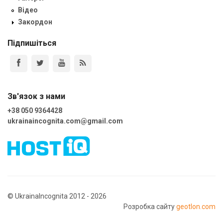
Відео
Закордон
Підпишіться
Зв'язок з нами
+38 050 9364428
ukrainaincognita.com@gmail.com
© UkrainaIncognita 2012 - 2026
Розробка сайту
geotlon.com