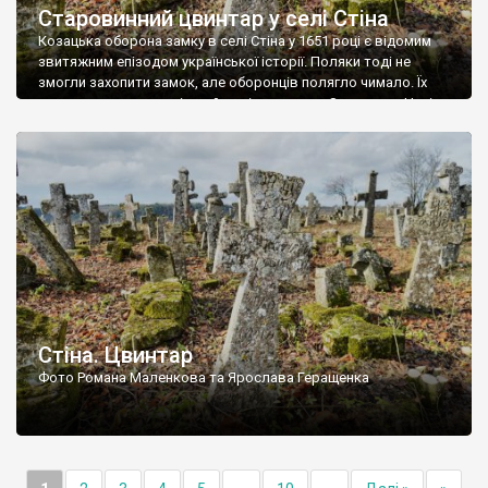
Старовинний цвинтар у селі Стіна
Козацька оборона замку в селі Стіна у 1651 році є відомим
звитяжним епізодом української історії. Поляки тоді не
змогли захопити замок, але оборонців полягло чимало. Їх
поховали на цвинтарі, який тоді називався Замковим. Нині на
місці замку церква із кам’яною огорожею, а цвинтар є. На
ньому чимало хрестів 19 століття, є такі, де епітафії стер […]
Стіна. Цвинтар
Фото Романа Маленкова та Ярослава Геращенка