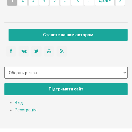
1
2
3
4
5
...
10
...
Далі »
»
Станьте нашим автором
Підтримати сайт
Вхід
Реєстрація