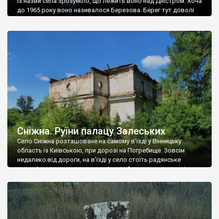
Із назви села зрозуміло, що лежить воно над Дністром. Хоча
до 1965 року воно називалося Березова. Берег тут доволі
високий і крутий, як і майже всюди на Поділлі, але є кілька
грунтових доріг, які збігають аж до самої води – цим
Наддністрянське відрізняється від більшості навколишніх
сіл. У селі є мурована Михайлівська церква. Точної дати […]
Сніжна. Руїни палацу Залеських
Село Сніжна розташоване на самому в’їзді у Вінницьку
область із Київською, при дорозі на Погребище. Зовсім
недалеко від дороги, на в’їзді у село стоїть радянське
рельєфне пано, яке показує жінку і яблуню, а трохи далі, десь
серед дерев, заховалися руїни палацу Залеських. З дороги їх
не видно, але видно дві стареньких колії у траві – […]