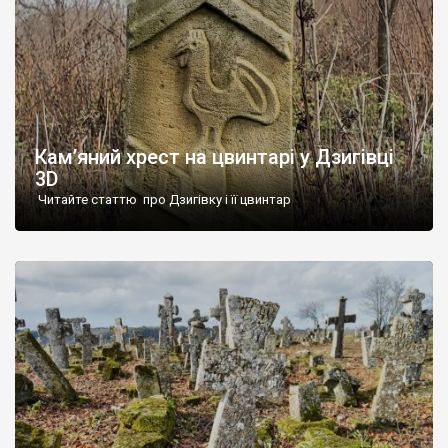
Кам’яний хрест на цвинтарі у Дзигівці
3D
Читайте статтю про Дзигівку і її цвинтар