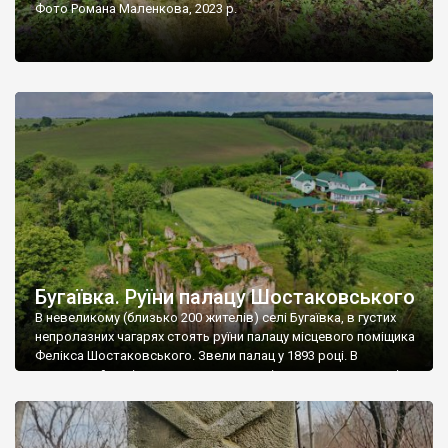
Фото Романа Маленкова, 2023 р.
Бугаївка. Руїни палацу Шостаковського
В невеликому (близько 200 жителів) селі Бугаївка, в густих
непролазних чагарях стоять руїни палацу місцевого поміщика
Фелікса Шостаковського. Звели палац у 1893 році. В
радянський період у ньому спочатку містилася школа, потім
клуб, ще пізніше – гуртожиток. У 60-х роках минулого
століття тут розмістили туберкульозну лікарню. Коли із
палацу виїхала лікарня – ми точно не […]