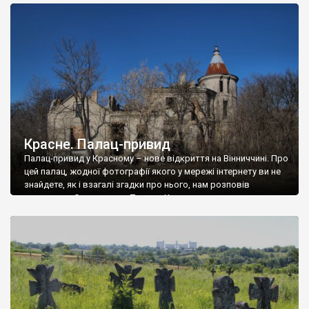
доглянутий, а в іншій суцільна руїна. Руїни палацу Тишкевичів у
Андрушівці, на Вінниччині. Такий стан […]
Красне. Палац-привид
Палац-привид у Красному – нове відкриття на Вінниччині. Про
цей палац, жодної фотографії якого у мережі інтернету ви не
знайдете, як і взагалі згадки про нього, нам розповів
мешканець Самгородка. Палац у Красному вразив не лише
станом руїни і чагарями, які його оточують, але і величчю
навіть у руїні. Можна уявно рекоструювати головний вхід із
[…]