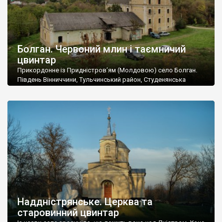
Болган. Червоний млин і таємничий
цвинтар
Прикордонне із Придністров’ям (Молдовою) село Болган.
Південь Вінниччини, Тульчинський район, Студенянська
громада. У селі мешкає близько тисячі осіб. Спочатку ми
дізналися, що у Болгані є величезний захаращений
старовинний цвинтар із кам’яними хрестами. Всі епітафії, які
збереглися, написані кирилицею, церковнослов’янською
мовою. За всіма традиційними ознаками – цвинтар
український. Хрести датуються 19 століттям. У 1924-1940
роках Болган […]
Наддністрянське. Церква та
старовинний цвинтар