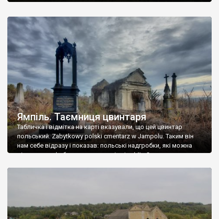
Ямпіль. Таємниця цвинтаря
Табличка і відмітка на карті вказували, що цей цвинтар
польський. Zabytkowy polski cmentarz w Jampolu. Таким він
нам себе відразу і показав: польські надгробки, які можна
віднести до фабричних, польські епітафії… Загалом цвинтар
виявився величезним – порахували площу у GoogleMaps –
виявилося більше семи гектарів. Перше враження про
абсолютну звичайність польського цвинтаря виявилося
оманливим – […]