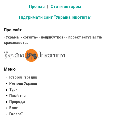
Про нас
Стати автором
Підтримати сайт “Україна Інкогніта”
Про сайт
«Україна Інкогніта» - неприбутковий проект ентузіастів
краєзнавства.
Меню
Історія і традиції
Регіони України
Тури
Пам'ятки
Природа
Блог
Галереї