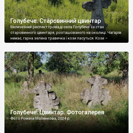
Голубече. Старовинний цвинтар
Величезний респект громаді села Голубече за стан
старовинного цвинтаря, розташованого на околиці. Чагарів
немає, гарна зелена травичка і кози пасуться. Кози –
найкращий регулятор шкідливої, для старих кладовищ,
рослинності. Навесні, коли паростки дерев вкриваються
бруньками, кози ті бруньки обгризають, бо то улюблений
делікатес. На цвинтарі у Голубечому ціла колекція
різноманітних форм хрестів. Село відносно невелике, […]
Голубече. Цвинтар. Фотогалерея
Фото Романа Маленкова, 2024 р.