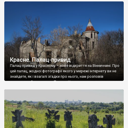
доглянутий, а в іншій суцільна руїна. Руїни палацу Тишкевичів у
Андрушівці, на Вінниччині. Такий стан […]
Красне. Палац-привид
Палац-привид у Красному – нове відкриття на Вінниччині. Про
цей палац, жодної фотографії якого у мережі інтернету ви не
знайдете, як і взагалі згадки про нього, нам розповів
мешканець Самгородка. Палац у Красному вразив не лише
станом руїни і чагарями, які його оточують, але і величчю
навіть у руїні. Можна уявно рекоструювати головний вхід із
[…]