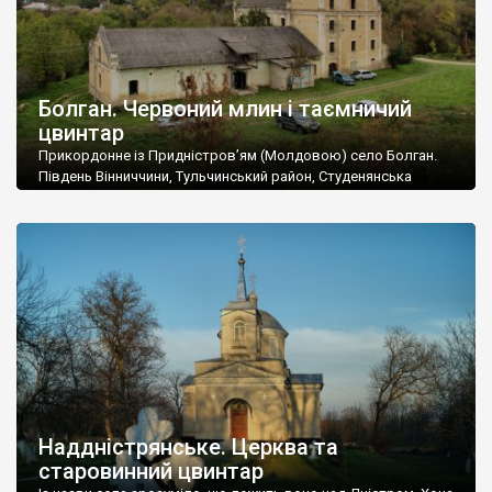
Болган. Червоний млин і таємничий
цвинтар
Прикордонне із Придністров’ям (Молдовою) село Болган.
Південь Вінниччини, Тульчинський район, Студенянська
громада. У селі мешкає близько тисячі осіб. Спочатку ми
дізналися, що у Болгані є величезний захаращений
старовинний цвинтар із кам’яними хрестами. Всі епітафії, які
збереглися, написані кирилицею, церковнослов’янською
мовою. За всіма традиційними ознаками – цвинтар
український. Хрести датуються 19 століттям. У 1924-1940
роках Болган […]
Наддністрянське. Церква та
старовинний цвинтар