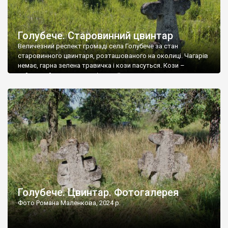
Голубече. Старовинний цвинтар
Величезний респект громаді села Голубече за стан
старовинного цвинтаря, розташованого на околиці. Чагарів
немає, гарна зелена травичка і кози пасуться. Кози –
найкращий регулятор шкідливої, для старих кладовищ,
рослинності. Навесні, коли паростки дерев вкриваються
бруньками, кози ті бруньки обгризають, бо то улюблений
делікатес. На цвинтарі у Голубечому ціла колекція
різноманітних форм хрестів. Село відносно невелике, […]
Голубече. Цвинтар. Фотогалерея
Фото Романа Маленкова, 2024 р.