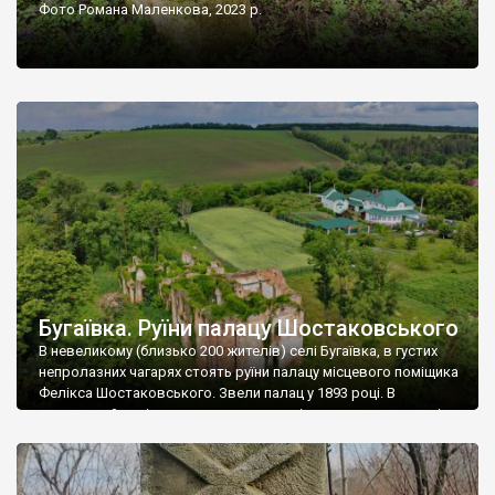
Фото Романа Маленкова, 2023 р.
Бугаївка. Руїни палацу Шостаковського
В невеликому (близько 200 жителів) селі Бугаївка, в густих
непролазних чагарях стоять руїни палацу місцевого поміщика
Фелікса Шостаковського. Звели палац у 1893 році. В
радянський період у ньому спочатку містилася школа, потім
клуб, ще пізніше – гуртожиток. У 60-х роках минулого
століття тут розмістили туберкульозну лікарню. Коли із
палацу виїхала лікарня – ми точно не […]