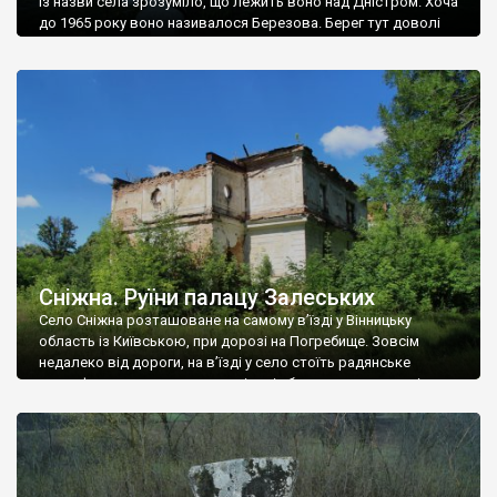
Із назви села зрозуміло, що лежить воно над Дністром. Хоча
до 1965 року воно називалося Березова. Берег тут доволі
високий і крутий, як і майже всюди на Поділлі, але є кілька
грунтових доріг, які збігають аж до самої води – цим
Наддністрянське відрізняється від більшості навколишніх
сіл. У селі є мурована Михайлівська церква. Точної дати […]
Сніжна. Руїни палацу Залеських
Село Сніжна розташоване на самому в’їзді у Вінницьку
область із Київською, при дорозі на Погребище. Зовсім
недалеко від дороги, на в’їзді у село стоїть радянське
рельєфне пано, яке показує жінку і яблуню, а трохи далі, десь
серед дерев, заховалися руїни палацу Залеських. З дороги їх
не видно, але видно дві стареньких колії у траві – […]