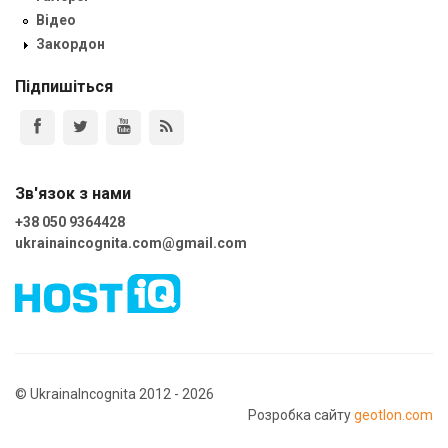
Відео
Закордон
Підпишіться
Зв'язок з нами
+38 050 9364428
ukrainaincognita.com@gmail.com
© UkrainaIncognita 2012 - 2026
Розробка сайту
geotlon.com