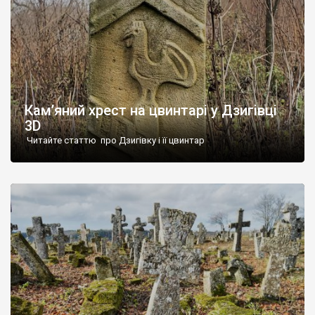
Кам’яний хрест на цвинтарі у Дзигівці
3D
Читайте статтю про Дзигівку і її цвинтар