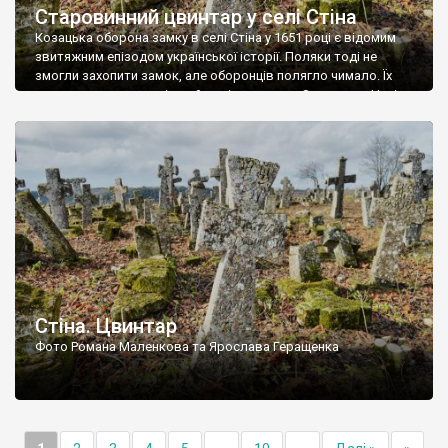
Старовинний цвинтар у селі Стіна
Козацька оборона замку в селі Стіна у 1651 році є відомим
звитяжним епізодом української історії. Поляки тоді не
змогли захопити замок, але оборонців полягло чимало. Їх
поховали на цвинтарі, який тоді називався Замковим. Нині на
місці замку церква із кам’яною огорожею, а цвинтар є. На
ньому чимало хрестів 19 століття, є такі, де епітафії стер […]
Стіна. Цвинтар
Фото Романа Маленкова та Ярослава Геращенка