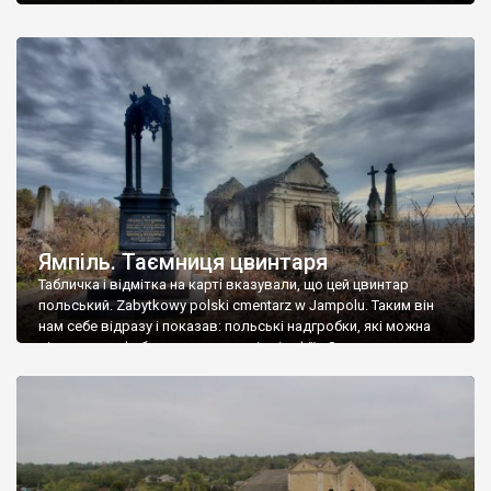
Ямпіль. Таємниця цвинтаря
Табличка і відмітка на карті вказували, що цей цвинтар
польський. Zabytkowy polski cmentarz w Jampolu. Таким він
нам себе відразу і показав: польські надгробки, які можна
віднести до фабричних, польські епітафії… Загалом цвинтар
виявився величезним – порахували площу у GoogleMaps –
виявилося більше семи гектарів. Перше враження про
абсолютну звичайність польського цвинтаря виявилося
оманливим – […]