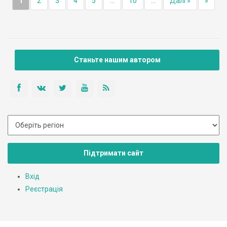
1
2
3
4
5
...
10
...
Далі »
»
Станьте нашим автором
Підтримати сайт
Вхід
Реєстрація