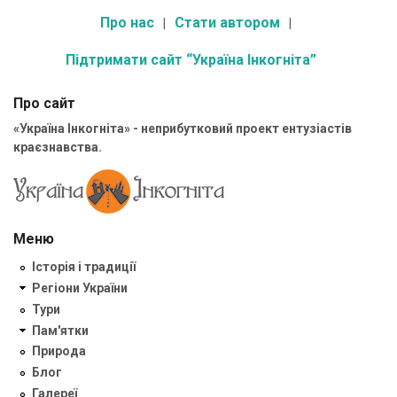
Про нас
Стати автором
Підтримати сайт “Україна Інкогніта”
Про сайт
«Україна Інкогніта» - неприбутковий проект ентузіастів
краєзнавства.
Меню
Історія і традиції
Регіони України
Тури
Пам'ятки
Природа
Блог
Галереї