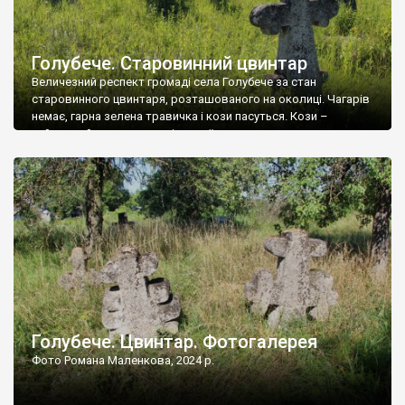
Голубече. Старовинний цвинтар
Величезний респект громаді села Голубече за стан
старовинного цвинтаря, розташованого на околиці. Чагарів
немає, гарна зелена травичка і кози пасуться. Кози –
найкращий регулятор шкідливої, для старих кладовищ,
рослинності. Навесні, коли паростки дерев вкриваються
бруньками, кози ті бруньки обгризають, бо то улюблений
делікатес. На цвинтарі у Голубечому ціла колекція
різноманітних форм хрестів. Село відносно невелике, […]
Голубече. Цвинтар. Фотогалерея
Фото Романа Маленкова, 2024 р.