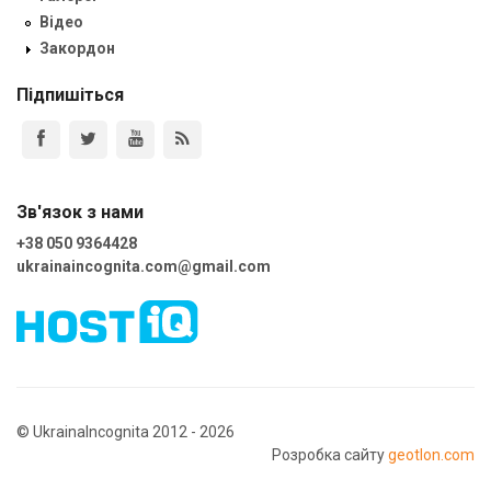
Відео
Закордон
Підпишіться
Зв'язок з нами
+38 050 9364428
ukrainaincognita.com@gmail.com
© UkrainaIncognita 2012 - 2026
Розробка сайту
geotlon.com