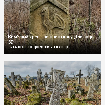
Кам’яний хрест на цвинтарі у Дзигівці
3D
Читайте статтю про Дзигівку і її цвинтар