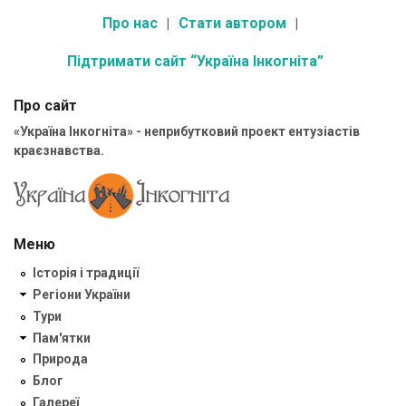
Про нас
Стати автором
Підтримати сайт “Україна Інкогніта”
Про сайт
«Україна Інкогніта» - неприбутковий проект ентузіастів
краєзнавства.
Меню
Історія і традиції
Регіони України
Тури
Пам'ятки
Природа
Блог
Галереї