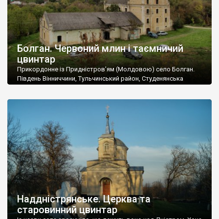
Болган. Червоний млин і таємничий
цвинтар
Прикордонне із Придністров’ям (Молдовою) село Болган.
Південь Вінниччини, Тульчинський район, Студенянська
громада. У селі мешкає близько тисячі осіб. Спочатку ми
дізналися, що у Болгані є величезний захаращений
старовинний цвинтар із кам’яними хрестами. Всі епітафії, які
збереглися, написані кирилицею, церковнослов’янською
мовою. За всіма традиційними ознаками – цвинтар
український. Хрести датуються 19 століттям. У 1924-1940
роках Болган […]
Наддністрянське. Церква та
старовинний цвинтар