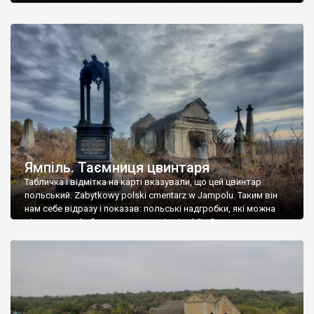
Ямпіль. Таємниця цвинтаря
Табличка і відмітка на карті вказували, що цей цвинтар
польський. Zabytkowy polski cmentarz w Jampolu. Таким він
нам себе відразу і показав: польські надгробки, які можна
віднести до фабричних, польські епітафії… Загалом цвинтар
виявився величезним – порахували площу у GoogleMaps –
виявилося більше семи гектарів. Перше враження про
абсолютну звичайність польського цвинтаря виявилося
оманливим – […]