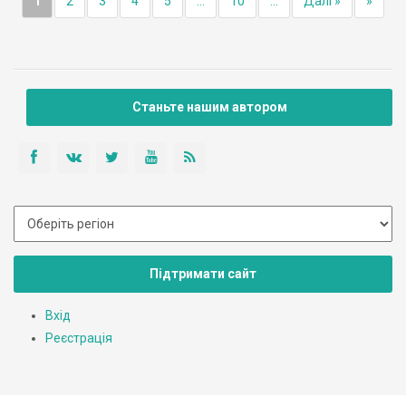
1
2
3
4
5
...
10
...
Далі »
»
Станьте нашим автором
Підтримати сайт
Вхід
Реєстрація