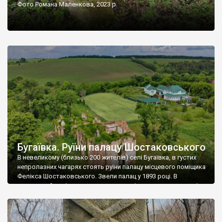
Фото Романа Маленкова, 2023 р.
Бугаївка. Руїни палацу Шостаковського
В невеликому (близько 200 жителів) селі Бугаївка, в густих
непролазних чагарях стоять руїни палацу місцевого поміщика
Фелікса Шостаковського. Звели палац у 1893 році. В
радянський період у ньому спочатку містилася школа, потім
клуб, ще пізніше – гуртожиток. У 60-х роках минулого
століття тут розмістили туберкульозну лікарню. Коли із
палацу виїхала лікарня – ми точно не […]