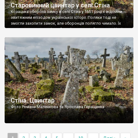
Старовинний цвинтар у селі Стіна
Козацька оборона замку в селі Стіна у 1651 році є відомим
звитяжним епізодом української історії. Поляки тоді не
змогли захопити замок, але оборонців полягло чимало. Їх
поховали на цвинтарі, який тоді називався Замковим. Нині на
місці замку церква із кам’яною огорожею, а цвинтар є. На
ньому чимало хрестів 19 століття, є такі, де епітафії стер […]
Стіна. Цвинтар
Фото Романа Маленкова та Ярослава Геращенка