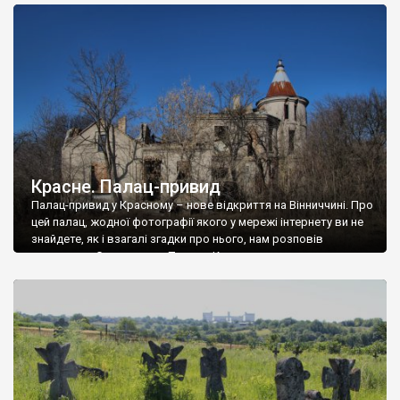
доглянутий, а в іншій суцільна руїна. Руїни палацу Тишкевичів у
Андрушівці, на Вінниччині. Такий стан […]
Красне. Палац-привид
Палац-привид у Красному – нове відкриття на Вінниччині. Про
цей палац, жодної фотографії якого у мережі інтернету ви не
знайдете, як і взагалі згадки про нього, нам розповів
мешканець Самгородка. Палац у Красному вразив не лише
станом руїни і чагарями, які його оточують, але і величчю
навіть у руїні. Можна уявно рекоструювати головний вхід із
[…]