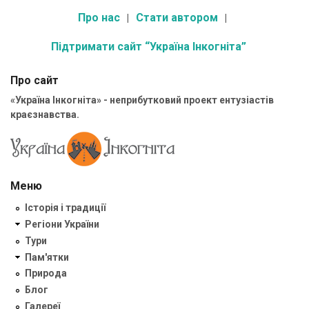
Про нас
Стати автором
Підтримати сайт “Україна Інкогніта”
Про сайт
«Україна Інкогніта» - неприбутковий проект ентузіастів
краєзнавства.
Меню
Історія і традиції
Регіони України
Тури
Пам'ятки
Природа
Блог
Галереї