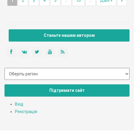
1
2
3
4
5
...
10
...
Далі »
»
Станьте нашим автором
Підтримати сайт
Вхід
Реєстрація