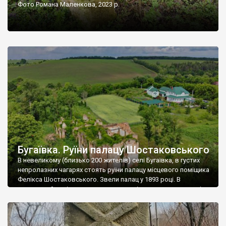
Фото Романа Маленкова, 2023 р.
Бугаївка. Руїни палацу Шостаковського
В невеликому (близько 200 жителів) селі Бугаївка, в густих
непролазних чагарях стоять руїни палацу місцевого поміщика
Фелікса Шостаковського. Звели палац у 1893 році. В
радянський період у ньому спочатку містилася школа, потім
клуб, ще пізніше – гуртожиток. У 60-х роках минулого
століття тут розмістили туберкульозну лікарню. Коли із
палацу виїхала лікарня – ми точно не […]