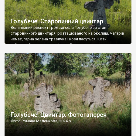
Голубече. Старовинний цвинтар
Величезний респект громаді села Голубече за стан
старовинного цвинтаря, розташованого на околиці. Чагарів
немає, гарна зелена травичка і кози пасуться. Кози –
найкращий регулятор шкідливої, для старих кладовищ,
рослинності. Навесні, коли паростки дерев вкриваються
бруньками, кози ті бруньки обгризають, бо то улюблений
делікатес. На цвинтарі у Голубечому ціла колекція
різноманітних форм хрестів. Село відносно невелике, […]
Голубече. Цвинтар. Фотогалерея
Фото Романа Маленкова, 2024 р.