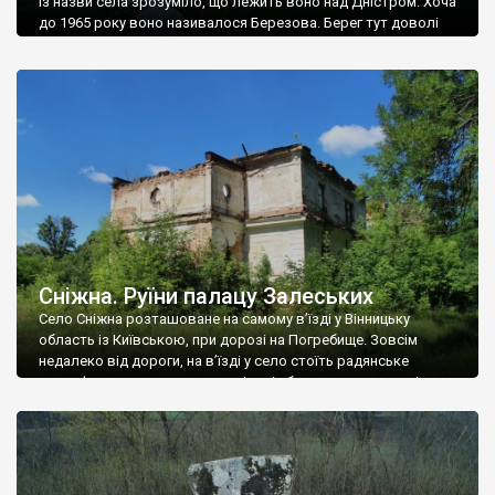
Із назви села зрозуміло, що лежить воно над Дністром. Хоча
до 1965 року воно називалося Березова. Берег тут доволі
високий і крутий, як і майже всюди на Поділлі, але є кілька
грунтових доріг, які збігають аж до самої води – цим
Наддністрянське відрізняється від більшості навколишніх
сіл. У селі є мурована Михайлівська церква. Точної дати […]
Сніжна. Руїни палацу Залеських
Село Сніжна розташоване на самому в’їзді у Вінницьку
область із Київською, при дорозі на Погребище. Зовсім
недалеко від дороги, на в’їзді у село стоїть радянське
рельєфне пано, яке показує жінку і яблуню, а трохи далі, десь
серед дерев, заховалися руїни палацу Залеських. З дороги їх
не видно, але видно дві стареньких колії у траві – […]