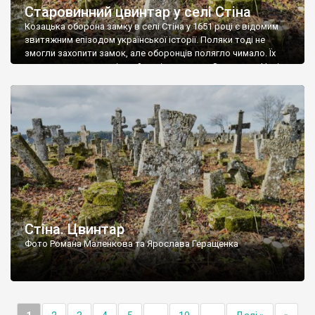
Старовинний цвинтар у селі Стіна
Козацька оборона замку в селі Стіна у 1651 році є відомим
звитяжним епізодом української історії. Поляки тоді не
змогли захопити замок, але оборонців полягло чимало. Їх
поховали на цвинтарі, який тоді називався Замковим. Нині на
місці замку церква із кам’яною огорожею, а цвинтар є. На
ньому чимало хрестів 19 століття, є такі, де епітафії стер […]
Стіна. Цвинтар
Фото Романа Маленкова та Ярослава Геращенка