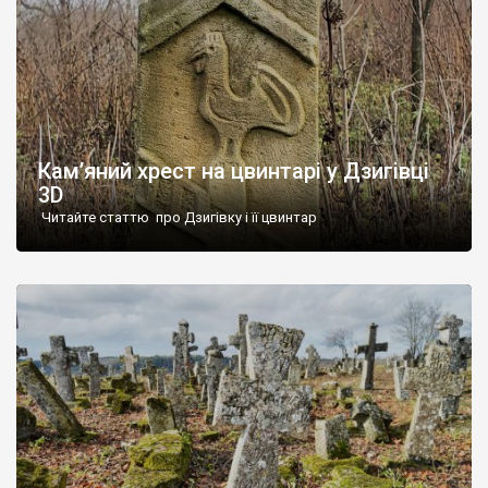
Кам’яний хрест на цвинтарі у Дзигівці
3D
Читайте статтю про Дзигівку і її цвинтар