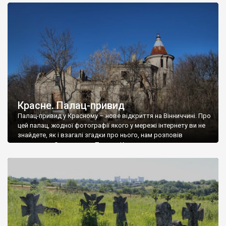
доглянутий, а в іншій суцільна руїна. Руїни палацу Тишкевичів у
Андрушівці, на Вінниччині. Такий стан […]
Красне. Палац-привид
Палац-привид у Красному – нове відкриття на Вінниччині. Про
цей палац, жодної фотографії якого у мережі інтернету ви не
знайдете, як і взагалі згадки про нього, нам розповів
мешканець Самгородка. Палац у Красному вразив не лише
станом руїни і чагарями, які його оточують, але і величчю
навіть у руїні. Можна уявно рекоструювати головний вхід із
[…]