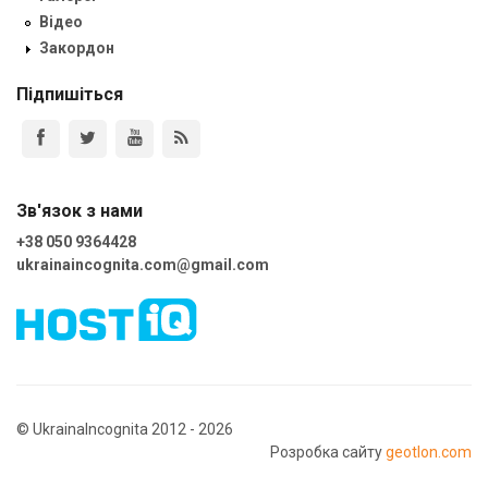
Відео
Закордон
Підпишіться
Зв'язок з нами
+38 050 9364428
ukrainaincognita.com@gmail.com
© UkrainaIncognita 2012 - 2026
Розробка сайту
geotlon.com