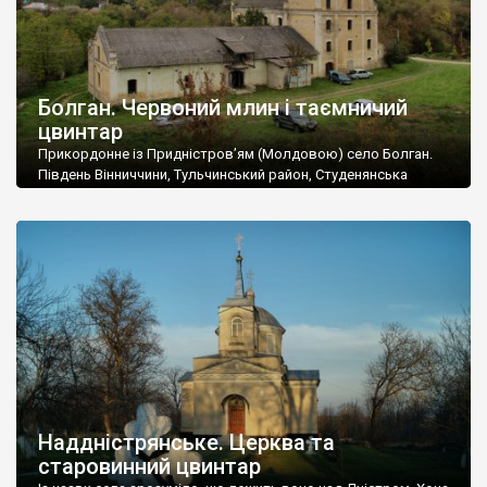
Болган. Червоний млин і таємничий
цвинтар
Прикордонне із Придністров’ям (Молдовою) село Болган.
Південь Вінниччини, Тульчинський район, Студенянська
громада. У селі мешкає близько тисячі осіб. Спочатку ми
дізналися, що у Болгані є величезний захаращений
старовинний цвинтар із кам’яними хрестами. Всі епітафії, які
збереглися, написані кирилицею, церковнослов’янською
мовою. За всіма традиційними ознаками – цвинтар
український. Хрести датуються 19 століттям. У 1924-1940
роках Болган […]
Наддністрянське. Церква та
старовинний цвинтар