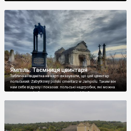
Ямпіль. Таємниця цвинтаря
Табличка і відмітка на карті вказували, що цей цвинтар
польський. Zabytkowy polski cmentarz w Jampolu. Таким він
нам себе відразу і показав: польські надгробки, які можна
віднести до фабричних, польські епітафії… Загалом цвинтар
виявився величезним – порахували площу у GoogleMaps –
виявилося більше семи гектарів. Перше враження про
абсолютну звичайність польського цвинтаря виявилося
оманливим – […]