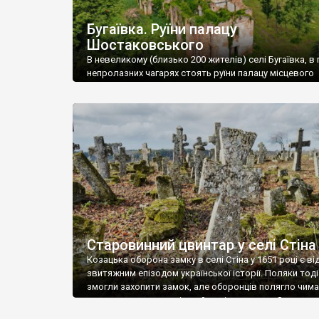
Бугаївка. Руїни палацу
Шостаковського
В невеликому (близько 200 жителів) селі Бугаївка, в 
непролазних чагарях стоять руїни палацу місцевого
поміщика Фелікса Шостаковського. Звели палац у 18
В радянський період у ньому спочатку містилася шк
потім клуб, ще пізніше – гуртожиток. У 60-х роках м
століття тут розмістили туберкульозну лікарню. Кол
палацу виїхала лікарня – ми точно не […]
Старовинний цвинтар у селі Стіна
Козацька оборона замку в селі Стіна у 1651 році є в
звитяжним епізодом української історії. Поляки тоді
змогли захопити замок, але оборонців полягло чимал
поховали на цвинтарі, який тоді називався Замковим
на місці замку церква із кам’яною огорожею, а цвинт