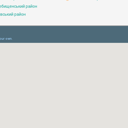
ебищенський район
івський район