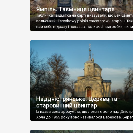
Ямпіль. Таємниця цвинтаря
Табличка і відмітка на карті вказували, що цей цвинт
польський. Zabytkowy polski cmentarz w Jampolu. Так
нам себе відразу і показав: польські надгробки, які
віднести до фабричних, польські епітафії… Загалом 
виявився величезним – порахували площу у Google
виявилося більше семи гектарів. Перше враження п
абсолютну звичайність польського цвинтаря вияви
оманливим – […]
Наддністрянське. Церква та
старовинний цвинтар
Із назви села зрозуміло, що лежить воно над Дністр
Хоча до 1965 року воно називалося Березова. Берег
доволі високий і крутий, як і майже всюди на Поділлі
кілька грунтових доріг, які збігають аж до самої вод