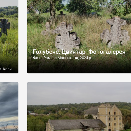
[…]
Голубече. Цвинтар. Фотогалерея
Фото Романа Маленкова, 2024 р.
я. Кози
овищ,
ються
ений
 […]