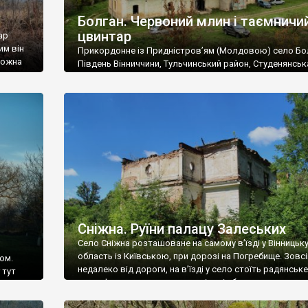
Болган. Червоний млин і таємничи
цвинтар
ар
им він
Прикордонне із Придністров’ям (Молдовою) село Бо
 можна
Південь Вінниччини, Тульчинський район, Студенянськ
цвинтар
громада. У селі мешкає близько тисячі осіб. Спочатку
Maps –
дізналися, що у Болгані є величезний захаращений
ро
старовинний цвинтар із кам’яними хрестами. Всі епітафі
лося
збереглися, написані кирилицею, церковнослов’янсь
мовою. За всіма традиційними ознаками – цвинтар
український. Хрести датуються 19 століттям. У 1924-1
роках Болган […]
Сніжна. Руїни палацу Залеських
Село Сніжна розташоване на самому в’їзді у Вінницьк
область із Київською, при дорозі на Погребище. Зовс
ом.
недалеко від дороги, на в’їзді у село стоїть радянське
 тут
рельєфне пано, яке показує жінку і яблуню, а трохи дал
, але є
десь серед дерев, заховалися руїни палацу Залеських.
и – цим