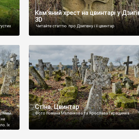
Кам’яний хрест на цвинтарі у Дзигі
3D
густих
Читайте статтю про Дзигівку і її цвинтар
93 році.
ола,
инулого
и із
Стіна. Цвинтар
ідомим
Фото Романа Маленкова та Ярослава Геращенка
 не
о. Їх
. Нині
ар є.