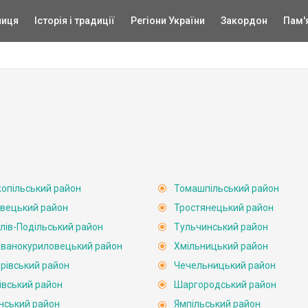
ниця
Історія і традиції
Регіони України
Закордон
Пам'
опільський район
Томашпільський район
вецький район
Тростянецький район
лів-Подільський район
Тульчинський район
ванокуриловецький район
Хмільницький район
рівський район
Чечельницький район
івський район
Шаргородський район
нський район
Ямпільський район