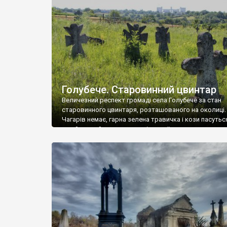
у Андрушівці, на Вінниччині. Такий стан […]
Голубече. Старовинний цвинтар
Величезний респект громаді села Голубече за стан
старовинного цвинтаря, розташованого на околиці.
Чагарів немає, гарна зелена травичка і кози пасутьс
– найкращий регулятор шкідливої, для старих клад
рослинності. Навесні, коли паростки дерев вкрива
бруньками, кози ті бруньки обгризають, бо то улюбл
делікатес. На цвинтарі у Голубечому ціла колекція
різноманітних форм хрестів. Село відносно невелике,