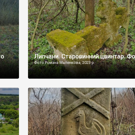
дороги їх не видно, але видно дві стареньких колії у т
лишніх
[…]
ати […]
то
Липчани. Старовинний цвинтар. Ф
Фото Романа Маленкова, 2023 р.