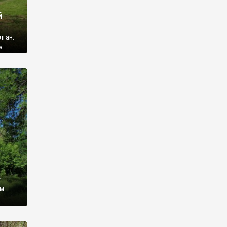
й
лган.
а
 ми
ї, які
кою
940
у
ім
і,
 З