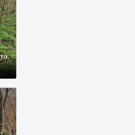
раві –
ото