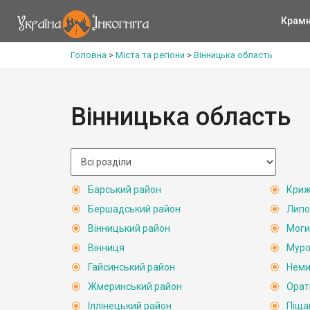
Крам
Головна
>
Міста та регіони
>
Вінницька область
Вінницька область
Барський район
Криж
Бершадський район
Липо
Вінницький район
Моги
Вінниця
Муро
Гайсинський район
Неми
Жмеринський район
Орат
Іллінецький район
Піща