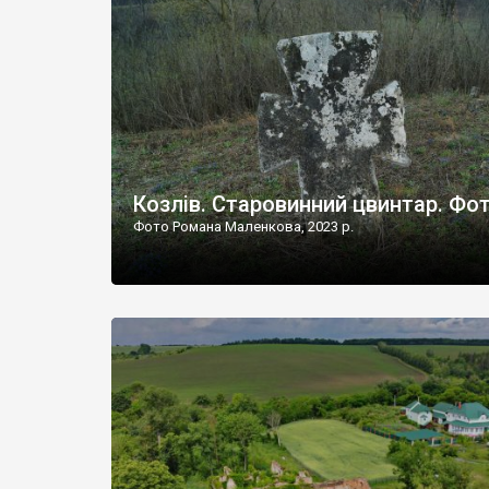
Наддністрянське відрізняється від більшості навко
сіл. У селі є мурована Михайлівська церква. Точної д
Козлів. Старовинний цвинтар. Фо
Фото Романа Маленкова, 2023 р.