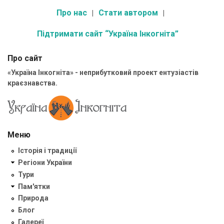
Про нас
Стати автором
Підтримати сайт “Україна Інкогніта”
Про сайт
«Україна Інкогніта» - неприбутковий проект ентузіастів
краєзнавства.
Меню
Історія і традиції
Регіони України
Тури
Пам'ятки
Природа
Блог
Галереї