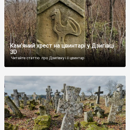
Кам’яний хрест на цвинтарі у Дзигівці
3D
Читайте статтю про Дзигівку і її цвинтар