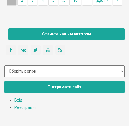
1
2
3
4
5
...
10
...
Далі »
»
Станьте нашим автором
Підтримати сайт
Вхід
Реєстрація