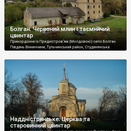
Болган. Червоний млин і таємничий
цвинтар
Прикордонне із Придністров’ям (Молдовою) село Болган.
Південь Вінниччини, Тульчинський район, Студенянська
громада. У селі мешкає близько тисячі осіб. Спочатку ми
дізналися, що у Болгані є величезний захаращений
старовинний цвинтар із кам’яними хрестами. Всі епітафії, які
збереглися, написані кирилицею, церковнослов’янською
мовою. За всіма традиційними ознаками – цвинтар
український. Хрести датуються 19 століттям. У 1924-1940
роках Болган […]
Наддністрянське. Церква та
старовинний цвинтар