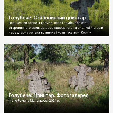
Голубече. Старовинний цвинтар
Величезний респект громаді села Голубече за стан
старовинного цвинтаря, розташованого на околиці. Чагарів
немає, гарна зелена травичка і кози пасуться. Кози –
найкращий регулятор шкідливої, для старих кладовищ,
рослинності. Навесні, коли паростки дерев вкриваються
бруньками, кози ті бруньки обгризають, бо то улюблений
делікатес. На цвинтарі у Голубечому ціла колекція
різноманітних форм хрестів. Село відносно невелике, […]
Голубече. Цвинтар. Фотогалерея
Фото Романа Маленкова, 2024 р.