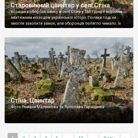
Старовинний цвинтар у селі Стіна
Козацька оборона замку в селі Стіна у 1651 році є відомим
звитяжним епізодом української історії. Поляки тоді не
змогли захопити замок, але оборонців полягло чимало. Їх
поховали на цвинтарі, який тоді називався Замковим. Нині на
місці замку церква із кам’яною огорожею, а цвинтар є. На
ньому чимало хрестів 19 століття, є такі, де епітафії стер […]
Стіна. Цвинтар
Фото Романа Маленкова та Ярослава Геращенка