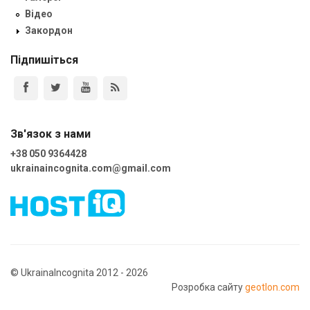
Відео
Закордон
Підпишіться
Зв'язок з нами
+38 050 9364428
ukrainaincognita.com@gmail.com
© UkrainaIncognita 2012 - 2026
Розробка сайту
geotlon.com