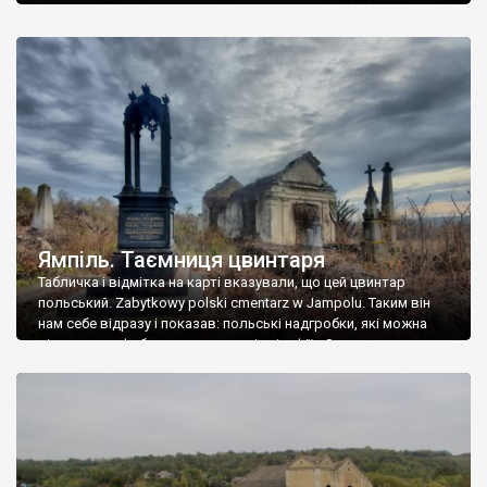
Ямпіль. Таємниця цвинтаря
Табличка і відмітка на карті вказували, що цей цвинтар
польський. Zabytkowy polski cmentarz w Jampolu. Таким він
нам себе відразу і показав: польські надгробки, які можна
віднести до фабричних, польські епітафії… Загалом цвинтар
виявився величезним – порахували площу у GoogleMaps –
виявилося більше семи гектарів. Перше враження про
абсолютну звичайність польського цвинтаря виявилося
оманливим – […]