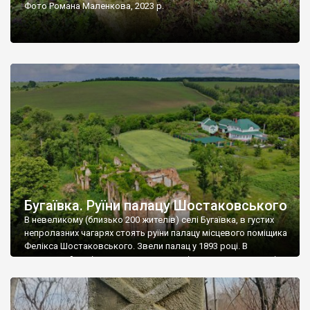
Фото Романа Маленкова, 2023 р.
Бугаївка. Руїни палацу Шостаковського
В невеликому (близько 200 жителів) селі Бугаївка, в густих
непролазних чагарях стоять руїни палацу місцевого поміщика
Фелікса Шостаковського. Звели палац у 1893 році. В
радянський період у ньому спочатку містилася школа, потім
клуб, ще пізніше – гуртожиток. У 60-х роках минулого
століття тут розмістили туберкульозну лікарню. Коли із
палацу виїхала лікарня – ми точно не […]