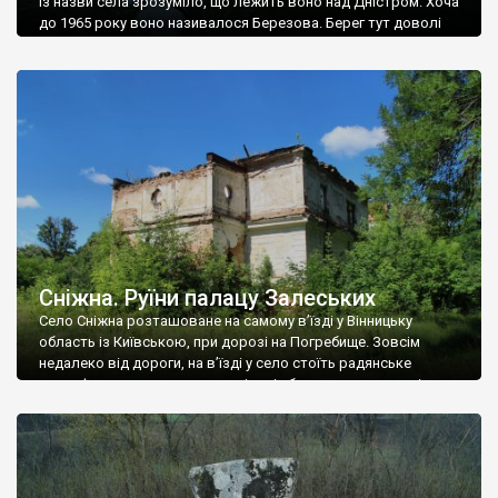
Із назви села зрозуміло, що лежить воно над Дністром. Хоча
до 1965 року воно називалося Березова. Берег тут доволі
високий і крутий, як і майже всюди на Поділлі, але є кілька
грунтових доріг, які збігають аж до самої води – цим
Наддністрянське відрізняється від більшості навколишніх
сіл. У селі є мурована Михайлівська церква. Точної дати […]
Сніжна. Руїни палацу Залеських
Село Сніжна розташоване на самому в’їзді у Вінницьку
область із Київською, при дорозі на Погребище. Зовсім
недалеко від дороги, на в’їзді у село стоїть радянське
рельєфне пано, яке показує жінку і яблуню, а трохи далі, десь
серед дерев, заховалися руїни палацу Залеських. З дороги їх
не видно, але видно дві стареньких колії у траві – […]