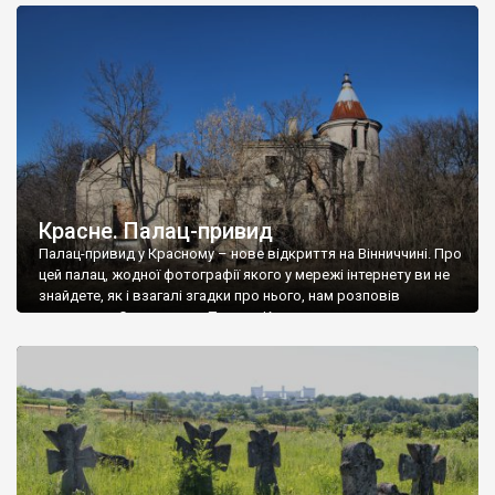
доглянутий, а в іншій суцільна руїна. Руїни палацу Тишкевичів у
Андрушівці, на Вінниччині. Такий стан […]
Красне. Палац-привид
Палац-привид у Красному – нове відкриття на Вінниччині. Про
цей палац, жодної фотографії якого у мережі інтернету ви не
знайдете, як і взагалі згадки про нього, нам розповів
мешканець Самгородка. Палац у Красному вразив не лише
станом руїни і чагарями, які його оточують, але і величчю
навіть у руїні. Можна уявно рекоструювати головний вхід із
[…]