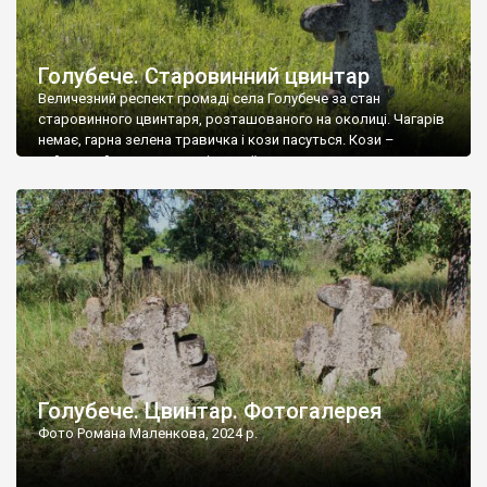
Голубече. Старовинний цвинтар
Величезний респект громаді села Голубече за стан
старовинного цвинтаря, розташованого на околиці. Чагарів
немає, гарна зелена травичка і кози пасуться. Кози –
найкращий регулятор шкідливої, для старих кладовищ,
рослинності. Навесні, коли паростки дерев вкриваються
бруньками, кози ті бруньки обгризають, бо то улюблений
делікатес. На цвинтарі у Голубечому ціла колекція
різноманітних форм хрестів. Село відносно невелике, […]
Голубече. Цвинтар. Фотогалерея
Фото Романа Маленкова, 2024 р.