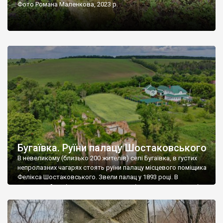
Фото Романа Маленкова, 2023 р.
Бугаївка. Руїни палацу Шостаковського
В невеликому (близько 200 жителів) селі Бугаївка, в густих
непролазних чагарях стоять руїни палацу місцевого поміщика
Фелікса Шостаковського. Звели палац у 1893 році. В
радянський період у ньому спочатку містилася школа, потім
клуб, ще пізніше – гуртожиток. У 60-х роках минулого
століття тут розмістили туберкульозну лікарню. Коли із
палацу виїхала лікарня – ми точно не […]