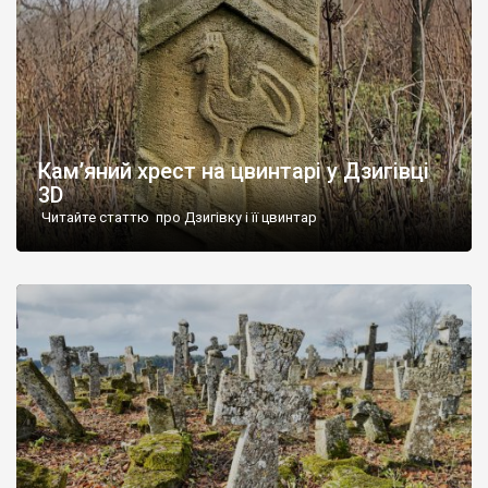
Кам’яний хрест на цвинтарі у Дзигівці
3D
Читайте статтю про Дзигівку і її цвинтар