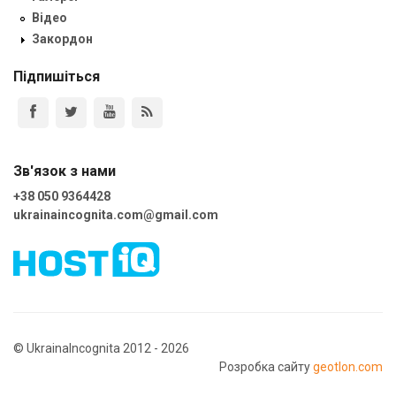
Відео
Закордон
Підпишіться
Зв'язок з нами
+38 050 9364428
ukrainaincognita.com@gmail.com
© UkrainaIncognita 2012 - 2026
Розробка сайту
geotlon.com