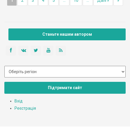
1
2
3
4
5
...
10
...
Далі »
»
Станьте нашим автором
Підтримати сайт
Вхід
Реєстрація