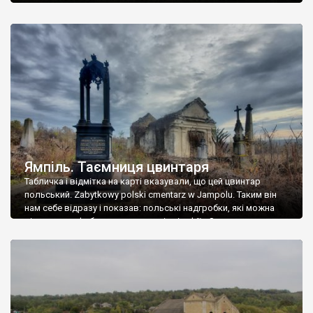
Ямпіль. Таємниця цвинтаря
Табличка і відмітка на карті вказували, що цей цвинтар
польський. Zabytkowy polski cmentarz w Jampolu. Таким він
нам себе відразу і показав: польські надгробки, які можна
віднести до фабричних, польські епітафії… Загалом цвинтар
виявився величезним – порахували площу у GoogleMaps –
виявилося більше семи гектарів. Перше враження про
абсолютну звичайність польського цвинтаря виявилося
оманливим – […]