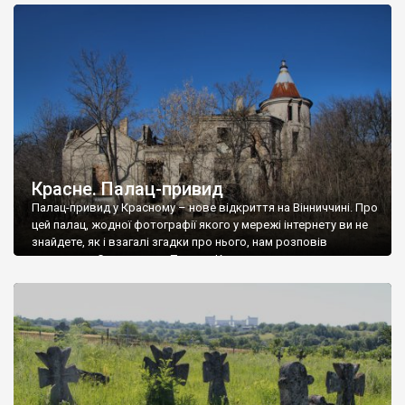
доглянутий, а в іншій суцільна руїна. Руїни палацу Тишкевичів у
Андрушівці, на Вінниччині. Такий стан […]
Красне. Палац-привид
Палац-привид у Красному – нове відкриття на Вінниччині. Про
цей палац, жодної фотографії якого у мережі інтернету ви не
знайдете, як і взагалі згадки про нього, нам розповів
мешканець Самгородка. Палац у Красному вразив не лише
станом руїни і чагарями, які його оточують, але і величчю
навіть у руїні. Можна уявно рекоструювати головний вхід із
[…]