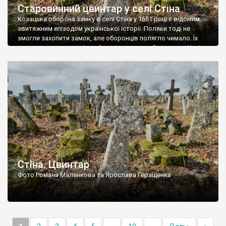
Старовинний цвинтар у селі Стіна
Козацька оборона замку в селі Стіна у 1651 році є відомим
звитяжним епізодом української історії. Поляки тоді не
змогли захопити замок, але оборонців полягло чимало. Їх
поховали на цвинтарі, який тоді називався Замковим. Нині на
місці замку церква із кам’яною огорожею, а цвинтар є. На
ньому чимало хрестів 19 століття, є такі, де епітафії стер […]
Стіна. Цвинтар
Фото Романа Маленкова та Ярослава Геращенка