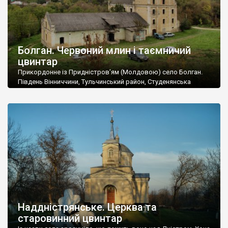
Болган. Червоний млин і таємничий
цвинтар
Прикордонне із Придністров’ям (Молдовою) село Болган.
Південь Вінниччини, Тульчинський район, Студенянська
громада. У селі мешкає близько тисячі осіб. Спочатку ми
дізналися, що у Болгані є величезний захаращений
старовинний цвинтар із кам’яними хрестами. Всі епітафії, які
збереглися, написані кирилицею, церковнослов’янською
мовою. За всіма традиційними ознаками – цвинтар
український. Хрести датуються 19 століттям. У 1924-1940
роках Болган […]
Наддністрянське. Церква та
старовинний цвинтар