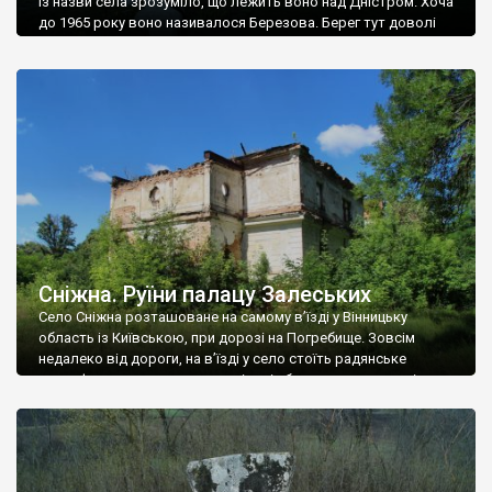
Із назви села зрозуміло, що лежить воно над Дністром. Хоча
до 1965 року воно називалося Березова. Берег тут доволі
високий і крутий, як і майже всюди на Поділлі, але є кілька
грунтових доріг, які збігають аж до самої води – цим
Наддністрянське відрізняється від більшості навколишніх
сіл. У селі є мурована Михайлівська церква. Точної дати […]
Сніжна. Руїни палацу Залеських
Село Сніжна розташоване на самому в’їзді у Вінницьку
область із Київською, при дорозі на Погребище. Зовсім
недалеко від дороги, на в’їзді у село стоїть радянське
рельєфне пано, яке показує жінку і яблуню, а трохи далі, десь
серед дерев, заховалися руїни палацу Залеських. З дороги їх
не видно, але видно дві стареньких колії у траві – […]