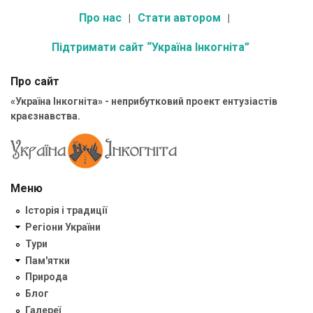
Про нас
Стати автором
Підтримати сайт “Україна Інкогніта”
Про сайт
«Україна Інкогніта» - неприбутковий проект ентузіастів
краєзнавства.
Меню
Історія і традиції
Регіони України
Тури
Пам'ятки
Природа
Блог
Галереї