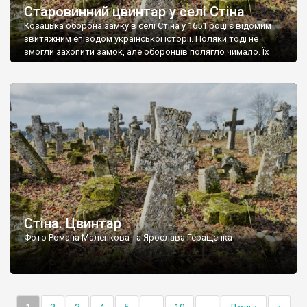
Старовинний цвинтар у селі Стіна
Козацька оборона замку в селі Стіна у 1651 році є відомим
звитяжним епізодом української історії. Поляки тоді не
змогли захопити замок, але оборонців полягло чимало. Їх
поховали на цвинтарі, який тоді називався Замковим. Нині на
місці замку церква із кам’яною огорожею, а цвинтар є. На
ньому чимало хрестів 19 століття, є такі, де епітафії стер […]
Стіна. Цвинтар
Фото Романа Маленкова та Ярослава Геращенка