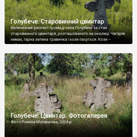
Голубече. Старовинний цвинтар
Величезний респект громаді села Голубече за стан
старовинного цвинтаря, розташованого на околиці. Чагарів
немає, гарна зелена травичка і кози пасуться. Кози –
найкращий регулятор шкідливої, для старих кладовищ,
рослинності. Навесні, коли паростки дерев вкриваються
бруньками, кози ті бруньки обгризають, бо то улюблений
делікатес. На цвинтарі у Голубечому ціла колекція
різноманітних форм хрестів. Село відносно невелике, […]
Голубече. Цвинтар. Фотогалерея
Фото Романа Маленкова, 2024 р.