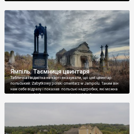
Ямпіль. Таємниця цвинтаря
Табличка і відмітка на карті вказували, що цей цвинтар
польський. Zabytkowy polski cmentarz w Jampolu. Таким він
нам себе відразу і показав: польські надгробки, які можна
віднести до фабричних, польські епітафії… Загалом цвинтар
виявився величезним – порахували площу у GoogleMaps –
виявилося більше семи гектарів. Перше враження про
абсолютну звичайність польського цвинтаря виявилося
оманливим – […]