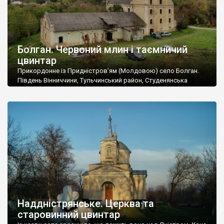
Болган. Червоний млин і таємничий
цвинтар
Прикордонне із Придністров’ям (Молдовою) село Болган.
Південь Вінниччини, Тульчинський район, Студенянська
громада. У селі мешкає близько тисячі осіб. Спочатку ми
дізналися, що у Болгані є величезний захаращений
старовинний цвинтар із кам’яними хрестами. Всі епітафії, які
збереглися, написані кирилицею, церковнослов’янською
мовою. За всіма традиційними ознаками – цвинтар
український. Хрести датуються 19 століттям. У 1924-1940
роках Болган […]
Наддністрянське. Церква та
старовинний цвинтар