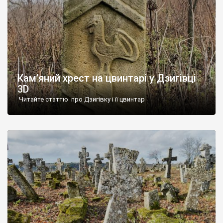
Кам’яний хрест на цвинтарі у Дзигівці
3D
Читайте статтю про Дзигівку і її цвинтар