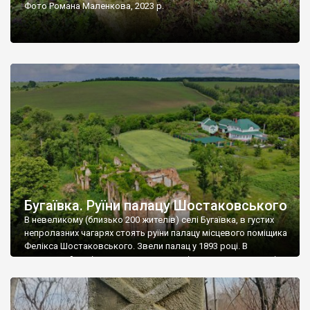
Фото Романа Маленкова, 2023 р.
Бугаївка. Руїни палацу Шостаковського
В невеликому (близько 200 жителів) селі Бугаївка, в густих
непролазних чагарях стоять руїни палацу місцевого поміщика
Фелікса Шостаковського. Звели палац у 1893 році. В
радянський період у ньому спочатку містилася школа, потім
клуб, ще пізніше – гуртожиток. У 60-х роках минулого
століття тут розмістили туберкульозну лікарню. Коли із
палацу виїхала лікарня – ми точно не […]