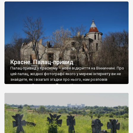
доглянутий, а в іншій суцільна руїна. Руїни палацу Тишкевичів у
Андрушівці, на Вінниччині. Такий стан […]
Красне. Палац-привид
Палац-привид у Красному – нове відкриття на Вінниччині. Про
цей палац, жодної фотографії якого у мережі інтернету ви не
знайдете, як і взагалі згадки про нього, нам розповів
мешканець Самгородка. Палац у Красному вразив не лише
станом руїни і чагарями, які його оточують, але і величчю
навіть у руїні. Можна уявно рекоструювати головний вхід із
[…]