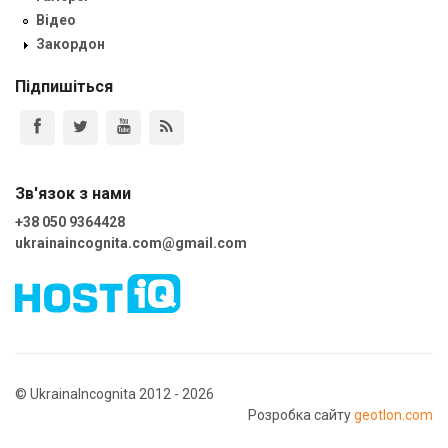
Відео
Закордон
Підпишіться
Зв'язок з нами
+38 050 9364428
ukrainaincognita.com@gmail.com
© UkrainaIncognita 2012 - 2026
Розробка сайту
geotlon.com