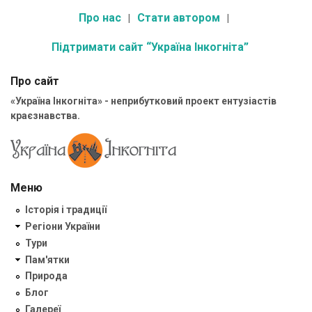
Про нас
Стати автором
Підтримати сайт “Україна Інкогніта”
Про сайт
«Україна Інкогніта» - неприбутковий проект ентузіастів
краєзнавства.
Меню
Історія і традиції
Регіони України
Тури
Пам'ятки
Природа
Блог
Галереї