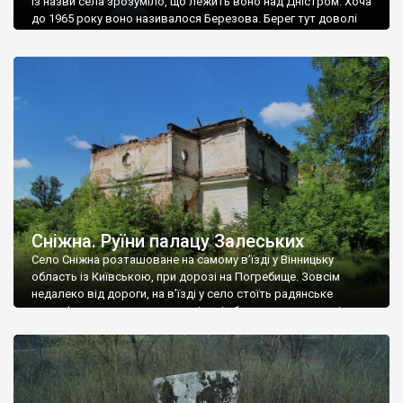
Із назви села зрозуміло, що лежить воно над Дністром. Хоча
до 1965 року воно називалося Березова. Берег тут доволі
високий і крутий, як і майже всюди на Поділлі, але є кілька
грунтових доріг, які збігають аж до самої води – цим
Наддністрянське відрізняється від більшості навколишніх
сіл. У селі є мурована Михайлівська церква. Точної дати […]
Сніжна. Руїни палацу Залеських
Село Сніжна розташоване на самому в’їзді у Вінницьку
область із Київською, при дорозі на Погребище. Зовсім
недалеко від дороги, на в’їзді у село стоїть радянське
рельєфне пано, яке показує жінку і яблуню, а трохи далі, десь
серед дерев, заховалися руїни палацу Залеських. З дороги їх
не видно, але видно дві стареньких колії у траві – […]