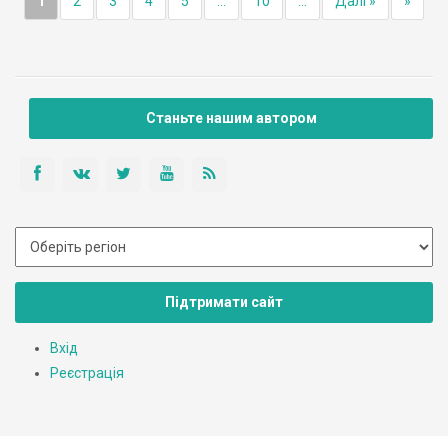
1
2
3
4
5
...
10
...
Далі »
»
Станьте нашим автором
Підтримати сайт
Вхід
Реєстрація