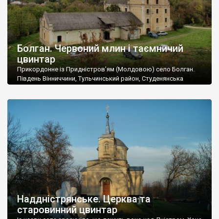
Болган. Червоний млин і таємничий
цвинтар
Прикордонне із Придністров’ям (Молдовою) село Болган.
Південь Вінниччини, Тульчинський район, Студенянська
громада. У селі мешкає близько тисячі осіб. Спочатку ми
дізналися, що у Болгані є величезний захаращений
старовинний цвинтар із кам’яними хрестами. Всі епітафії, які
збереглися, написані кирилицею, церковнослов’янською
мовою. За всіма традиційними ознаками – цвинтар
український. Хрести датуються 19 століттям. У 1924-1940
роках Болган […]
Наддністрянське. Церква та
старовинний цвинтар