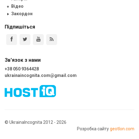
Відео
Закордон
Підпишіться
Зв'язок з нами
+38 050 9364428
ukrainaincognita.com@gmail.com
© UkrainaIncognita 2012 - 2026
Розробка сайту
geotlon.com