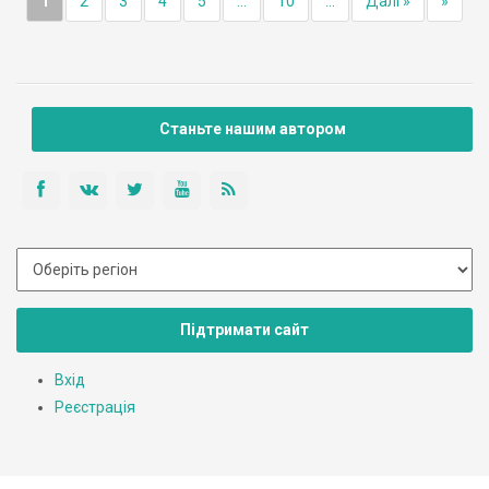
1
2
3
4
5
...
10
...
Далі »
»
Станьте нашим автором
Підтримати сайт
Вхід
Реєстрація