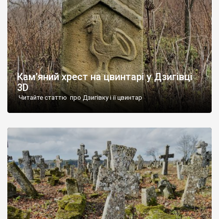
Кам’яний хрест на цвинтарі у Дзигівці
3D
Читайте статтю про Дзигівку і її цвинтар