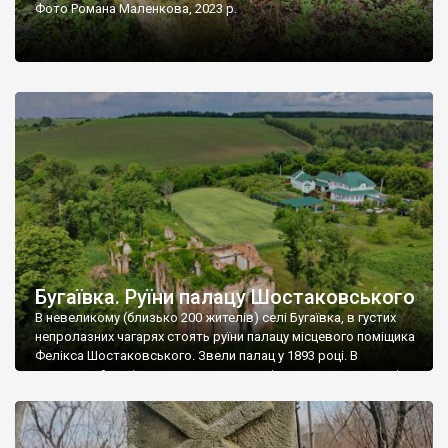
Фото Романа Маленкова, 2023 р.
Бугаївка. Руїни палацу Шостаковського
В невеликому (близько 200 жителів) селі Бугаївка, в густих
непролазних чагарях стоять руїни палацу місцевого поміщика
Фелікса Шостаковського. Звели палац у 1893 році. В
радянський період у ньому спочатку містилася школа, потім
клуб, ще пізніше – гуртожиток. У 60-х роках минулого
століття тут розмістили туберкульозну лікарню. Коли із
палацу виїхала лікарня – ми точно не […]