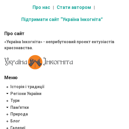
Про нас
Стати автором
Підтримати сайт “Україна Інкогніта”
Про сайт
«Україна Інкогніта» - неприбутковий проект ентузіастів
краєзнавства.
Меню
Історія і традиції
Регіони України
Тури
Пам'ятки
Природа
Блог
Галереї