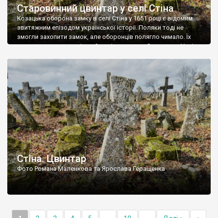
Старовинний цвинтар у селі Стіна
Козацька оборона замку в селі Стіна у 1651 році є відомим
звитяжним епізодом української історії. Поляки тоді не
змогли захопити замок, але оборонців полягло чимало. Їх
поховали на цвинтарі, який тоді називався Замковим. Нині на
місці замку церква із кам’яною огорожею, а цвинтар є. На
ньому чимало хрестів 19 століття, є такі, де епітафії стер […]
Стіна. Цвинтар
Фото Романа Маленкова та Ярослава Геращенка