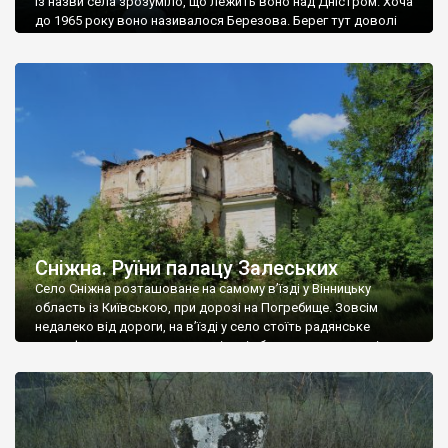
Із назви села зрозуміло, що лежить воно над Дністром. Хоча
до 1965 року воно називалося Березова. Берег тут доволі
високий і крутий, як і майже всюди на Поділлі, але є кілька
грунтових доріг, які збігають аж до самої води – цим
Наддністрянське відрізняється від більшості навколишніх
сіл. У селі є мурована Михайлівська церква. Точної дати […]
Сніжна. Руїни палацу Залеських
Село Сніжна розташоване на самому в’їзді у Вінницьку
область із Київською, при дорозі на Погребище. Зовсім
недалеко від дороги, на в’їзді у село стоїть радянське
рельєфне пано, яке показує жінку і яблуню, а трохи далі, десь
серед дерев, заховалися руїни палацу Залеських. З дороги їх
не видно, але видно дві стареньких колії у траві – […]