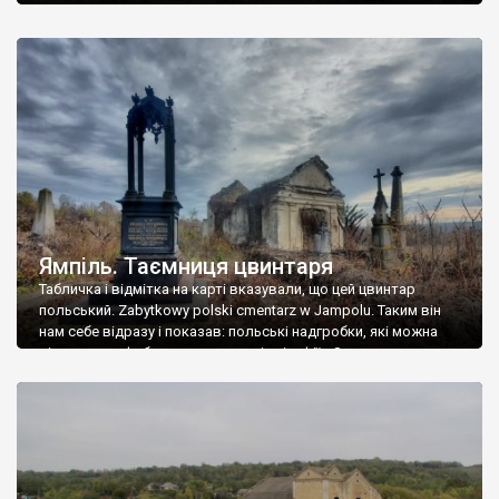
Ямпіль. Таємниця цвинтаря
Табличка і відмітка на карті вказували, що цей цвинтар
польський. Zabytkowy polski cmentarz w Jampolu. Таким він
нам себе відразу і показав: польські надгробки, які можна
віднести до фабричних, польські епітафії… Загалом цвинтар
виявився величезним – порахували площу у GoogleMaps –
виявилося більше семи гектарів. Перше враження про
абсолютну звичайність польського цвинтаря виявилося
оманливим – […]