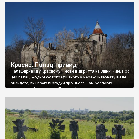
доглянутий, а в іншій суцільна руїна. Руїни палацу Тишкевичів у
Андрушівці, на Вінниччині. Такий стан […]
Красне. Палац-привид
Палац-привид у Красному – нове відкриття на Вінниччині. Про
цей палац, жодної фотографії якого у мережі інтернету ви не
знайдете, як і взагалі згадки про нього, нам розповів
мешканець Самгородка. Палац у Красному вразив не лише
станом руїни і чагарями, які його оточують, але і величчю
навіть у руїні. Можна уявно рекоструювати головний вхід із
[…]