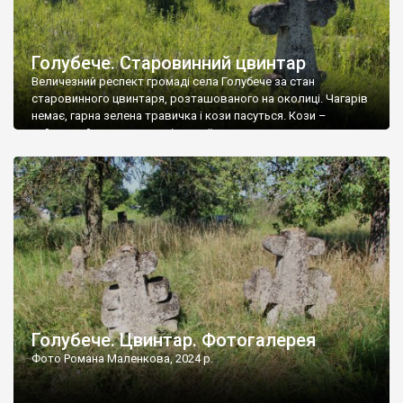
Голубече. Старовинний цвинтар
Величезний респект громаді села Голубече за стан
старовинного цвинтаря, розташованого на околиці. Чагарів
немає, гарна зелена травичка і кози пасуться. Кози –
найкращий регулятор шкідливої, для старих кладовищ,
рослинності. Навесні, коли паростки дерев вкриваються
бруньками, кози ті бруньки обгризають, бо то улюблений
делікатес. На цвинтарі у Голубечому ціла колекція
різноманітних форм хрестів. Село відносно невелике, […]
Голубече. Цвинтар. Фотогалерея
Фото Романа Маленкова, 2024 р.