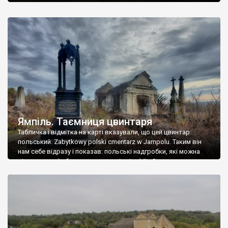
Ямпіль. Таємниця цвинтаря
Табличка і відмітка на карті вказували, що цей цвинтар
польський. Zabytkowy polski cmentarz w Jampolu. Таким він
нам себе відразу і показав: польські надгробки, які можна
віднести до фабричних, польські епітафії… Загалом цвинтар
виявився величезним – порахували площу у GoogleMaps –
виявилося більше семи гектарів. Перше враження про
абсолютну звичайність польського цвинтаря виявилося
оманливим – […]