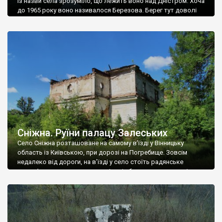
Із назви села зрозуміло, що лежить воно над Дністром. Хоча
до 1965 року воно називалося Березова. Берег тут доволі
високий і крутий, як і майже всюди на Поділлі, але є кілька
грунтових доріг, які збігають аж до самої води – цим
Наддністрянське відрізняється від більшості навколишніх
сіл. У селі є мурована Михайлівська церква. Точної дати […]
Сніжна. Руїни палацу Залеських
Село Сніжна розташоване на самому в’їзді у Вінницьку
область із Київською, при дорозі на Погребище. Зовсім
недалеко від дороги, на в’їзді у село стоїть радянське
рельєфне пано, яке показує жінку і яблуню, а трохи далі, десь
серед дерев, заховалися руїни палацу Залеських. З дороги їх
не видно, але видно дві стареньких колії у траві – […]