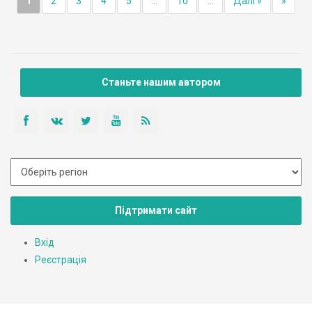
1
2
3
4
5
...
10
...
Далі »
»
Станьте нашим автором
Підтримати сайт
Вхід
Реєстрація