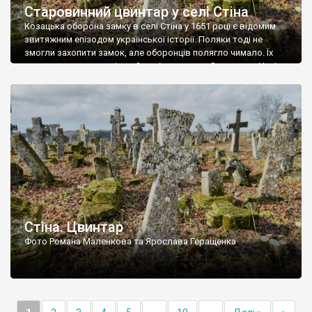
Старовинний цвинтар у селі Стіна
Козацька оборона замку в селі Стіна у 1651 році є відомим
звитяжним епізодом української історії. Поляки тоді не
змогли захопити замок, але оборонців полягло чимало. Їх
поховали на цвинтарі, який тоді називався Замковим. Нині на
місці замку церква із кам’яною огорожею, а цвинтар є. На
ньому чимало хрестів 19 століття, є такі, де епітафії стер […]
Стіна. Цвинтар
Фото Романа Маленкова та Ярослава Геращенка