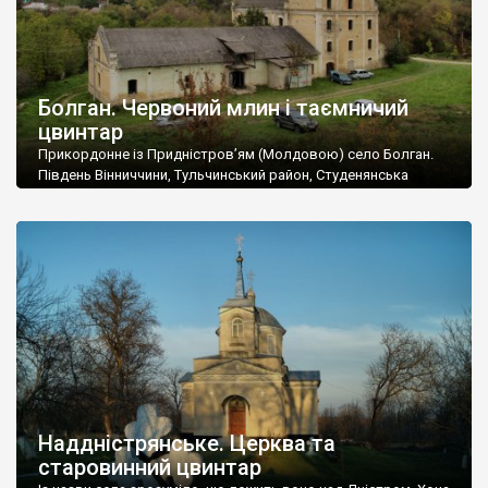
Болган. Червоний млин і таємничий
цвинтар
Прикордонне із Придністров’ям (Молдовою) село Болган.
Південь Вінниччини, Тульчинський район, Студенянська
громада. У селі мешкає близько тисячі осіб. Спочатку ми
дізналися, що у Болгані є величезний захаращений
старовинний цвинтар із кам’яними хрестами. Всі епітафії, які
збереглися, написані кирилицею, церковнослов’янською
мовою. За всіма традиційними ознаками – цвинтар
український. Хрести датуються 19 століттям. У 1924-1940
роках Болган […]
Наддністрянське. Церква та
старовинний цвинтар