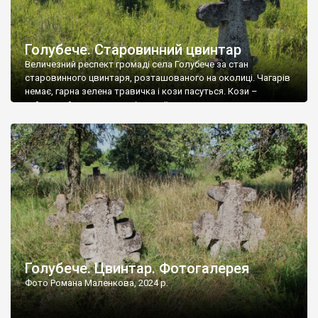
Голубече. Старовинний цвинтар
Величезний респект громаді села Голубече за стан
старовинного цвинтаря, розташованого на околиці. Чагарів
немає, гарна зелена травичка і кози пасуться. Кози –
найкращий регулятор шкідливої, для старих кладовищ,
рослинності. Навесні, коли паростки дерев вкриваються
бруньками, кози ті бруньки обгризають, бо то улюблений
делікатес. На цвинтарі у Голубечому ціла колекція
різноманітних форм хрестів. Село відносно невелике, […]
Голубече. Цвинтар. Фотогалерея
Фото Романа Маленкова, 2024 р.