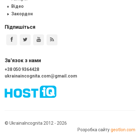
Відео
Закордон
Підпишіться
Зв'язок з нами
+38 050 9364428
ukrainaincognita.com@gmail.com
© UkrainaIncognita 2012 - 2026
Розробка сайту
geotlon.com