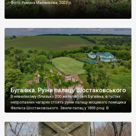
Фото Романа Маленкова, 2023 р.
Бугаївка. Руїни палацу Шостаковського
В невеликому (близько 200 жителів) селі Бугаївка, в густих
непролазних чагарях стоять руїни палацу місцевого поміщика
Фелікса Шостаковського. Звели палац у 1893 році. В
радянський період у ньому спочатку містилася школа, потім
клуб, ще пізніше – гуртожиток. У 60-х роках минулого
століття тут розмістили туберкульозну лікарню. Коли із
палацу виїхала лікарня – ми точно не […]