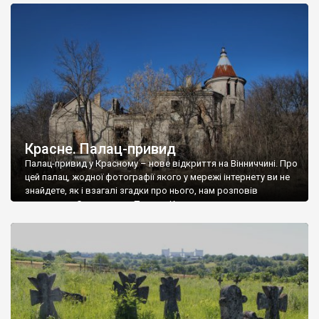
доглянутий, а в іншій суцільна руїна. Руїни палацу Тишкевичів у
Андрушівці, на Вінниччині. Такий стан […]
Красне. Палац-привид
Палац-привид у Красному – нове відкриття на Вінниччині. Про
цей палац, жодної фотографії якого у мережі інтернету ви не
знайдете, як і взагалі згадки про нього, нам розповів
мешканець Самгородка. Палац у Красному вразив не лише
станом руїни і чагарями, які його оточують, але і величчю
навіть у руїні. Можна уявно рекоструювати головний вхід із
[…]