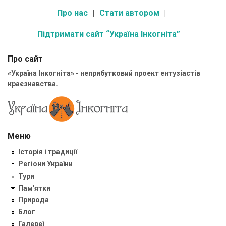
Про нас
Стати автором
Підтримати сайт “Україна Інкогніта”
Про сайт
«Україна Інкогніта» - неприбутковий проект ентузіастів
краєзнавства.
Меню
Історія і традиції
Регіони України
Тури
Пам'ятки
Природа
Блог
Галереї