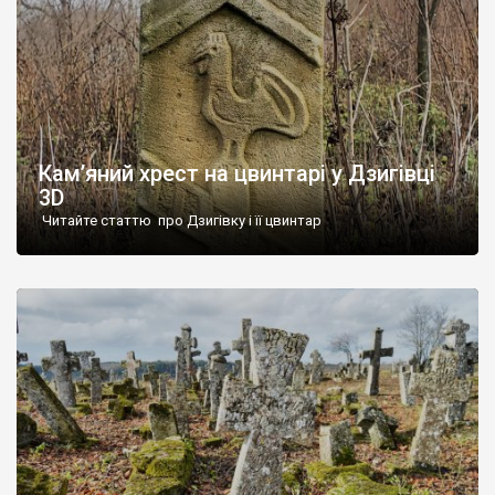
Кам’яний хрест на цвинтарі у Дзигівці
3D
Читайте статтю про Дзигівку і її цвинтар