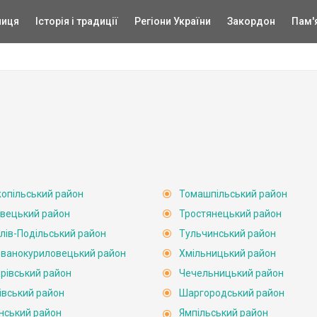
ниця
Історія і традиції
Регіони України
Закордон
Пам'
опільський район
Томашпільський район
вецький район
Тростянецький район
лів-Подільський район
Тульчинський район
ванокуриловецький район
Хмільницький район
рівський район
Чечельницький район
івський район
Шаргородський район
нський район
Ямпільський район