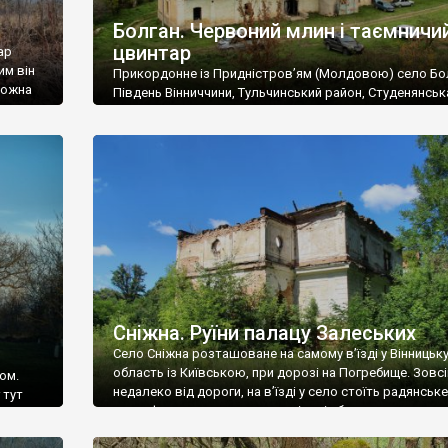
Болган. Червоний млин і таємничи
цвинтар
ар
им він
Прикордонне із Придністров’ям (Молдовою) село Бо
 можна
Південь Вінниччини, Тульчинський район, Студенянськ
цвинтар
громада. У селі мешкає близько тисячі осіб. Спочатку
Maps –
дізналися, що у Болгані є величезний захаращений
ро
старовинний цвинтар із кам’яними хрестами. Всі епітафі
лося
збереглися, написані кирилицею, церковнослов’янсь
мовою. За всіма традиційними ознаками – цвинтар
український. Хрести датуються 19 століттям. У 1924-1
роках Болган […]
Сніжна. Руїни палацу Залеських
Село Сніжна розташоване на самому в’їзді у Вінницьк
область із Київською, при дорозі на Погребище. Зовс
ом.
недалеко від дороги, на в’їзді у село стоїть радянське
 тут
рельєфне пано, яке показує жінку і яблуню, а трохи дал
, але є
десь серед дерев, заховалися руїни палацу Залеських.
и – цим