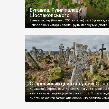
Бугаївка. Руїни палацу
Шостаковського
В невеликому (близько 200 жителів) селі Бугаївка, в 
непролазних чагарях стоять руїни палацу місцевого
поміщика Фелікса Шостаковського. Звели палац у 18
В радянський період у ньому спочатку містилася шк
потім клуб, ще пізніше – гуртожиток. У 60-х роках м
століття тут розмістили туберкульозну лікарню. Кол
палацу виїхала лікарня – ми точно не […]
Старовинний цвинтар у селі Стіна
Козацька оборона замку в селі Стіна у 1651 році є в
звитяжним епізодом української історії. Поляки тоді
змогли захопити замок, але оборонців полягло чимал
поховали на цвинтарі, який тоді називався Замковим
на місці замку церква із кам’яною огорожею, а цвинт