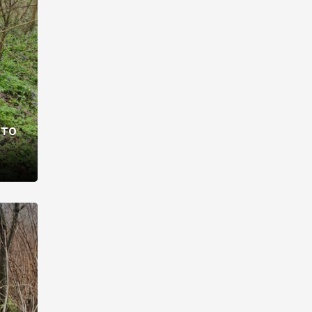
раві –
ото