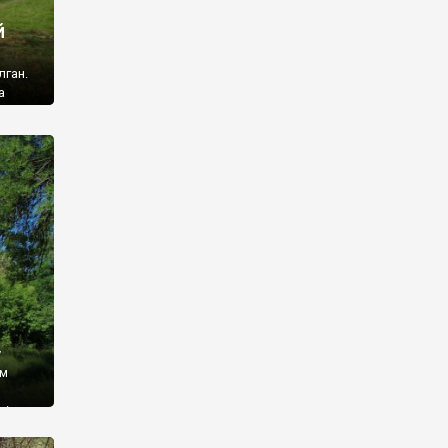
й
лган.
а
 ми
ї, які
кою
940
у
ім
і,
 З