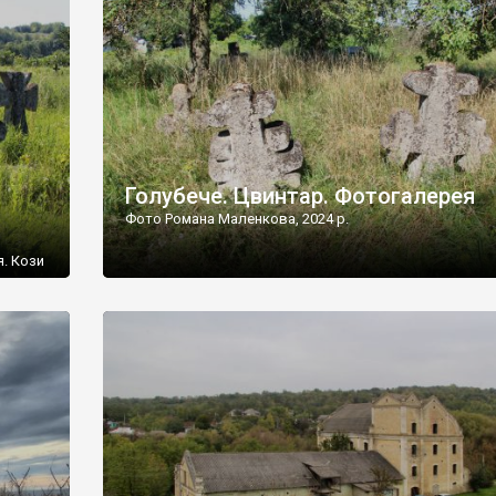
[…]
Голубече. Цвинтар. Фотогалерея
Фото Романа Маленкова, 2024 р.
я. Кози
овищ,
ються
ений
 […]