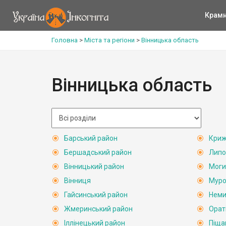
Крам
Головна
>
Міста та регіони
>
Вінницька область
Вінницька область
Барський район
Криж
Бершадський район
Липо
Вінницький район
Моги
Вінниця
Муро
Гайсинський район
Неми
Жмеринський район
Орат
Іллінецький район
Піща