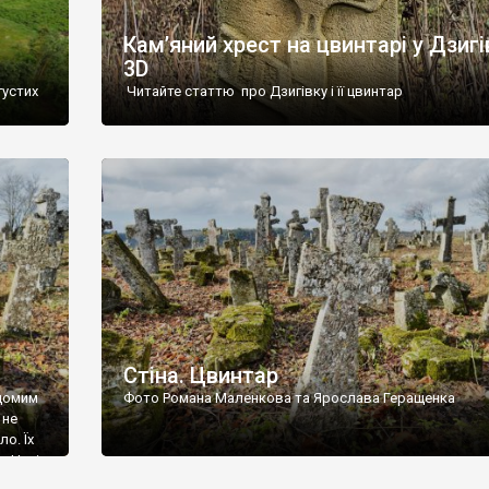
Кам’яний хрест на цвинтарі у Дзигі
3D
густих
Читайте статтю про Дзигівку і її цвинтар
93 році.
ола,
инулого
и із
Стіна. Цвинтар
ідомим
Фото Романа Маленкова та Ярослава Геращенка
 не
о. Їх
. Нині
ар є.