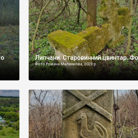
дороги їх не видно, але видно дві стареньких колії у т
лишніх
[…]
ати […]
то
Липчани. Старовинний цвинтар. Ф
Фото Романа Маленкова, 2023 р.