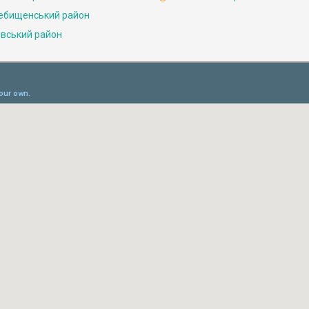
ебищенський район
івський район