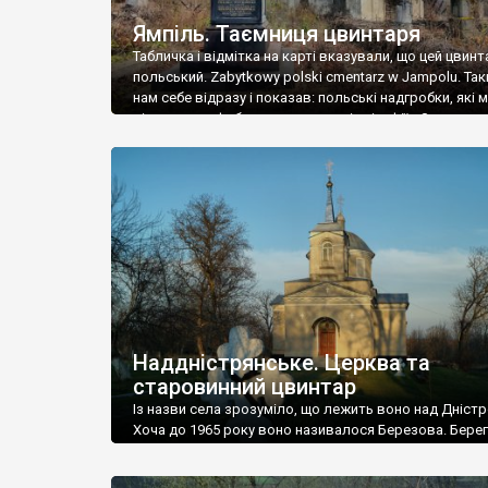
Ямпіль. Таємниця цвинтаря
Табличка і відмітка на карті вказували, що цей цвинт
польський. Zabytkowy polski cmentarz w Jampolu. Так
нам себе відразу і показав: польські надгробки, які
віднести до фабричних, польські епітафії… Загалом 
виявився величезним – порахували площу у Google
виявилося більше семи гектарів. Перше враження п
абсолютну звичайність польського цвинтаря вияви
оманливим – […]
Наддністрянське. Церква та
старовинний цвинтар
Із назви села зрозуміло, що лежить воно над Дністр
Хоча до 1965 року воно називалося Березова. Берег
доволі високий і крутий, як і майже всюди на Поділлі
кілька грунтових доріг, які збігають аж до самої вод