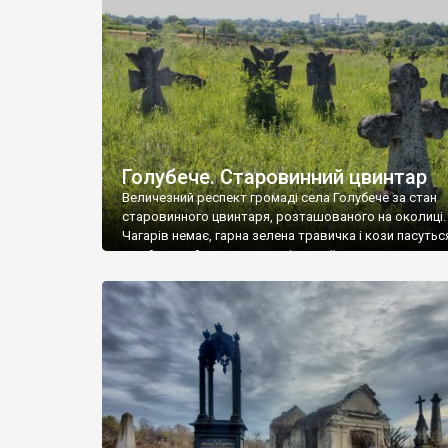
у Андрушівці, на Вінниччині. Такий стан […]
Голубече. Старовинний цвинтар
Величезний респект громаді села Голубече за стан
старовинного цвинтаря, розташованого на околиці.
Чагарів немає, гарна зелена травичка і кози пасутьс
– найкращий регулятор шкідливої, для старих клад
рослинності. Навесні, коли паростки дерев вкрива
бруньками, кози ті бруньки обгризають, бо то улюбл
делікатес. На цвинтарі у Голубечому ціла колекція
різноманітних форм хрестів. Село відносно невелике,