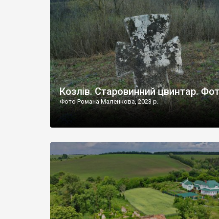
Наддністрянське відрізняється від більшості навко
сіл. У селі є мурована Михайлівська церква. Точної д
Козлів. Старовинний цвинтар. Фо
Фото Романа Маленкова, 2023 р.