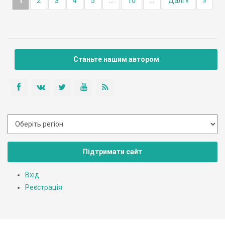
1
2
3
4
5
...
10
...
Далі »
»
Станьте нашим автором
Підтримати сайт
Вхід
Реєстрація