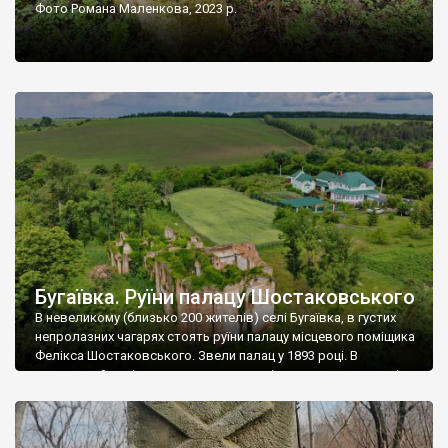
Фото Романа Маленкова, 2023 р.
Бугаївка. Руїни палацу Шостаковського
В невеликому (близько 200 жителів) селі Бугаївка, в густих
непролазних чагарях стоять руїни палацу місцевого поміщика
Фелікса Шостаковського. Звели палац у 1893 році. В
радянський період у ньому спочатку містилася школа, потім
клуб, ще пізніше – гуртожиток. У 60-х роках минулого
століття тут розмістили туберкульозну лікарню. Коли із
палацу виїхала лікарня – ми точно не […]