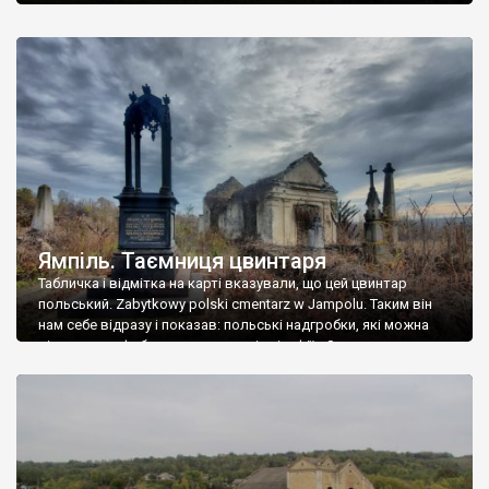
Ямпіль. Таємниця цвинтаря
Табличка і відмітка на карті вказували, що цей цвинтар
польський. Zabytkowy polski cmentarz w Jampolu. Таким він
нам себе відразу і показав: польські надгробки, які можна
віднести до фабричних, польські епітафії… Загалом цвинтар
виявився величезним – порахували площу у GoogleMaps –
виявилося більше семи гектарів. Перше враження про
абсолютну звичайність польського цвинтаря виявилося
оманливим – […]