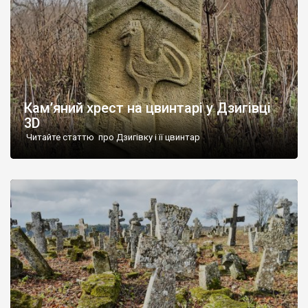
Кам’яний хрест на цвинтарі у Дзигівці
3D
Читайте статтю про Дзигівку і її цвинтар