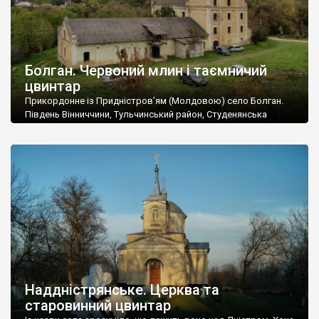
Болган. Червоний млин і таємничий
цвинтар
Прикордонне із Придністров’ям (Молдовою) село Болган.
Південь Вінниччини, Тульчинський район, Студенянська
громада. У селі мешкає близько тисячі осіб. Спочатку ми
дізналися, що у Болгані є величезний захаращений
старовинний цвинтар із кам’яними хрестами. Всі епітафії, які
збереглися, написані кирилицею, церковнослов’янською
мовою. За всіма традиційними ознаками – цвинтар
український. Хрести датуються 19 століттям. У 1924-1940
роках Болган […]
Наддністрянське. Церква та
старовинний цвинтар