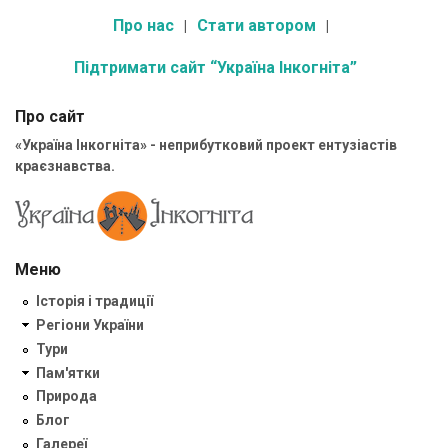
Про нас
Стати автором
Підтримати сайт “Україна Інкогніта”
Про сайт
«Україна Інкогніта» - неприбутковий проект ентузіастів
краєзнавства.
Меню
Історія і традиції
Регіони України
Тури
Пам'ятки
Природа
Блог
Галереї