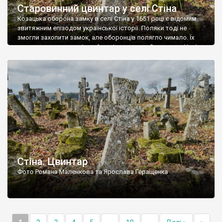
Старовинний цвинтар у селі Стіна
Козацька оборона замку в селі Стіна у 1651 році є відомим
звитяжним епізодом української історії. Поляки тоді не
змогли захопити замок, але оборонців полягло чимало. Їх
поховали на цвинтарі, який тоді називався Замковим. Нині на
місці замку церква із кам’яною огорожею, а цвинтар є. На
ньому чимало хрестів 19 століття, є такі, де епітафії стер […]
Стіна. Цвинтар
Фото Романа Маленкова та Ярослава Геращенка