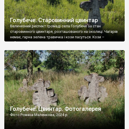
Голубече. Старовинний цвинтар
Величезний респект громаді села Голубече за стан
старовинного цвинтаря, розташованого на околиці. Чагарів
немає, гарна зелена травичка і кози пасуться. Кози –
найкращий регулятор шкідливої, для старих кладовищ,
рослинності. Навесні, коли паростки дерев вкриваються
бруньками, кози ті бруньки обгризають, бо то улюблений
делікатес. На цвинтарі у Голубечому ціла колекція
різноманітних форм хрестів. Село відносно невелике, […]
Голубече. Цвинтар. Фотогалерея
Фото Романа Маленкова, 2024 р.