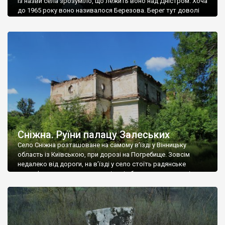
Із назви села зрозуміло, що лежить воно над Дністром. Хоча
до 1965 року воно називалося Березова. Берег тут доволі
високий і крутий, як і майже всюди на Поділлі, але є кілька
грунтових доріг, які збігають аж до самої води – цим
Наддністрянське відрізняється від більшості навколишніх
сіл. У селі є мурована Михайлівська церква. Точної дати […]
Сніжна. Руїни палацу Залеських
Село Сніжна розташоване на самому в’їзді у Вінницьку
область із Київською, при дорозі на Погребище. Зовсім
недалеко від дороги, на в’їзді у село стоїть радянське
рельєфне пано, яке показує жінку і яблуню, а трохи далі, десь
серед дерев, заховалися руїни палацу Залеських. З дороги їх
не видно, але видно дві стареньких колії у траві – […]