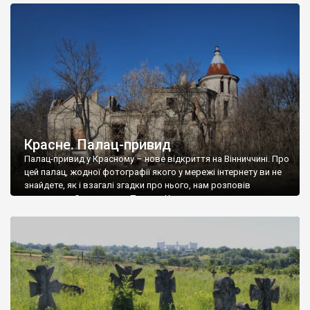
доглянутий, а в іншій суцільна руїна. Руїни палацу Тишкевичів у
Андрушівці, на Вінниччині. Такий стан […]
Красне. Палац-привид
Палац-привид у Красному – нове відкриття на Вінниччині. Про
цей палац, жодної фотографії якого у мережі інтернету ви не
знайдете, як і взагалі згадки про нього, нам розповів
мешканець Самгородка. Палац у Красному вразив не лише
станом руїни і чагарями, які його оточують, але і величчю
навіть у руїні. Можна уявно рекоструювати головний вхід із
[…]