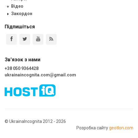
Відео
Закордон
Підпишіться
Зв'язок з нами
+38 050 9364428
ukrainaincognita.com@gmail.com
© UkrainaIncognita 2012 - 2026
Розробка сайту
geotlon.com