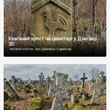
Кам’яний хрест на цвинтарі у Дзигівці
3D
Читайте статтю про Дзигівку і її цвинтар