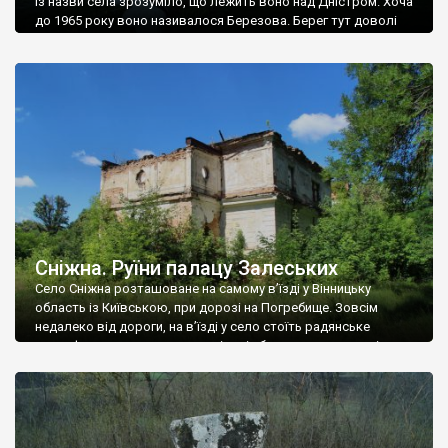
Із назви села зрозуміло, що лежить воно над Дністром. Хоча
до 1965 року воно називалося Березова. Берег тут доволі
високий і крутий, як і майже всюди на Поділлі, але є кілька
грунтових доріг, які збігають аж до самої води – цим
Наддністрянське відрізняється від більшості навколишніх
сіл. У селі є мурована Михайлівська церква. Точної дати […]
Сніжна. Руїни палацу Залеських
Село Сніжна розташоване на самому в’їзді у Вінницьку
область із Київською, при дорозі на Погребище. Зовсім
недалеко від дороги, на в’їзді у село стоїть радянське
рельєфне пано, яке показує жінку і яблуню, а трохи далі, десь
серед дерев, заховалися руїни палацу Залеських. З дороги їх
не видно, але видно дві стареньких колії у траві – […]