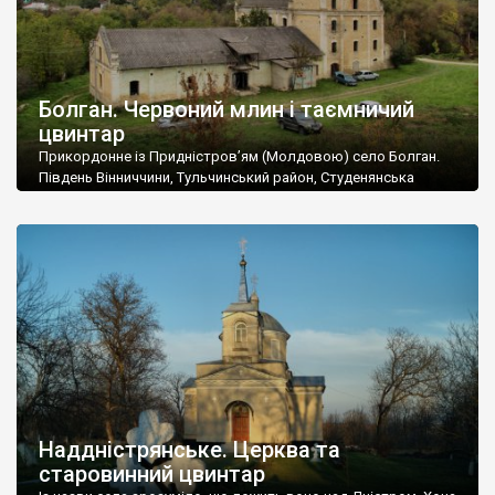
Болган. Червоний млин і таємничий
цвинтар
Прикордонне із Придністров’ям (Молдовою) село Болган.
Південь Вінниччини, Тульчинський район, Студенянська
громада. У селі мешкає близько тисячі осіб. Спочатку ми
дізналися, що у Болгані є величезний захаращений
старовинний цвинтар із кам’яними хрестами. Всі епітафії, які
збереглися, написані кирилицею, церковнослов’янською
мовою. За всіма традиційними ознаками – цвинтар
український. Хрести датуються 19 століттям. У 1924-1940
роках Болган […]
Наддністрянське. Церква та
старовинний цвинтар