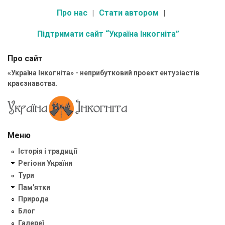
Про нас
Стати автором
Підтримати сайт “Україна Інкогніта”
Про сайт
«Україна Інкогніта» - неприбутковий проект ентузіастів
краєзнавства.
Меню
Історія і традиції
Регіони України
Тури
Пам'ятки
Природа
Блог
Галереї