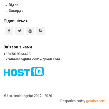
Відео
Закордон
Підпишіться
Зв'язок з нами
+38 050 9364428
ukrainaincognita.com@gmail.com
© UkrainaIncognita 2012 - 2026
Розробка сайту
geotlon.com