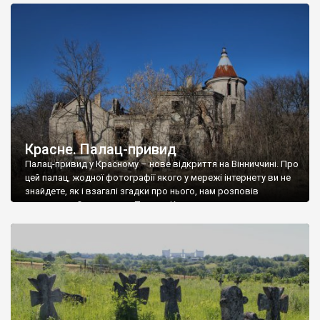
доглянутий, а в іншій суцільна руїна. Руїни палацу Тишкевичів у
Андрушівці, на Вінниччині. Такий стан […]
Красне. Палац-привид
Палац-привид у Красному – нове відкриття на Вінниччині. Про
цей палац, жодної фотографії якого у мережі інтернету ви не
знайдете, як і взагалі згадки про нього, нам розповів
мешканець Самгородка. Палац у Красному вразив не лише
станом руїни і чагарями, які його оточують, але і величчю
навіть у руїні. Можна уявно рекоструювати головний вхід із
[…]