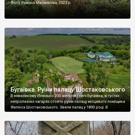
Фото Романа Маленкова, 2023 р.
Бугаївка. Руїни палацу Шостаковського
В невеликому (близько 200 жителів) селі Бугаївка, в густих
непролазних чагарях стоять руїни палацу місцевого поміщика
Фелікса Шостаковського. Звели палац у 1893 році. В
радянський період у ньому спочатку містилася школа, потім
клуб, ще пізніше – гуртожиток. У 60-х роках минулого
століття тут розмістили туберкульозну лікарню. Коли із
палацу виїхала лікарня – ми точно не […]