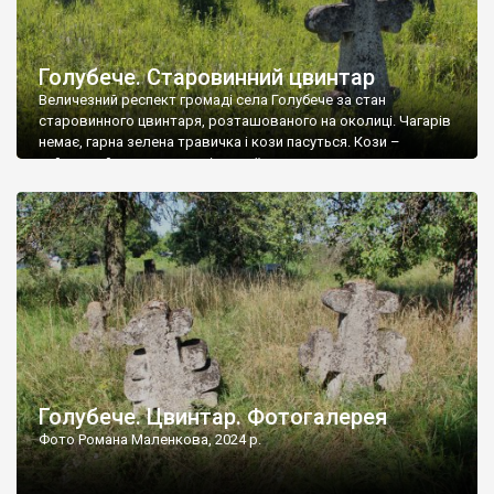
Голубече. Старовинний цвинтар
Величезний респект громаді села Голубече за стан
старовинного цвинтаря, розташованого на околиці. Чагарів
немає, гарна зелена травичка і кози пасуться. Кози –
найкращий регулятор шкідливої, для старих кладовищ,
рослинності. Навесні, коли паростки дерев вкриваються
бруньками, кози ті бруньки обгризають, бо то улюблений
делікатес. На цвинтарі у Голубечому ціла колекція
різноманітних форм хрестів. Село відносно невелике, […]
Голубече. Цвинтар. Фотогалерея
Фото Романа Маленкова, 2024 р.