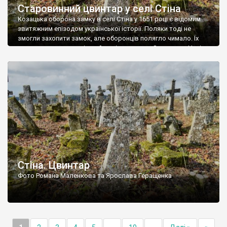
Старовинний цвинтар у селі Стіна
Козацька оборона замку в селі Стіна у 1651 році є відомим
звитяжним епізодом української історії. Поляки тоді не
змогли захопити замок, але оборонців полягло чимало. Їх
поховали на цвинтарі, який тоді називався Замковим. Нині на
місці замку церква із кам’яною огорожею, а цвинтар є. На
ньому чимало хрестів 19 століття, є такі, де епітафії стер […]
Стіна. Цвинтар
Фото Романа Маленкова та Ярослава Геращенка