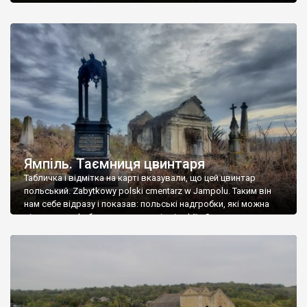
Ямпіль. Таємниця цвинтаря
Табличка і відмітка на карті вказували, що цей цвинтар
польський. Zabytkowy polski cmentarz w Jampolu. Таким він
нам себе відразу і показав: польські надгробки, які можна
віднести до фабричних, польські епітафії… Загалом цвинтар
виявився величезним – порахували площу у GoogleMaps –
виявилося більше семи гектарів. Перше враження про
абсолютну звичайність польського цвинтаря виявилося
оманливим – […]