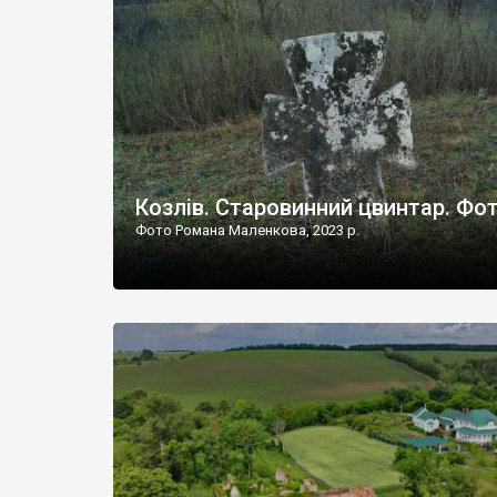
Наддністрянське відрізняється від більшості навко
сіл. У селі є мурована Михайлівська церква. Точної д
Козлів. Старовинний цвинтар. Фо
Фото Романа Маленкова, 2023 р.