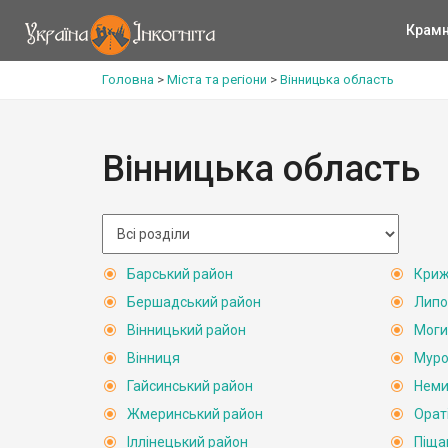
Крам
Головна
>
Міста та регіони
>
Вінницька область
Вінницька область
Барський район
Криж
Бершадський район
Липо
Вінницький район
Моги
Вінниця
Муро
Гайсинський район
Неми
Жмеринський район
Орат
Іллінецький район
Піща