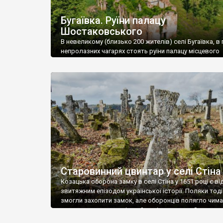
Бугаївка. Руїни палацу
Шостаковського
В невеликому (близько 200 жителів) селі Бугаївка, в 
непролазних чагарях стоять руїни палацу місцевого
поміщика Фелікса Шостаковського. Звели палац у 18
В радянський період у ньому спочатку містилася шк
потім клуб, ще пізніше – гуртожиток. У 60-х роках м
століття тут розмістили туберкульозну лікарню. Кол
палацу виїхала лікарня – ми точно не […]
Старовинний цвинтар у селі Стіна
Козацька оборона замку в селі Стіна у 1651 році є в
звитяжним епізодом української історії. Поляки тоді
змогли захопити замок, але оборонців полягло чимал
поховали на цвинтарі, який тоді називався Замковим
на місці замку церква із кам’яною огорожею, а цвинт