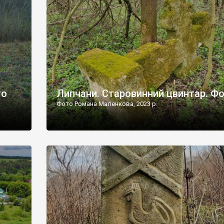
дороги їх не видно, але видно дві стареньких колії у т
лишніх
[…]
ати […]
то
Липчани. Старовинний цвинтар. Ф
Фото Романа Маленкова, 2023 р.