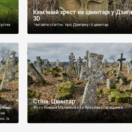
Кам’яний хрест на цвинтарі у Дзигі
3D
густих
Читайте статтю про Дзигівку і її цвинтар
93 році.
ола,
инулого
и із
Стіна. Цвинтар
ідомим
Фото Романа Маленкова та Ярослава Геращенка
 не
о. Їх
. Нині
ар є.