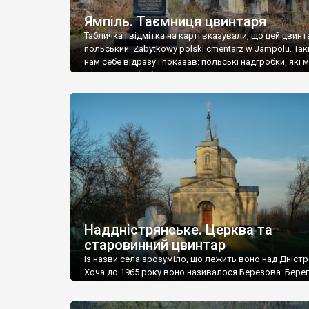
Ямпіль. Таємниця цвинтаря
Табличка і відмітка на карті вказували, що цей цвинт
польський. Zabytkowy polski cmentarz w Jampolu. Так
нам себе відразу і показав: польські надгробки, які
віднести до фабричних, польські епітафії… Загалом 
виявився величезним – порахували площу у Google
виявилося більше семи гектарів. Перше враження п
абсолютну звичайність польського цвинтаря вияви
оманливим – […]
Наддністрянське. Церква та
старовинний цвинтар
Із назви села зрозуміло, що лежить воно над Дністр
Хоча до 1965 року воно називалося Березова. Берег
доволі високий і крутий, як і майже всюди на Поділлі
кілька грунтових доріг, які збігають аж до самої вод