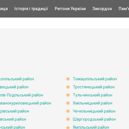
ниця
Історія і традиції
Регіони України
Закордон
Пам'
опільський район
Томашпільський район
вецький район
Тростянецький район
лів-Подільський район
Тульчинський район
ванокуриловецький район
Хмільницький район
рівський район
Чечельницький район
івський район
Шаргородський район
нський район
Ямпільський район