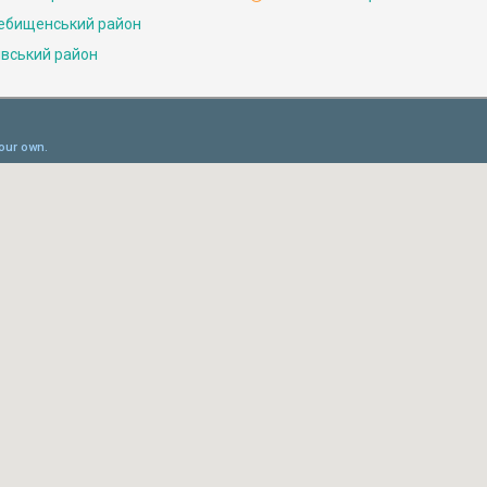
ебищенський район
івський район