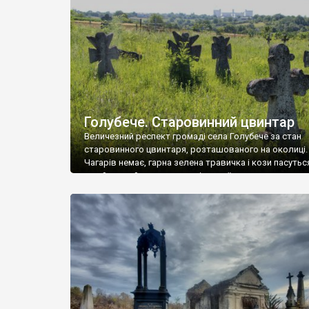
у Андрушівці, на Вінниччині. Такий стан […]
Голубече. Старовинний цвинтар
Величезний респект громаді села Голубече за стан
старовинного цвинтаря, розташованого на околиці.
Чагарів немає, гарна зелена травичка і кози пасутьс
– найкращий регулятор шкідливої, для старих клад
рослинності. Навесні, коли паростки дерев вкрива
бруньками, кози ті бруньки обгризають, бо то улюбл
делікатес. На цвинтарі у Голубечому ціла колекція
різноманітних форм хрестів. Село відносно невелике,