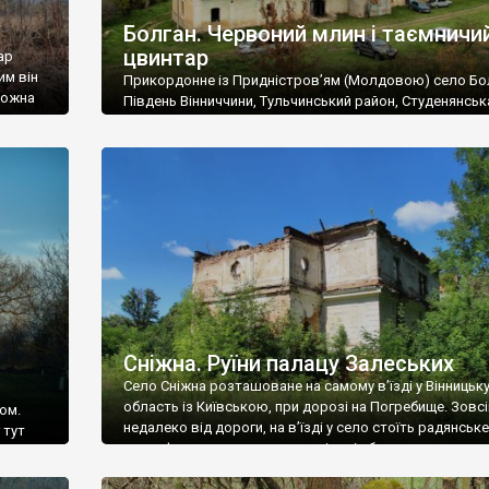
Болган. Червоний млин і таємничи
цвинтар
ар
им він
Прикордонне із Придністров’ям (Молдовою) село Бо
 можна
Південь Вінниччини, Тульчинський район, Студенянськ
цвинтар
громада. У селі мешкає близько тисячі осіб. Спочатку
Maps –
дізналися, що у Болгані є величезний захаращений
ро
старовинний цвинтар із кам’яними хрестами. Всі епітафі
лося
збереглися, написані кирилицею, церковнослов’янсь
мовою. За всіма традиційними ознаками – цвинтар
український. Хрести датуються 19 століттям. У 1924-1
роках Болган […]
Сніжна. Руїни палацу Залеських
Село Сніжна розташоване на самому в’їзді у Вінницьк
область із Київською, при дорозі на Погребище. Зовс
ом.
недалеко від дороги, на в’їзді у село стоїть радянське
 тут
рельєфне пано, яке показує жінку і яблуню, а трохи дал
, але є
десь серед дерев, заховалися руїни палацу Залеських.
и – цим