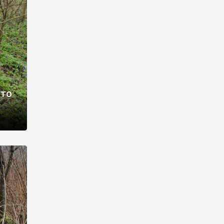
раві –
ото