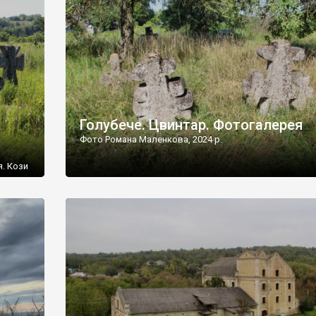
[…]
Голубече. Цвинтар. Фотогалерея
Фото Романа Маленкова, 2024 р.
я. Кози
овищ,
ються
ений
 […]