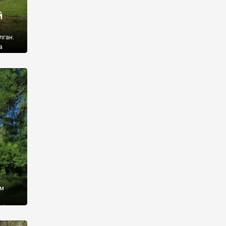
й
лган.
а
 ми
ї, які
кою
940
у
ім
і,
 З