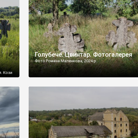
[…]
Голубече. Цвинтар. Фотогалерея
Фото Романа Маленкова, 2024 р.
я. Кози
овищ,
ються
ений
 […]