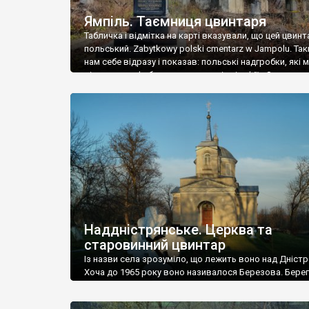
Ямпіль. Таємниця цвинтаря
Табличка і відмітка на карті вказували, що цей цвинт
польський. Zabytkowy polski cmentarz w Jampolu. Так
нам себе відразу і показав: польські надгробки, які
віднести до фабричних, польські епітафії… Загалом 
виявився величезним – порахували площу у Google
виявилося більше семи гектарів. Перше враження п
абсолютну звичайність польського цвинтаря вияви
оманливим – […]
Наддністрянське. Церква та
старовинний цвинтар
Із назви села зрозуміло, що лежить воно над Дністр
Хоча до 1965 року воно називалося Березова. Берег
доволі високий і крутий, як і майже всюди на Поділлі
кілька грунтових доріг, які збігають аж до самої вод