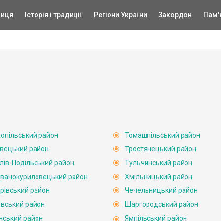
ниця
Історія і традиції
Регіони України
Закордон
Пам'
опільський район
Томашпільський район
вецький район
Тростянецький район
лів-Подільський район
Тульчинський район
ванокуриловецький район
Хмільницький район
рівський район
Чечельницький район
івський район
Шаргородський район
нський район
Ямпільський район