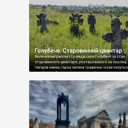
у Андрушівці, на Вінниччині. Такий стан […]
Голубече. Старовинний цвинтар
Величезний респект громаді села Голубече за стан
старовинного цвинтаря, розташованого на околиці.
Чагарів немає, гарна зелена травичка і кози пасутьс
– найкращий регулятор шкідливої, для старих клад
рослинності. Навесні, коли паростки дерев вкрива
бруньками, кози ті бруньки обгризають, бо то улюбл
делікатес. На цвинтарі у Голубечому ціла колекція
різноманітних форм хрестів. Село відносно невелике,