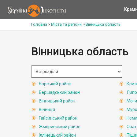
Крам
Головна
>
Міста та регіони
>
Вінницька область
Вінницька область
Барський район
Криж
Бершадський район
Липо
Вінницький район
Моги
Вінниця
Муро
Гайсинський район
Неми
Жмеринський район
Орат
Іллінецький район
Піща