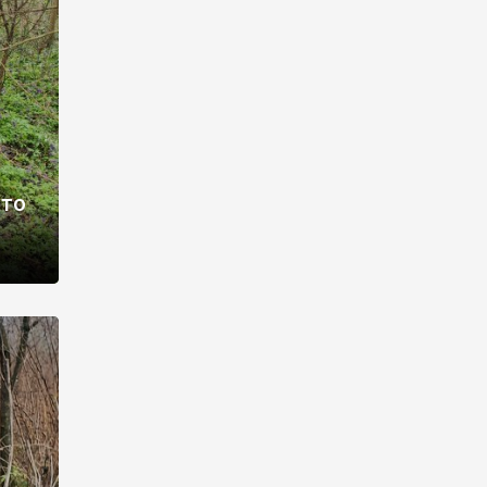
раві –
ото