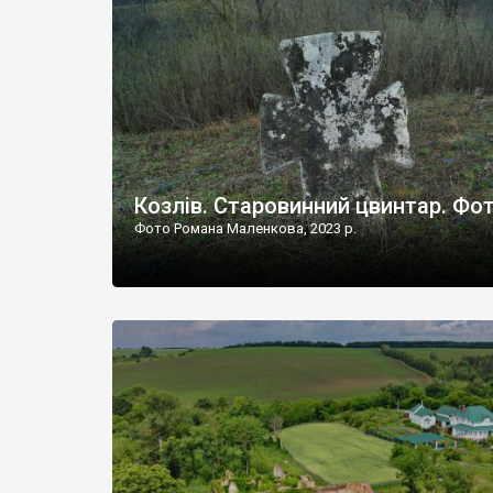
Наддністрянське відрізняється від більшості навко
сіл. У селі є мурована Михайлівська церква. Точної д
Козлів. Старовинний цвинтар. Фо
Фото Романа Маленкова, 2023 р.