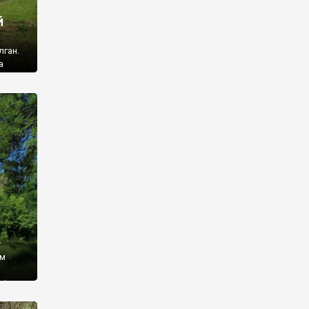
й
лган.
а
 ми
ї, які
кою
940
у
ім
і,
 З