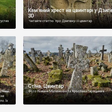
Кам’яний хрест на цвинтарі у Дзигі
3D
густих
Читайте статтю про Дзигівку і її цвинтар
93 році.
ола,
инулого
и із
Стіна. Цвинтар
ідомим
Фото Романа Маленкова та Ярослава Геращенка
 не
о. Їх
. Нині
ар є.