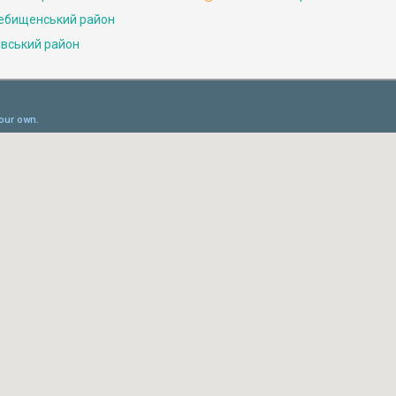
ебищенський район
івський район