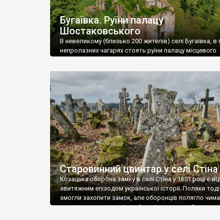
Бугаївка. Руїни палацу
Шостаковського
В невеликому (близько 200 жителів) селі Бугаївка, в 
непролазних чагарях стоять руїни палацу місцевого
поміщика Фелікса Шостаковського. Звели палац у 18
В радянський період у ньому спочатку містилася шк
потім клуб, ще пізніше – гуртожиток. У 60-х роках м
століття тут розмістили туберкульозну лікарню. Кол
палацу виїхала лікарня – ми точно не […]
Старовинний цвинтар у селі Стіна
Козацька оборона замку в селі Стіна у 1651 році є в
звитяжним епізодом української історії. Поляки тоді
змогли захопити замок, але оборонців полягло чимал
поховали на цвинтарі, який тоді називався Замковим
на місці замку церква із кам’яною огорожею, а цвинт