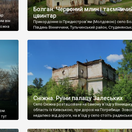
Болган. Червоний млин і таємничи
цвинтар
ар
им він
Прикордонне із Придністров’ям (Молдовою) село Бо
 можна
Південь Вінниччини, Тульчинський район, Студенянськ
цвинтар
громада. У селі мешкає близько тисячі осіб. Спочатку
Maps –
дізналися, що у Болгані є величезний захаращений
ро
старовинний цвинтар із кам’яними хрестами. Всі епітафі
лося
збереглися, написані кирилицею, церковнослов’янсь
мовою. За всіма традиційними ознаками – цвинтар
український. Хрести датуються 19 століттям. У 1924-1
роках Болган […]
Сніжна. Руїни палацу Залеських
Село Сніжна розташоване на самому в’їзді у Вінницьк
область із Київською, при дорозі на Погребище. Зовс
ом.
недалеко від дороги, на в’їзді у село стоїть радянське
 тут
рельєфне пано, яке показує жінку і яблуню, а трохи дал
, але є
десь серед дерев, заховалися руїни палацу Залеських.
и – цим