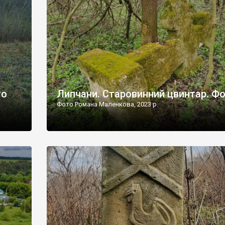
дороги їх не видно, але видно дві стареньких колії у т
лишніх
[…]
ати […]
то
Липчани. Старовинний цвинтар. Ф
Фото Романа Маленкова, 2023 р.