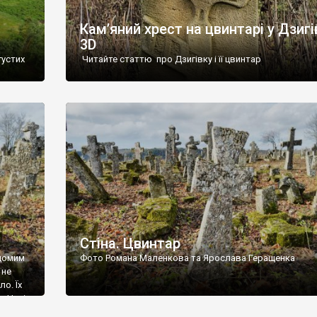
Кам’яний хрест на цвинтарі у Дзигі
3D
густих
Читайте статтю про Дзигівку і її цвинтар
93 році.
ола,
инулого
и із
Стіна. Цвинтар
ідомим
Фото Романа Маленкова та Ярослава Геращенка
 не
о. Їх
. Нині
ар є.