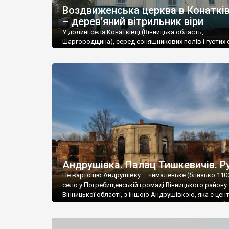
Воздвиженська церква в Конаткі
До головних визначних пам’яток регіону відносятьс
– дерев’яний вітрильник віри
споруда України, вокзал у
Козятині
та водяний млин
У долині села Конатківці (Вінницька область,
Шаргородщина), серед соняшникових полів і густих с
Чимало на території області природних пам’яток. Ве
височіє дерев’яна Воздвиженська церква – одна з
фантастичними пейзажами долин.
найвитонченіших святинь України. Її образ – не прос
архітектурна спадщина, а поетичний символ духовно
В області розташовані популярні курорти Хмільник і
корабля, що лине до архіпелагу Царства Божого. «Ч
процедурами.
бачили ви колись інший храм, більш подібний до
дивовижного Божого вітрильника, що лине […]
Андрушівка. Палац Тишкевичів. Р
Не варто цю Андрушівку – чималеньке (близько 1100
село у Погребищенській громаді Вінницького району
Вінницької області, з іншою Андрушівкою, яка є цен
громади у Бердичівському районі Житомирської обла
обох Андрушівках є палаци от лише в одній цілий і
доглянутий, а в іншій суцільна руїна. Руїни палацу Ти