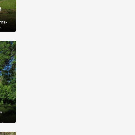
й
лган.
а
 ми
ї, які
кою
940
у
ім
і,
 З