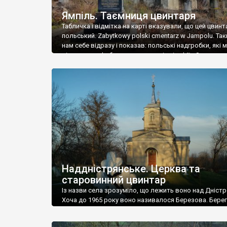
Ямпіль. Таємниця цвинтаря
Табличка і відмітка на карті вказували, що цей цвинт
польський. Zabytkowy polski cmentarz w Jampolu. Так
нам себе відразу і показав: польські надгробки, які
віднести до фабричних, польські епітафії… Загалом 
виявився величезним – порахували площу у Google
виявилося більше семи гектарів. Перше враження п
абсолютну звичайність польського цвинтаря вияви
оманливим – […]
Наддністрянське. Церква та
старовинний цвинтар
Із назви села зрозуміло, що лежить воно над Дністр
Хоча до 1965 року воно називалося Березова. Берег
доволі високий і крутий, як і майже всюди на Поділлі
кілька грунтових доріг, які збігають аж до самої вод