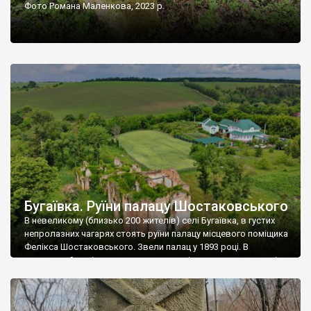
Фото Романа Маленкова, 2023 р.
Бугаївка. Руїни палацу Шостаковського
В невеликому (близько 200 жителів) селі Бугаївка, в густих
непролазних чагарях стоять руїни палацу місцевого поміщика
Фелікса Шостаковського. Звели палац у 1893 році. В
радянський період у ньому спочатку містилася школа, потім
клуб, ще пізніше – гуртожиток. У 60-х роках минулого
століття тут розмістили туберкульозну лікарню. Коли із
палацу виїхала лікарня – ми точно не […]