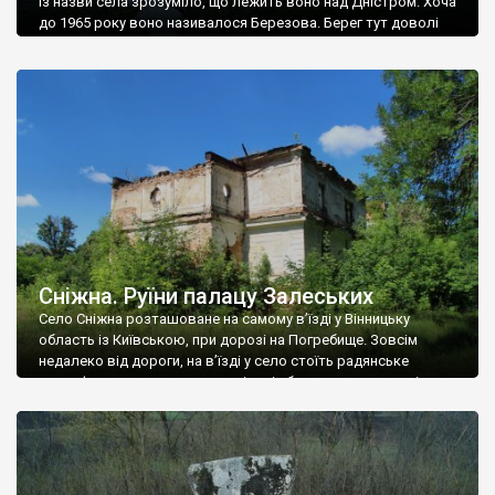
Із назви села зрозуміло, що лежить воно над Дністром. Хоча
до 1965 року воно називалося Березова. Берег тут доволі
високий і крутий, як і майже всюди на Поділлі, але є кілька
грунтових доріг, які збігають аж до самої води – цим
Наддністрянське відрізняється від більшості навколишніх
сіл. У селі є мурована Михайлівська церква. Точної дати […]
Сніжна. Руїни палацу Залеських
Село Сніжна розташоване на самому в’їзді у Вінницьку
область із Київською, при дорозі на Погребище. Зовсім
недалеко від дороги, на в’їзді у село стоїть радянське
рельєфне пано, яке показує жінку і яблуню, а трохи далі, десь
серед дерев, заховалися руїни палацу Залеських. З дороги їх
не видно, але видно дві стареньких колії у траві – […]