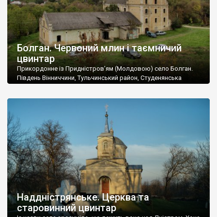
Болган. Червоний млин і таємничий
цвинтар
Прикордонне із Придністров’ям (Молдовою) село Болган.
Південь Вінниччини, Тульчинський район, Студенянська
громада. У селі мешкає близько тисячі осіб. Спочатку ми
дізналися, що у Болгані є величезний захаращений
старовинний цвинтар із кам’яними хрестами. Всі епітафії, які
збереглися, написані кирилицею, церковнослов’янською
мовою. За всіма традиційними ознаками – цвинтар
український. Хрести датуються 19 століттям. У 1924-1940
роках Болган […]
Наддністрянське. Церква та
старовинний цвинтар