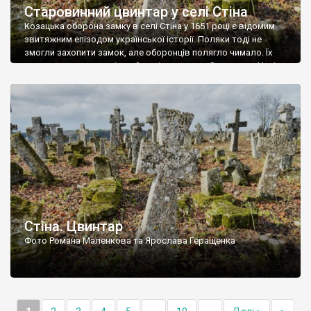
Старовинний цвинтар у селі Стіна
Козацька оборона замку в селі Стіна у 1651 році є відомим
звитяжним епізодом української історії. Поляки тоді не
змогли захопити замок, але оборонців полягло чимало. Їх
поховали на цвинтарі, який тоді називався Замковим. Нині на
місці замку церква із кам’яною огорожею, а цвинтар є. На
ньому чимало хрестів 19 століття, є такі, де епітафії стер […]
Стіна. Цвинтар
Фото Романа Маленкова та Ярослава Геращенка