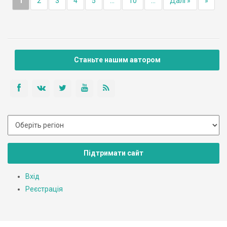
1
2
3
4
5
...
10
...
Далі »
»
Станьте нашим автором
Підтримати сайт
Вхід
Реєстрація