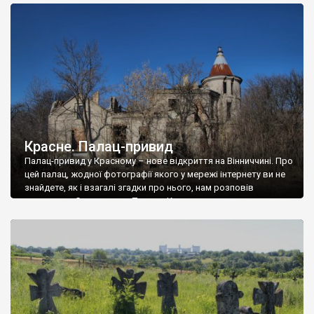
доглянутий, а в іншій суцільна руїна. Руїни палацу Тишкевичів у
Андрушівці, на Вінниччині. Такий стан […]
Красне. Палац-привид
Палац-привид у Красному – нове відкриття на Вінниччині. Про
цей палац, жодної фотографії якого у мережі інтернету ви не
знайдете, як і взагалі згадки про нього, нам розповів
мешканець Самгородка. Палац у Красному вразив не лише
станом руїни і чагарями, які його оточують, але і величчю
навіть у руїні. Можна уявно рекоструювати головний вхід із
[…]