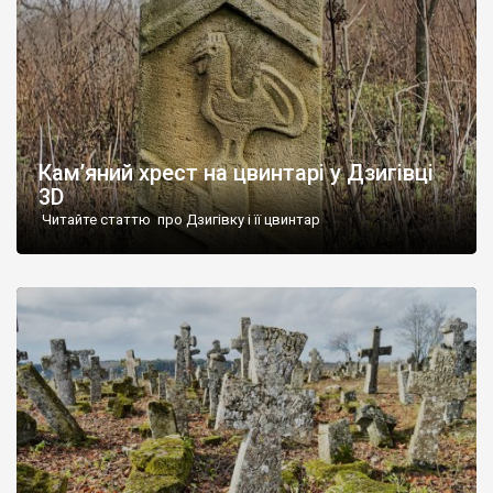
Кам’яний хрест на цвинтарі у Дзигівці
3D
Читайте статтю про Дзигівку і її цвинтар