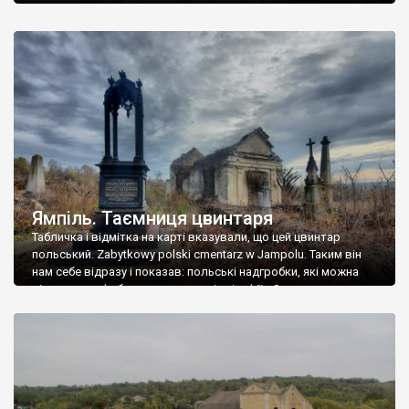
Ямпіль. Таємниця цвинтаря
Табличка і відмітка на карті вказували, що цей цвинтар
польський. Zabytkowy polski cmentarz w Jampolu. Таким він
нам себе відразу і показав: польські надгробки, які можна
віднести до фабричних, польські епітафії… Загалом цвинтар
виявився величезним – порахували площу у GoogleMaps –
виявилося більше семи гектарів. Перше враження про
абсолютну звичайність польського цвинтаря виявилося
оманливим – […]