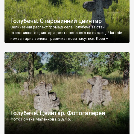
Голубече. Старовинний цвинтар
Величезний респект громаді села Голубече за стан
старовинного цвинтаря, розташованого на околиці. Чагарів
немає, гарна зелена травичка і кози пасуться. Кози –
найкращий регулятор шкідливої, для старих кладовищ,
рослинності. Навесні, коли паростки дерев вкриваються
бруньками, кози ті бруньки обгризають, бо то улюблений
делікатес. На цвинтарі у Голубечому ціла колекція
різноманітних форм хрестів. Село відносно невелике, […]
Голубече. Цвинтар. Фотогалерея
Фото Романа Маленкова, 2024 р.