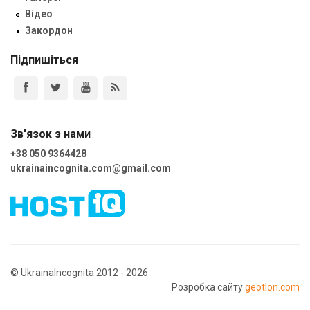
Відео
Закордон
Підпишіться
Зв'язок з нами
+38 050 9364428
ukrainaincognita.com@gmail.com
© UkrainaIncognita 2012 - 2026
Розробка сайту
geotlon.com