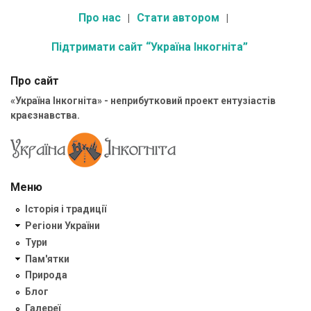
Про нас
Стати автором
Підтримати сайт “Україна Інкогніта”
Про сайт
«Україна Інкогніта» - неприбутковий проект ентузіастів
краєзнавства.
Меню
Історія і традиції
Регіони України
Тури
Пам'ятки
Природа
Блог
Галереї