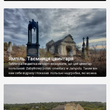
Ямпіль. Таємниця цвинтаря
Табличка і відмітка на карті вказували, що цей цвинтар
польський. Zabytkowy polski cmentarz w Jampolu. Таким він
нам себе відразу і показав: польські надгробки, які можна
віднести до фабричних, польські епітафії… Загалом цвинтар
виявився величезним – порахували площу у GoogleMaps –
виявилося більше семи гектарів. Перше враження про
абсолютну звичайність польського цвинтаря виявилося
оманливим – […]