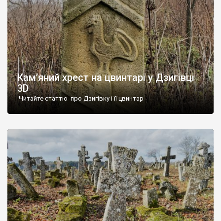
Кам’яний хрест на цвинтарі у Дзигівці
3D
Читайте статтю про Дзигівку і її цвинтар