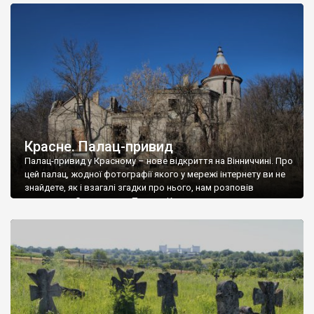
доглянутий, а в іншій суцільна руїна. Руїни палацу Тишкевичів у
Андрушівці, на Вінниччині. Такий стан […]
Красне. Палац-привид
Палац-привид у Красному – нове відкриття на Вінниччині. Про
цей палац, жодної фотографії якого у мережі інтернету ви не
знайдете, як і взагалі згадки про нього, нам розповів
мешканець Самгородка. Палац у Красному вразив не лише
станом руїни і чагарями, які його оточують, але і величчю
навіть у руїні. Можна уявно рекоструювати головний вхід із
[…]