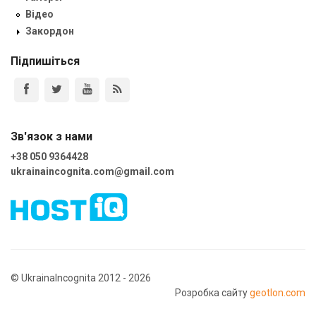
Відео
Закордон
Підпишіться
Зв'язок з нами
+38 050 9364428
ukrainaincognita.com@gmail.com
© UkrainaIncognita 2012 - 2026
Розробка сайту
geotlon.com