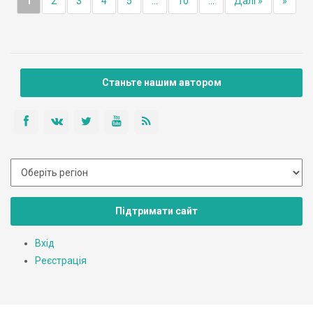
1
2
3
4
5
...
10
...
Далі »
»
Станьте нашим автором
Підтримати сайт
Вхід
Реєстрація