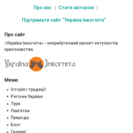
Про нас
Стати автором
Підтримати сайт “Україна Інкогніта”
Про сайт
«Україна Інкогніта» - неприбутковий проект ентузіастів
краєзнавства.
Меню
Історія і традиції
Регіони України
Тури
Пам'ятки
Природа
Блог
Галереї