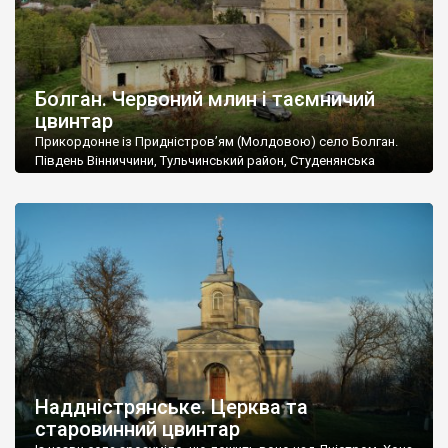
Болган. Червоний млин і таємничий
цвинтар
Прикордонне із Придністров’ям (Молдовою) село Болган.
Південь Вінниччини, Тульчинський район, Студенянська
громада. У селі мешкає близько тисячі осіб. Спочатку ми
дізналися, що у Болгані є величезний захаращений
старовинний цвинтар із кам’яними хрестами. Всі епітафії, які
збереглися, написані кирилицею, церковнослов’янською
мовою. За всіма традиційними ознаками – цвинтар
український. Хрести датуються 19 століттям. У 1924-1940
роках Болган […]
Наддністрянське. Церква та
старовинний цвинтар