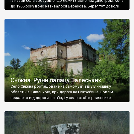
Із назви села зрозуміло, що лежить воно над Дністром. Хоча
до 1965 року воно називалося Березова. Берег тут доволі
високий і крутий, як і майже всюди на Поділлі, але є кілька
грунтових доріг, які збігають аж до самої води – цим
Наддністрянське відрізняється від більшості навколишніх
сіл. У селі є мурована Михайлівська церква. Точної дати […]
Сніжна. Руїни палацу Залеських
Село Сніжна розташоване на самому в’їзді у Вінницьку
область із Київською, при дорозі на Погребище. Зовсім
недалеко від дороги, на в’їзді у село стоїть радянське
рельєфне пано, яке показує жінку і яблуню, а трохи далі, десь
серед дерев, заховалися руїни палацу Залеських. З дороги їх
не видно, але видно дві стареньких колії у траві – […]