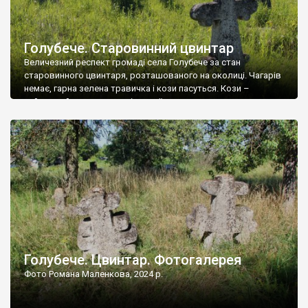
Голубече. Старовинний цвинтар
Величезний респект громаді села Голубече за стан
старовинного цвинтаря, розташованого на околиці. Чагарів
немає, гарна зелена травичка і кози пасуться. Кози –
найкращий регулятор шкідливої, для старих кладовищ,
рослинності. Навесні, коли паростки дерев вкриваються
бруньками, кози ті бруньки обгризають, бо то улюблений
делікатес. На цвинтарі у Голубечому ціла колекція
різноманітних форм хрестів. Село відносно невелике, […]
Голубече. Цвинтар. Фотогалерея
Фото Романа Маленкова, 2024 р.