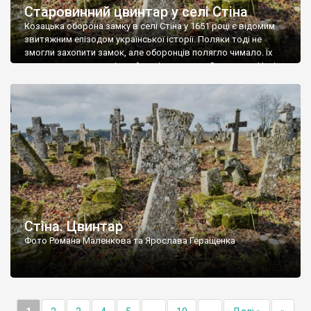
Старовинний цвинтар у селі Стіна
Козацька оборона замку в селі Стіна у 1651 році є відомим
звитяжним епізодом української історії. Поляки тоді не
змогли захопити замок, але оборонців полягло чимало. Їх
поховали на цвинтарі, який тоді називався Замковим. Нині на
місці замку церква із кам’яною огорожею, а цвинтар є. На
ньому чимало хрестів 19 століття, є такі, де епітафії стер […]
Стіна. Цвинтар
Фото Романа Маленкова та Ярослава Геращенка