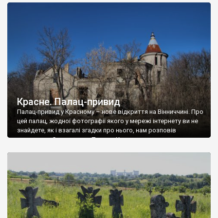
доглянутий, а в іншій суцільна руїна. Руїни палацу Тишкевичів у
Андрушівці, на Вінниччині. Такий стан […]
Красне. Палац-привид
Палац-привид у Красному – нове відкриття на Вінниччині. Про
цей палац, жодної фотографії якого у мережі інтернету ви не
знайдете, як і взагалі згадки про нього, нам розповів
мешканець Самгородка. Палац у Красному вразив не лише
станом руїни і чагарями, які його оточують, але і величчю
навіть у руїні. Можна уявно рекоструювати головний вхід із
[…]