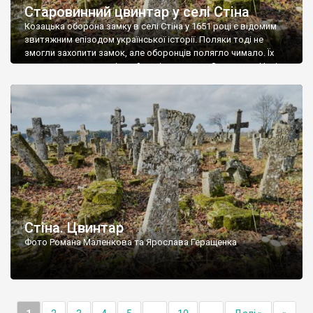
Старовинний цвинтар у селі Стіна
Козацька оборона замку в селі Стіна у 1651 році є відомим
звитяжним епізодом української історії. Поляки тоді не
змогли захопити замок, але оборонців полягло чимало. Їх
поховали на цвинтарі, який тоді називався Замковим. Нині на
місці замку церква із кам’яною огорожею, а цвинтар є. На
ньому чимало хрестів 19 століття, є такі, де епітафії стер […]
Стіна. Цвинтар
Фото Романа Маленкова та Ярослава Геращенка