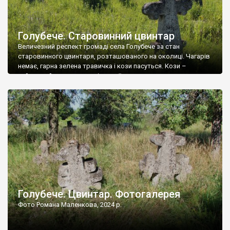
Голубече. Старовинний цвинтар
Величезний респект громаді села Голубече за стан
старовинного цвинтаря, розташованого на околиці. Чагарів
немає, гарна зелена травичка і кози пасуться. Кози –
найкращий регулятор шкідливої, для старих кладовищ,
рослинності. Навесні, коли паростки дерев вкриваються
бруньками, кози ті бруньки обгризають, бо то улюблений
делікатес. На цвинтарі у Голубечому ціла колекція
різноманітних форм хрестів. Село відносно невелике, […]
Голубече. Цвинтар. Фотогалерея
Фото Романа Маленкова, 2024 р.