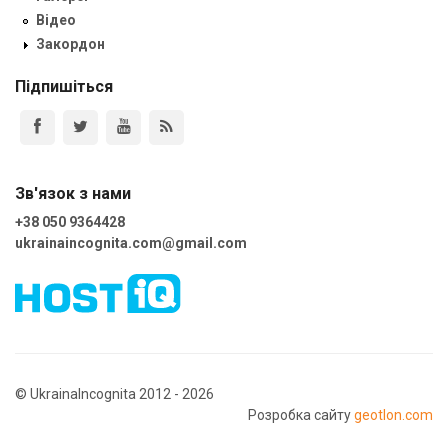
Відео
Закордон
Підпишіться
Зв'язок з нами
+38 050 9364428
ukrainaincognita.com@gmail.com
© UkrainaIncognita 2012 - 2026
Розробка сайту
geotlon.com