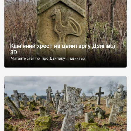
Кам’яний хрест на цвинтарі у Дзигівці
3D
Читайте статтю про Дзигівку і її цвинтар