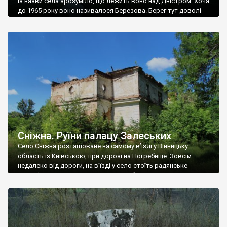
Із назви села зрозуміло, що лежить воно над Дністром. Хоча
до 1965 року воно називалося Березова. Берег тут доволі
високий і крутий, як і майже всюди на Поділлі, але є кілька
грунтових доріг, які збігають аж до самої води – цим
Наддністрянське відрізняється від більшості навколишніх
сіл. У селі є мурована Михайлівська церква. Точної дати […]
Сніжна. Руїни палацу Залеських
Село Сніжна розташоване на самому в’їзді у Вінницьку
область із Київською, при дорозі на Погребище. Зовсім
недалеко від дороги, на в’їзді у село стоїть радянське
рельєфне пано, яке показує жінку і яблуню, а трохи далі, десь
серед дерев, заховалися руїни палацу Залеських. З дороги їх
не видно, але видно дві стареньких колії у траві – […]