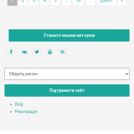
1
2
3
4
5
...
10
...
Далі »
»
Станьте нашим автором
Підтримати сайт
Вхід
Реєстрація