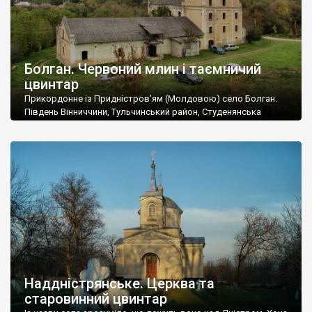
Болган. Червоний млин і таємничий
цвинтар
Прикордонне із Придністров’ям (Молдовою) село Болган.
Південь Вінниччини, Тульчинський район, Студенянська
громада. У селі мешкає близько тисячі осіб. Спочатку ми
дізналися, що у Болгані є величезний захаращений
старовинний цвинтар із кам’яними хрестами. Всі епітафії, які
збереглися, написані кирилицею, церковнослов’янською
мовою. За всіма традиційними ознаками – цвинтар
український. Хрести датуються 19 століттям. У 1924-1940
роках Болган […]
Наддністрянське. Церква та
старовинний цвинтар