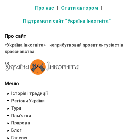
Про нас
Стати автором
Підтримати сайт “Україна Інкогніта”
Про сайт
«Україна Інкогніта» - неприбутковий проект ентузіастів
краєзнавства.
Меню
Історія і традиції
Регіони України
Тури
Пам'ятки
Природа
Блог
Галереї