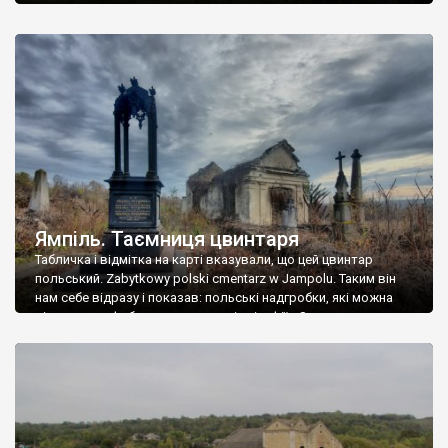
Ямпіль. Таємниця цвинтаря
Табличка і відмітка на карті вказували, що цей цвинтар
польський. Zabytkowy polski cmentarz w Jampolu. Таким він
нам себе відразу і показав: польські надгробки, які можна
віднести до фабричних, польські епітафії… Загалом цвинтар
виявився величезним – порахували площу у GoogleMaps –
виявилося більше семи гектарів. Перше враження про
абсолютну звичайність польського цвинтаря виявилося
оманливим – […]