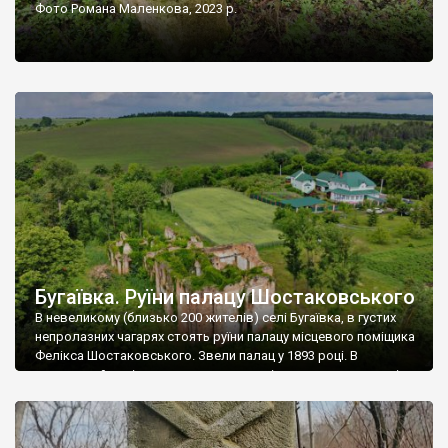
Фото Романа Маленкова, 2023 р.
Бугаївка. Руїни палацу Шостаковського
В невеликому (близько 200 жителів) селі Бугаївка, в густих
непролазних чагарях стоять руїни палацу місцевого поміщика
Фелікса Шостаковського. Звели палац у 1893 році. В
радянський період у ньому спочатку містилася школа, потім
клуб, ще пізніше – гуртожиток. У 60-х роках минулого
століття тут розмістили туберкульозну лікарню. Коли із
палацу виїхала лікарня – ми точно не […]