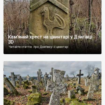
Кам’яний хрест на цвинтарі у Дзигівці
3D
Читайте статтю про Дзигівку і її цвинтар