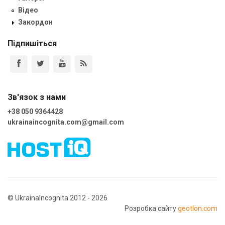
Відео
Закордон
Підпишіться
Зв'язок з нами
+38 050 9364428
ukrainaincognita.com@gmail.com
© UkrainaIncognita 2012 - 2026
Розробка сайту
geotlon.com