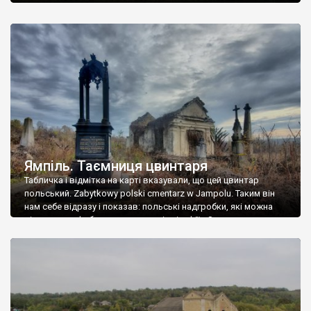
Ямпіль. Таємниця цвинтаря
Табличка і відмітка на карті вказували, що цей цвинтар
польський. Zabytkowy polski cmentarz w Jampolu. Таким він
нам себе відразу і показав: польські надгробки, які можна
віднести до фабричних, польські епітафії… Загалом цвинтар
виявився величезним – порахували площу у GoogleMaps –
виявилося більше семи гектарів. Перше враження про
абсолютну звичайність польського цвинтаря виявилося
оманливим – […]