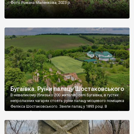
Фото Романа Маленкова, 2023 р.
Бугаївка. Руїни палацу Шостаковського
В невеликому (близько 200 жителів) селі Бугаївка, в густих
непролазних чагарях стоять руїни палацу місцевого поміщика
Фелікса Шостаковського. Звели палац у 1893 році. В
радянський період у ньому спочатку містилася школа, потім
клуб, ще пізніше – гуртожиток. У 60-х роках минулого
століття тут розмістили туберкульозну лікарню. Коли із
палацу виїхала лікарня – ми точно не […]