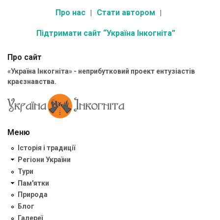
Про нас
Стати автором
Підтримати сайт “Україна Інкогніта”
Про сайт
«Україна Інкогніта» - неприбутковий проект ентузіастів
краєзнавства.
Меню
Історія і традиції
Регіони України
Тури
Пам'ятки
Природа
Блог
Галереї