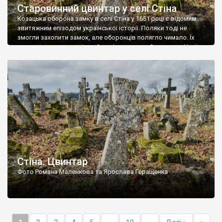
Старовинний цвинтар у селі Стіна
Козацька оборона замку в селі Стіна у 1651 році є відомим
звитяжним епізодом української історії. Поляки тоді не
змогли захопити замок, але оборонців полягло чимало. Їх
поховали на цвинтарі, який тоді називався Замковим. Нині на
місці замку церква із кам’яною огорожею, а цвинтар є. На
ньому чимало хрестів 19 століття, є такі, де епітафії стер […]
Стіна. Цвинтар
Фото Романа Маленкова та Ярослава Геращенка