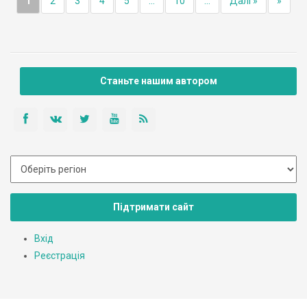
1
2
3
4
5
...
10
...
Далі »
»
Станьте нашим автором
Підтримати сайт
Вхід
Реєстрація