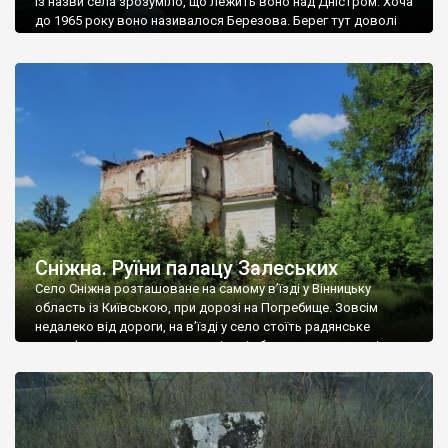
Із назви села зрозуміло, що лежить воно над Дністром. Хоча
до 1965 року воно називалося Березова. Берег тут доволі
високий і крутий, як і майже всюди на Поділлі, але є кілька
грунтових доріг, які збігають аж до самої води – цим
Наддністрянське відрізняється від більшості навколишніх
сіл. У селі є мурована Михайлівська церква. Точної дати […]
Сніжна. Руїни палацу Залеських
Село Сніжна розташоване на самому в’їзді у Вінницьку
область із Київською, при дорозі на Погребище. Зовсім
недалеко від дороги, на в’їзді у село стоїть радянське
рельєфне пано, яке показує жінку і яблуню, а трохи далі, десь
серед дерев, заховалися руїни палацу Залеських. З дороги їх
не видно, але видно дві стареньких колії у траві – […]