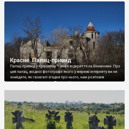
доглянутий, а в іншій суцільна руїна. Руїни палацу Тишкевичів у
Андрушівці, на Вінниччині. Такий стан […]
Красне. Палац-привид
Палац-привид у Красному – нове відкриття на Вінниччині. Про
цей палац, жодної фотографії якого у мережі інтернету ви не
знайдете, як і взагалі згадки про нього, нам розповів
мешканець Самгородка. Палац у Красному вразив не лише
станом руїни і чагарями, які його оточують, але і величчю
навіть у руїні. Можна уявно рекоструювати головний вхід із
[…]