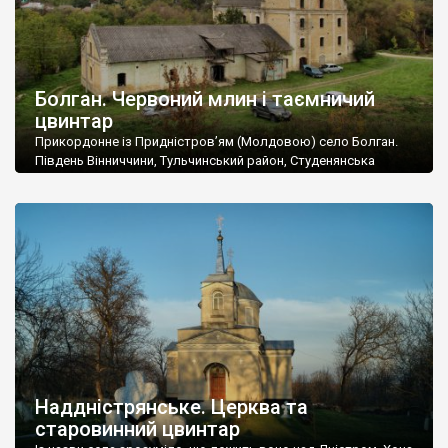
Болган. Червоний млин і таємничий
цвинтар
Прикордонне із Придністров’ям (Молдовою) село Болган.
Південь Вінниччини, Тульчинський район, Студенянська
громада. У селі мешкає близько тисячі осіб. Спочатку ми
дізналися, що у Болгані є величезний захаращений
старовинний цвинтар із кам’яними хрестами. Всі епітафії, які
збереглися, написані кирилицею, церковнослов’янською
мовою. За всіма традиційними ознаками – цвинтар
український. Хрести датуються 19 століттям. У 1924-1940
роках Болган […]
Наддністрянське. Церква та
старовинний цвинтар