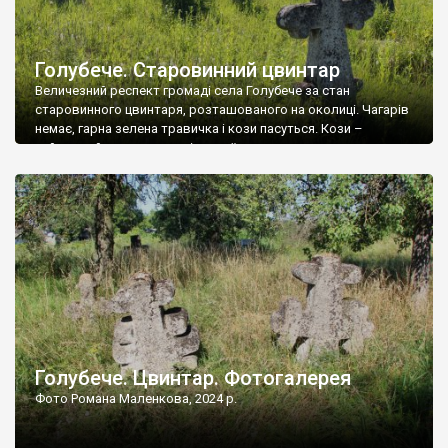
Голубече. Старовинний цвинтар
Величезний респект громаді села Голубече за стан
старовинного цвинтаря, розташованого на околиці. Чагарів
немає, гарна зелена травичка і кози пасуться. Кози –
найкращий регулятор шкідливої, для старих кладовищ,
рослинності. Навесні, коли паростки дерев вкриваються
бруньками, кози ті бруньки обгризають, бо то улюблений
делікатес. На цвинтарі у Голубечому ціла колекція
різноманітних форм хрестів. Село відносно невелике, […]
Голубече. Цвинтар. Фотогалерея
Фото Романа Маленкова, 2024 р.