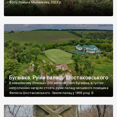
Фото Романа Маленкова, 2023 р.
Бугаївка. Руїни палацу Шостаковського
В невеликому (близько 200 жителів) селі Бугаївка, в густих
непролазних чагарях стоять руїни палацу місцевого поміщика
Фелікса Шостаковського. Звели палац у 1893 році. В
радянський період у ньому спочатку містилася школа, потім
клуб, ще пізніше – гуртожиток. У 60-х роках минулого
століття тут розмістили туберкульозну лікарню. Коли із
палацу виїхала лікарня – ми точно не […]