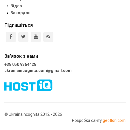
Відео
Закордон
Підпишіться
Зв'язок з нами
+38 050 9364428
ukrainaincognita.com@gmail.com
© UkrainaIncognita 2012 - 2026
Розробка сайту
geotlon.com