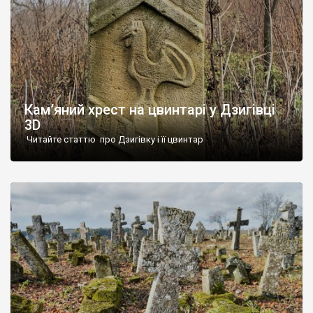
Кам’яний хрест на цвинтарі у Дзигівці
3D
Читайте статтю про Дзигівку і її цвинтар