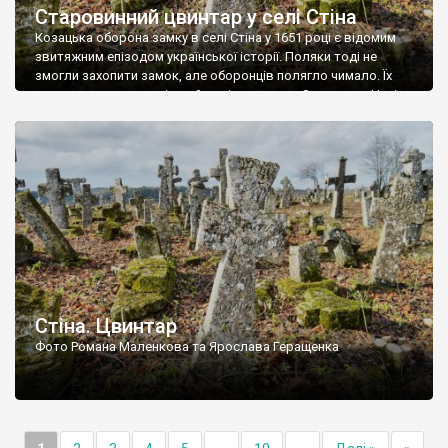
Старовинний цвинтар у селі Стіна
Козацька оборона замку в селі Стіна у 1651 році є відомим
звитяжним епізодом української історії. Поляки тоді не
змогли захопити замок, але оборонців полягло чимало. Їх
поховали на цвинтарі, який тоді називався Замковим. Нині на
місці замку церква із кам’яною огорожею, а цвинтар є. На
ньому чимало хрестів 19 століття, є такі, де епітафії стер […]
Стіна. Цвинтар
Фото Романа Маленкова та Ярослава Геращенка