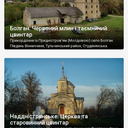
Болган. Червоний млин і таємничий
цвинтар
Прикордонне із Придністров’ям (Молдовою) село Болган.
Південь Вінниччини, Тульчинський район, Студенянська
громада. У селі мешкає близько тисячі осіб. Спочатку ми
дізналися, що у Болгані є величезний захаращений
старовинний цвинтар із кам’яними хрестами. Всі епітафії, які
збереглися, написані кирилицею, церковнослов’янською
мовою. За всіма традиційними ознаками – цвинтар
український. Хрести датуються 19 століттям. У 1924-1940
роках Болган […]
Наддністрянське. Церква та
старовинний цвинтар