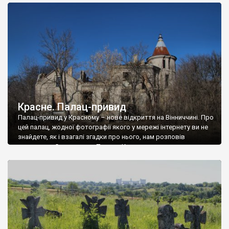
доглянутий, а в іншій суцільна руїна. Руїни палацу Тишкевичів у
Андрушівці, на Вінниччині. Такий стан […]
Красне. Палац-привид
Палац-привид у Красному – нове відкриття на Вінниччині. Про
цей палац, жодної фотографії якого у мережі інтернету ви не
знайдете, як і взагалі згадки про нього, нам розповів
мешканець Самгородка. Палац у Красному вразив не лише
станом руїни і чагарями, які його оточують, але і величчю
навіть у руїні. Можна уявно рекоструювати головний вхід із
[…]