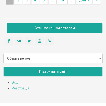
1
2
3
4
5
...
10
...
Далі »
»
Станьте нашим автором
Підтримати сайт
Вхід
Реєстрація