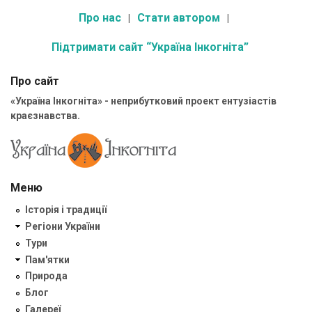
Про нас
Стати автором
Підтримати сайт “Україна Інкогніта”
Про сайт
«Україна Інкогніта» - неприбутковий проект ентузіастів
краєзнавства.
Меню
Історія і традиції
Регіони України
Тури
Пам'ятки
Природа
Блог
Галереї