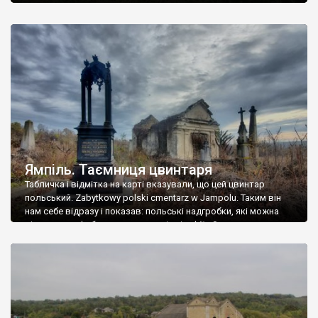
Ямпіль. Таємниця цвинтаря
Табличка і відмітка на карті вказували, що цей цвинтар
польський. Zabytkowy polski cmentarz w Jampolu. Таким він
нам себе відразу і показав: польські надгробки, які можна
віднести до фабричних, польські епітафії… Загалом цвинтар
виявився величезним – порахували площу у GoogleMaps –
виявилося більше семи гектарів. Перше враження про
абсолютну звичайність польського цвинтаря виявилося
оманливим – […]