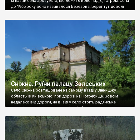
Із назви села зрозуміло, що лежить воно над Дністром. Хоча
до 1965 року воно називалося Березова. Берег тут доволі
високий і крутий, як і майже всюди на Поділлі, але є кілька
грунтових доріг, які збігають аж до самої води – цим
Наддністрянське відрізняється від більшості навколишніх
сіл. У селі є мурована Михайлівська церква. Точної дати […]
Сніжна. Руїни палацу Залеських
Село Сніжна розташоване на самому в’їзді у Вінницьку
область із Київською, при дорозі на Погребище. Зовсім
недалеко від дороги, на в’їзді у село стоїть радянське
рельєфне пано, яке показує жінку і яблуню, а трохи далі, десь
серед дерев, заховалися руїни палацу Залеських. З дороги їх
не видно, але видно дві стареньких колії у траві – […]