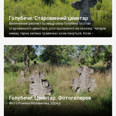
Голубече. Старовинний цвинтар
Величезний респект громаді села Голубече за стан
старовинного цвинтаря, розташованого на околиці. Чагарів
немає, гарна зелена травичка і кози пасуться. Кози –
найкращий регулятор шкідливої, для старих кладовищ,
рослинності. Навесні, коли паростки дерев вкриваються
бруньками, кози ті бруньки обгризають, бо то улюблений
делікатес. На цвинтарі у Голубечому ціла колекція
різноманітних форм хрестів. Село відносно невелике, […]
Голубече. Цвинтар. Фотогалерея
Фото Романа Маленкова, 2024 р.