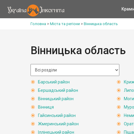
Крам
Головна
>
Міста та регіони
>
Вінницька область
Вінницька область
Барський район
Криж
Бершадський район
Липо
Вінницький район
Моги
Вінниця
Муро
Гайсинський район
Неми
Жмеринський район
Орат
Іллінецький район
Піща