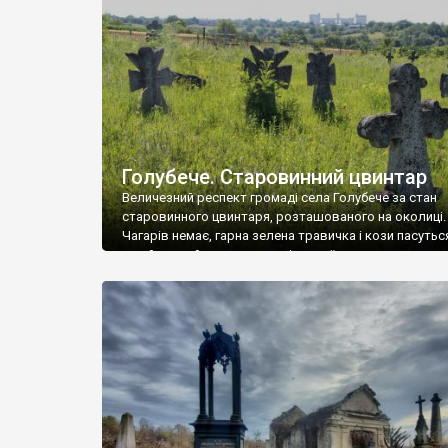
у Андрушівці, на Вінниччині. Такий стан […]
Голубече. Старовинний цвинтар
Величезний респект громаді села Голубече за стан
старовинного цвинтаря, розташованого на околиці.
Чагарів немає, гарна зелена травичка і кози пасутьс
– найкращий регулятор шкідливої, для старих клад
рослинності. Навесні, коли паростки дерев вкрива
бруньками, кози ті бруньки обгризають, бо то улюбл
делікатес. На цвинтарі у Голубечому ціла колекція
різноманітних форм хрестів. Село відносно невелике,