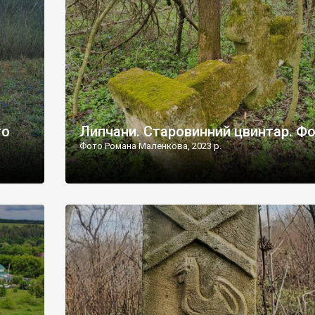
дороги їх не видно, але видно дві стареньких колії у т
лишніх
[…]
ати […]
то
Липчани. Старовинний цвинтар. Ф
Фото Романа Маленкова, 2023 р.