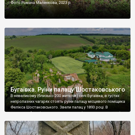
Фото Романа Маленкова, 2023 р.
Бугаївка. Руїни палацу Шостаковського
В невеликому (близько 200 жителів) селі Бугаївка, в густих
непролазних чагарях стоять руїни палацу місцевого поміщика
Фелікса Шостаковського. Звели палац у 1893 році. В
радянський період у ньому спочатку містилася школа, потім
клуб, ще пізніше – гуртожиток. У 60-х роках минулого
століття тут розмістили туберкульозну лікарню. Коли із
палацу виїхала лікарня – ми точно не […]