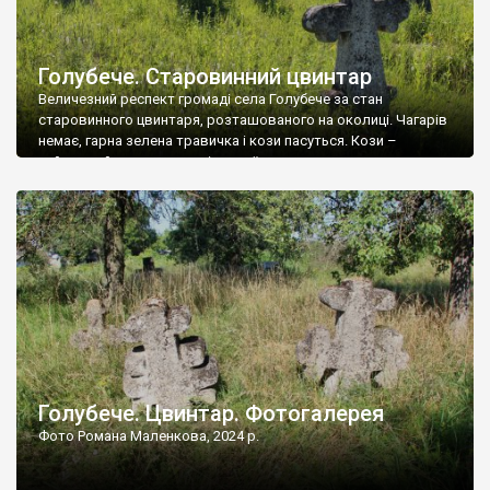
Голубече. Старовинний цвинтар
Величезний респект громаді села Голубече за стан
старовинного цвинтаря, розташованого на околиці. Чагарів
немає, гарна зелена травичка і кози пасуться. Кози –
найкращий регулятор шкідливої, для старих кладовищ,
рослинності. Навесні, коли паростки дерев вкриваються
бруньками, кози ті бруньки обгризають, бо то улюблений
делікатес. На цвинтарі у Голубечому ціла колекція
різноманітних форм хрестів. Село відносно невелике, […]
Голубече. Цвинтар. Фотогалерея
Фото Романа Маленкова, 2024 р.