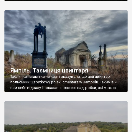
Ямпіль. Таємниця цвинтаря
Табличка і відмітка на карті вказували, що цей цвинтар
польський. Zabytkowy polski cmentarz w Jampolu. Таким він
нам себе відразу і показав: польські надгробки, які можна
віднести до фабричних, польські епітафії… Загалом цвинтар
виявився величезним – порахували площу у GoogleMaps –
виявилося більше семи гектарів. Перше враження про
абсолютну звичайність польського цвинтаря виявилося
оманливим – […]