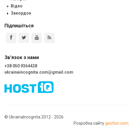
Відео
Закордон
Підпишіться
Зв'язок з нами
+38 050 9364428
ukrainaincognita.com@gmail.com
© UkrainaIncognita 2012 - 2026
Розробка сайту
geotlon.com