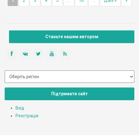
1
2
3
4
5
...
10
...
Далі »
»
Станьте нашим автором
Підтримати сайт
Вхід
Реєстрація