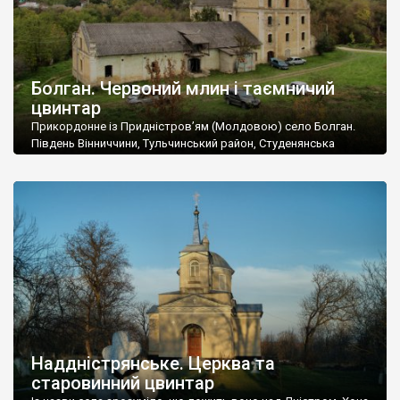
Болган. Червоний млин і таємничий
цвинтар
Прикордонне із Придністров’ям (Молдовою) село Болган.
Південь Вінниччини, Тульчинський район, Студенянська
громада. У селі мешкає близько тисячі осіб. Спочатку ми
дізналися, що у Болгані є величезний захаращений
старовинний цвинтар із кам’яними хрестами. Всі епітафії, які
збереглися, написані кирилицею, церковнослов’янською
мовою. За всіма традиційними ознаками – цвинтар
український. Хрести датуються 19 століттям. У 1924-1940
роках Болган […]
Наддністрянське. Церква та
старовинний цвинтар