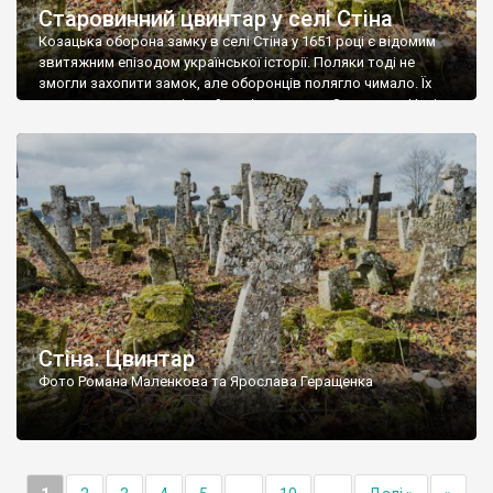
Старовинний цвинтар у селі Стіна
Козацька оборона замку в селі Стіна у 1651 році є відомим
звитяжним епізодом української історії. Поляки тоді не
змогли захопити замок, але оборонців полягло чимало. Їх
поховали на цвинтарі, який тоді називався Замковим. Нині на
місці замку церква із кам’яною огорожею, а цвинтар є. На
ньому чимало хрестів 19 століття, є такі, де епітафії стер […]
Стіна. Цвинтар
Фото Романа Маленкова та Ярослава Геращенка