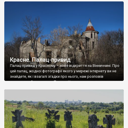
доглянутий, а в іншій суцільна руїна. Руїни палацу Тишкевичів у
Андрушівці, на Вінниччині. Такий стан […]
Красне. Палац-привид
Палац-привид у Красному – нове відкриття на Вінниччині. Про
цей палац, жодної фотографії якого у мережі інтернету ви не
знайдете, як і взагалі згадки про нього, нам розповів
мешканець Самгородка. Палац у Красному вразив не лише
станом руїни і чагарями, які його оточують, але і величчю
навіть у руїні. Можна уявно рекоструювати головний вхід із
[…]