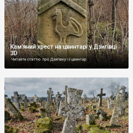
Кам’яний хрест на цвинтарі у Дзигівці
3D
Читайте статтю про Дзигівку і її цвинтар