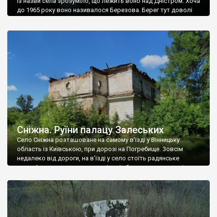
Із назви села зрозуміло, що лежить воно над Дністром. Хоча
до 1965 року воно називалося Березова. Берег тут доволі
високий і крутий, як і майже всюди на Поділлі, але є кілька
грунтових доріг, які збігають аж до самої води – цим
Наддністрянське відрізняється від більшості навколишніх
сіл. У селі є мурована Михайлівська церква. Точної дати […]
Сніжна. Руїни палацу Залеських
Село Сніжна розташоване на самому в’їзді у Вінницьку
область із Київською, при дорозі на Погребище. Зовсім
недалеко від дороги, на в’їзді у село стоїть радянське
рельєфне пано, яке показує жінку і яблуню, а трохи далі, десь
серед дерев, заховалися руїни палацу Залеських. З дороги їх
не видно, але видно дві стареньких колії у траві – […]