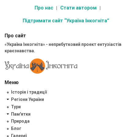
Про нас
Стати автором
Підтримати сайт “Україна Інкогніта”
Про сайт
«Україна Інкогніта» - неприбутковий проект ентузіастів
краєзнавства.
Меню
Історія і традиції
Регіони України
Тури
Пам'ятки
Природа
Блог
Галереї