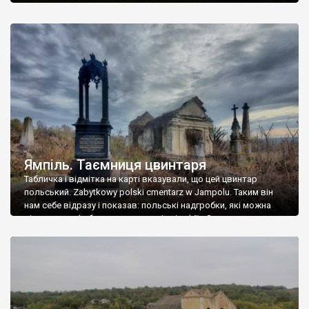
Ямпіль. Таємниця цвинтаря
Табличка і відмітка на карті вказували, що цей цвинтар
польський. Zabytkowy polski cmentarz w Jampolu. Таким він
нам себе відразу і показав: польські надгробки, які можна
віднести до фабричних, польські епітафії… Загалом цвинтар
виявився величезним – порахували площу у GoogleMaps –
виявилося більше семи гектарів. Перше враження про
абсолютну звичайність польського цвинтаря виявилося
оманливим – […]