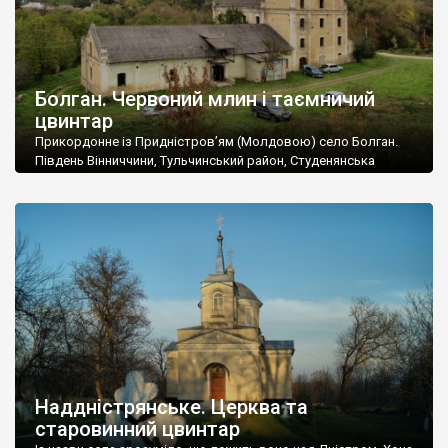
Болган. Червоний млин і таємничий
цвинтар
Прикордонне із Придністров’ям (Молдовою) село Болган.
Південь Вінниччини, Тульчинський район, Студенянська
громада. У селі мешкає близько тисячі осіб. Спочатку ми
дізналися, що у Болгані є величезний захаращений
старовинний цвинтар із кам’яними хрестами. Всі епітафії, які
збереглися, написані кирилицею, церковнослов’янською
мовою. За всіма традиційними ознаками – цвинтар
український. Хрести датуються 19 століттям. У 1924-1940
роках Болган […]
Наддністрянське. Церква та
старовинний цвинтар