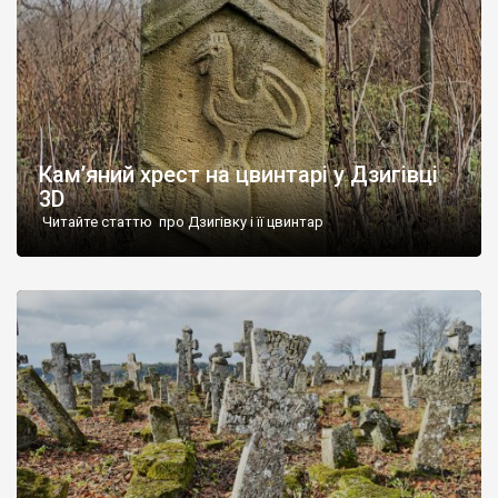
Кам’яний хрест на цвинтарі у Дзигівці
3D
Читайте статтю про Дзигівку і її цвинтар