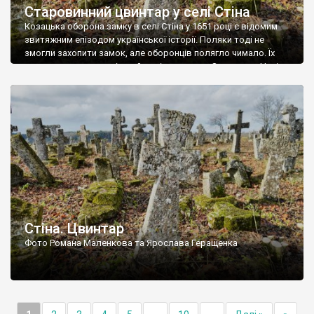
Старовинний цвинтар у селі Стіна
Козацька оборона замку в селі Стіна у 1651 році є відомим
звитяжним епізодом української історії. Поляки тоді не
змогли захопити замок, але оборонців полягло чимало. Їх
поховали на цвинтарі, який тоді називався Замковим. Нині на
місці замку церква із кам’яною огорожею, а цвинтар є. На
ньому чимало хрестів 19 століття, є такі, де епітафії стер […]
Стіна. Цвинтар
Фото Романа Маленкова та Ярослава Геращенка