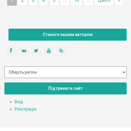
1
2
3
4
5
...
10
...
Далі »
»
Станьте нашим автором
Підтримати сайт
Вхід
Реєстрація