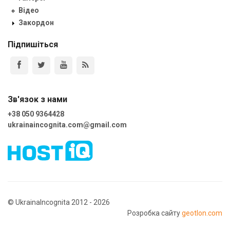
Відео
Закордон
Підпишіться
Зв'язок з нами
+38 050 9364428
ukrainaincognita.com@gmail.com
© UkrainaIncognita 2012 - 2026
Розробка сайту
geotlon.com