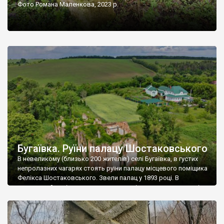
Фото Романа Маленкова, 2023 р.
Бугаївка. Руїни палацу Шостаковського
В невеликому (близько 200 жителів) селі Бугаївка, в густих
непролазних чагарях стоять руїни палацу місцевого поміщика
Фелікса Шостаковського. Звели палац у 1893 році. В
радянський період у ньому спочатку містилася школа, потім
клуб, ще пізніше – гуртожиток. У 60-х роках минулого
століття тут розмістили туберкульозну лікарню. Коли із
палацу виїхала лікарня – ми точно не […]