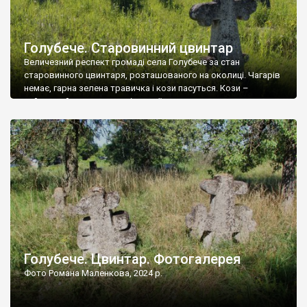
Голубече. Старовинний цвинтар
Величезний респект громаді села Голубече за стан
старовинного цвинтаря, розташованого на околиці. Чагарів
немає, гарна зелена травичка і кози пасуться. Кози –
найкращий регулятор шкідливої, для старих кладовищ,
рослинності. Навесні, коли паростки дерев вкриваються
бруньками, кози ті бруньки обгризають, бо то улюблений
делікатес. На цвинтарі у Голубечому ціла колекція
різноманітних форм хрестів. Село відносно невелике, […]
Голубече. Цвинтар. Фотогалерея
Фото Романа Маленкова, 2024 р.