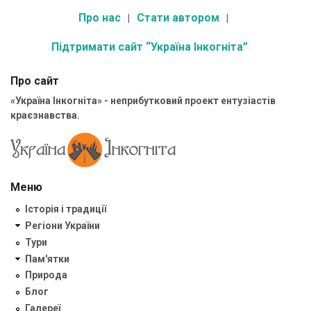
Про нас
Стати автором
Підтримати сайт “Україна Інкогніта”
Про сайт
«Україна Інкогніта» - неприбутковий проект ентузіастів
краєзнавства.
Меню
Історія і традиції
Регіони України
Тури
Пам'ятки
Природа
Блог
Галереї