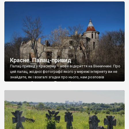
доглянутий, а в іншій суцільна руїна. Руїни палацу Тишкевичів у
Андрушівці, на Вінниччині. Такий стан […]
Красне. Палац-привид
Палац-привид у Красному – нове відкриття на Вінниччині. Про
цей палац, жодної фотографії якого у мережі інтернету ви не
знайдете, як і взагалі згадки про нього, нам розповів
мешканець Самгородка. Палац у Красному вразив не лише
станом руїни і чагарями, які його оточують, але і величчю
навіть у руїні. Можна уявно рекоструювати головний вхід із
[…]