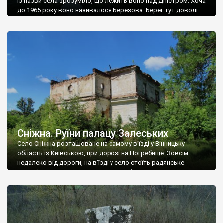
Із назви села зрозуміло, що лежить воно над Дністром. Хоча
до 1965 року воно називалося Березова. Берег тут доволі
високий і крутий, як і майже всюди на Поділлі, але є кілька
грунтових доріг, які збігають аж до самої води – цим
Наддністрянське відрізняється від більшості навколишніх
сіл. У селі є мурована Михайлівська церква. Точної дати […]
Сніжна. Руїни палацу Залеських
Село Сніжна розташоване на самому в’їзді у Вінницьку
область із Київською, при дорозі на Погребище. Зовсім
недалеко від дороги, на в’їзді у село стоїть радянське
рельєфне пано, яке показує жінку і яблуню, а трохи далі, десь
серед дерев, заховалися руїни палацу Залеських. З дороги їх
не видно, але видно дві стареньких колії у траві – […]