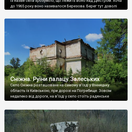
Із назви села зрозуміло, що лежить воно над Дністром. Хоча
до 1965 року воно називалося Березова. Берег тут доволі
високий і крутий, як і майже всюди на Поділлі, але є кілька
грунтових доріг, які збігають аж до самої води – цим
Наддністрянське відрізняється від більшості навколишніх
сіл. У селі є мурована Михайлівська церква. Точної дати […]
Сніжна. Руїни палацу Залеських
Село Сніжна розташоване на самому в’їзді у Вінницьку
область із Київською, при дорозі на Погребище. Зовсім
недалеко від дороги, на в’їзді у село стоїть радянське
рельєфне пано, яке показує жінку і яблуню, а трохи далі, десь
серед дерев, заховалися руїни палацу Залеських. З дороги їх
не видно, але видно дві стареньких колії у траві – […]