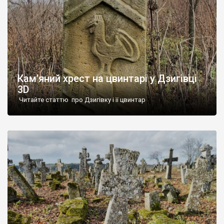
Кам’яний хрест на цвинтарі у Дзигівці
3D
Читайте статтю про Дзигівку і її цвинтар