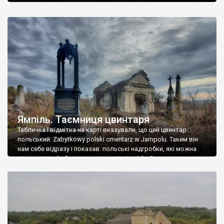
Ямпіль. Таємниця цвинтаря
Табличка і відмітка на карті вказували, що цей цвинтар
польський. Zabytkowy polski cmentarz w Jampolu. Таким він
нам себе відразу і показав: польські надгробки, які можна
віднести до фабричних, польські епітафії… Загалом цвинтар
виявився величезним – порахували площу у GoogleMaps –
виявилося більше семи гектарів. Перше враження про
абсолютну звичайність польського цвинтаря виявилося
оманливим – […]