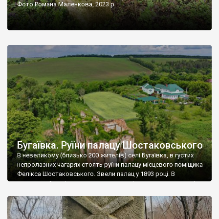
Фото Романа Маленкова, 2023 р.
Бугаївка. Руїни палацу Шостаковського
В невеликому (близько 200 жителів) селі Бугаївка, в густих
непролазних чагарях стоять руїни палацу місцевого поміщика
Фелікса Шостаковського. Звели палац у 1893 році. В
радянський період у ньому спочатку містилася школа, потім
клуб, ще пізніше – гуртожиток. У 60-х роках минулого
століття тут розмістили туберкульозну лікарню. Коли із
палацу виїхала лікарня – ми точно не […]