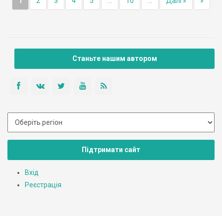
1
2
3
4
5
...
10
...
Далі »
»
Станьте нашим автором
Підтримати сайт
Вхід
Реєстрація