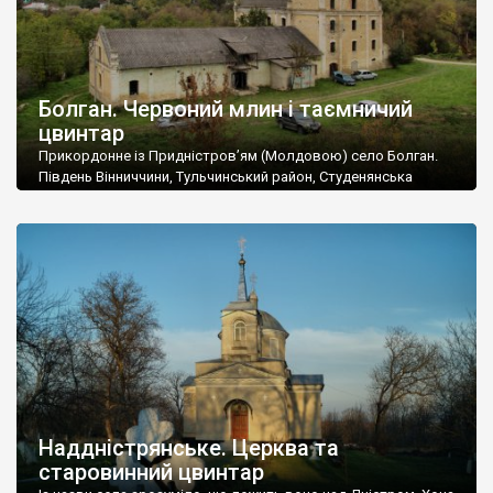
Болган. Червоний млин і таємничий
цвинтар
Прикордонне із Придністров’ям (Молдовою) село Болган.
Південь Вінниччини, Тульчинський район, Студенянська
громада. У селі мешкає близько тисячі осіб. Спочатку ми
дізналися, що у Болгані є величезний захаращений
старовинний цвинтар із кам’яними хрестами. Всі епітафії, які
збереглися, написані кирилицею, церковнослов’янською
мовою. За всіма традиційними ознаками – цвинтар
український. Хрести датуються 19 століттям. У 1924-1940
роках Болган […]
Наддністрянське. Церква та
старовинний цвинтар