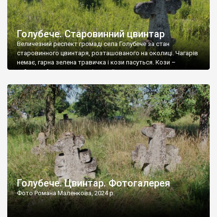
Голубече. Старовинний цвинтар
Величезний респект громаді села Голубече за стан
старовинного цвинтаря, розташованого на околиці. Чагарів
немає, гарна зелена травичка і кози пасуться. Кози –
найкращий регулятор шкідливої, для старих кладовищ,
рослинності. Навесні, коли паростки дерев вкриваються
бруньками, кози ті бруньки обгризають, бо то улюблений
делікатес. На цвинтарі у Голубечому ціла колекція
різноманітних форм хрестів. Село відносно невелике, […]
Голубече. Цвинтар. Фотогалерея
Фото Романа Маленкова, 2024 р.