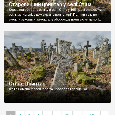
Старовинний цвинтар у селі Стіна
Козацька оборона замку в селі Стіна у 1651 році є відомим
звитяжним епізодом української історії. Поляки тоді не
змогли захопити замок, але оборонців полягло чимало. Їх
поховали на цвинтарі, який тоді називався Замковим. Нині на
місці замку церква із кам’яною огорожею, а цвинтар є. На
ньому чимало хрестів 19 століття, є такі, де епітафії стер […]
Стіна. Цвинтар
Фото Романа Маленкова та Ярослава Геращенка