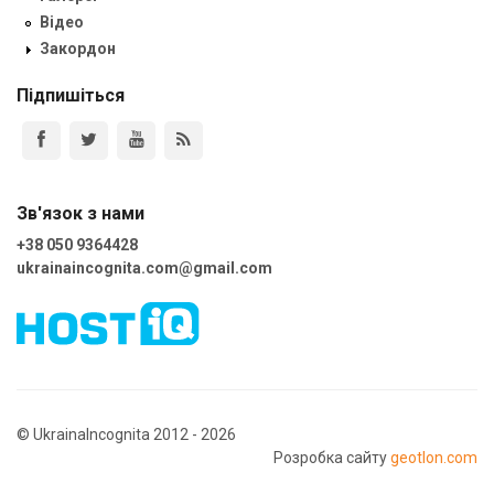
Відео
Закордон
Підпишіться
Зв'язок з нами
+38 050 9364428
ukrainaincognita.com@gmail.com
© UkrainaIncognita 2012 - 2026
Розробка сайту
geotlon.com