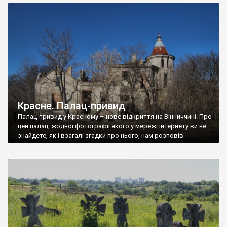
доглянутий, а в іншій суцільна руїна. Руїни палацу Тишкевичів у
Андрушівці, на Вінниччині. Такий стан […]
Красне. Палац-привид
Палац-привид у Красному – нове відкриття на Вінниччині. Про
цей палац, жодної фотографії якого у мережі інтернету ви не
знайдете, як і взагалі згадки про нього, нам розповів
мешканець Самгородка. Палац у Красному вразив не лише
станом руїни і чагарями, які його оточують, але і величчю
навіть у руїні. Можна уявно рекоструювати головний вхід із
[…]