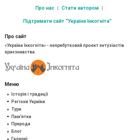
Про нас
Стати автором
Підтримати сайт “Україна Інкогніта”
Про сайт
«Україна Інкогніта» - неприбутковий проект ентузіастів
краєзнавства.
Меню
Історія і традиції
Регіони України
Тури
Пам'ятки
Природа
Блог
Галереї