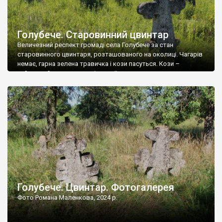
Голубече. Старовинний цвинтар
Величезний респект громаді села Голубече за стан
старовинного цвинтаря, розташованого на околиці. Чагарів
немає, гарна зелена травичка і кози пасуться. Кози –
найкращий регулятор шкідливої, для старих кладовищ,
рослинності. Навесні, коли паростки дерев вкриваються
бруньками, кози ті бруньки обгризають, бо то улюблений
делікатес. На цвинтарі у Голубечому ціла колекція
різноманітних форм хрестів. Село відносно невелике, […]
Голубече. Цвинтар. Фотогалерея
Фото Романа Маленкова, 2024 р.