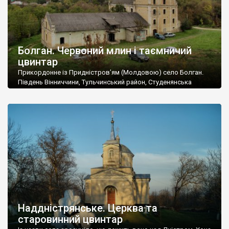
Болган. Червоний млин і таємничий
цвинтар
Прикордонне із Придністров’ям (Молдовою) село Болган.
Південь Вінниччини, Тульчинський район, Студенянська
громада. У селі мешкає близько тисячі осіб. Спочатку ми
дізналися, що у Болгані є величезний захаращений
старовинний цвинтар із кам’яними хрестами. Всі епітафії, які
збереглися, написані кирилицею, церковнослов’янською
мовою. За всіма традиційними ознаками – цвинтар
український. Хрести датуються 19 століттям. У 1924-1940
роках Болган […]
Наддністрянське. Церква та
старовинний цвинтар