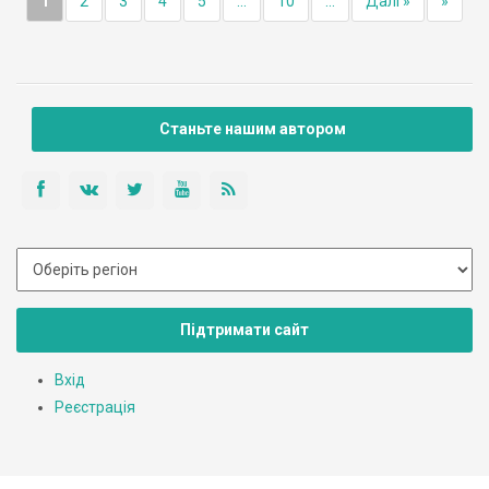
1
2
3
4
5
...
10
...
Далі »
»
Станьте нашим автором
Підтримати сайт
Вхід
Реєстрація