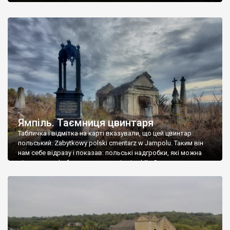
Ямпіль. Таємниця цвинтаря
Табличка і відмітка на карті вказували, що цей цвинтар
польський. Zabytkowy polski cmentarz w Jampolu. Таким він
нам себе відразу і показав: польські надгробки, які можна
віднести до фабричних, польські епітафії… Загалом цвинтар
виявився величезним – порахували площу у GoogleMaps –
виявилося більше семи гектарів. Перше враження про
абсолютну звичайність польського цвинтаря виявилося
оманливим – […]