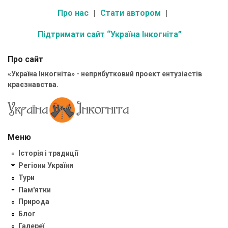
Про нас
Стати автором
Підтримати сайт “Україна Інкогніта”
Про сайт
«Україна Інкогніта» - неприбутковий проект ентузіастів
краєзнавства.
Меню
Історія і традиції
Регіони України
Тури
Пам'ятки
Природа
Блог
Галереї