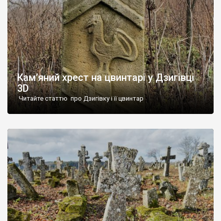
Кам’яний хрест на цвинтарі у Дзигівці
3D
Читайте статтю про Дзигівку і її цвинтар