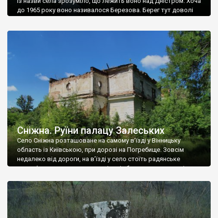
Із назви села зрозуміло, що лежить воно над Дністром. Хоча
до 1965 року воно називалося Березова. Берег тут доволі
високий і крутий, як і майже всюди на Поділлі, але є кілька
грунтових доріг, які збігають аж до самої води – цим
Наддністрянське відрізняється від більшості навколишніх
сіл. У селі є мурована Михайлівська церква. Точної дати […]
Сніжна. Руїни палацу Залеських
Село Сніжна розташоване на самому в’їзді у Вінницьку
область із Київською, при дорозі на Погребище. Зовсім
недалеко від дороги, на в’їзді у село стоїть радянське
рельєфне пано, яке показує жінку і яблуню, а трохи далі, десь
серед дерев, заховалися руїни палацу Залеських. З дороги їх
не видно, але видно дві стареньких колії у траві – […]