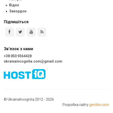
Відео
Закордон
Підпишіться
Зв'язок з нами
+38 050 9364428
ukrainaincognita.com@gmail.com
© UkrainaIncognita 2012 - 2026
Розробка сайту
geotlon.com