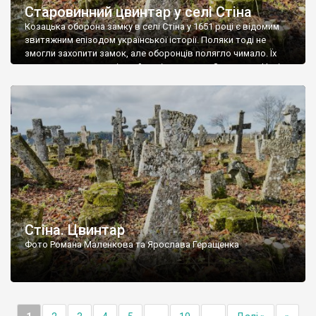
Старовинний цвинтар у селі Стіна
Козацька оборона замку в селі Стіна у 1651 році є відомим
звитяжним епізодом української історії. Поляки тоді не
змогли захопити замок, але оборонців полягло чимало. Їх
поховали на цвинтарі, який тоді називався Замковим. Нині на
місці замку церква із кам’яною огорожею, а цвинтар є. На
ньому чимало хрестів 19 століття, є такі, де епітафії стер […]
Стіна. Цвинтар
Фото Романа Маленкова та Ярослава Геращенка