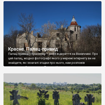
доглянутий, а в іншій суцільна руїна. Руїни палацу Тишкевичів у
Андрушівці, на Вінниччині. Такий стан […]
Красне. Палац-привид
Палац-привид у Красному – нове відкриття на Вінниччині. Про
цей палац, жодної фотографії якого у мережі інтернету ви не
знайдете, як і взагалі згадки про нього, нам розповів
мешканець Самгородка. Палац у Красному вразив не лише
станом руїни і чагарями, які його оточують, але і величчю
навіть у руїні. Можна уявно рекоструювати головний вхід із
[…]