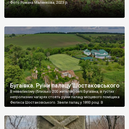
Фото Романа Маленкова, 2023 р.
Бугаївка. Руїни палацу Шостаковського
В невеликому (близько 200 жителів) селі Бугаївка, в густих
непролазних чагарях стоять руїни палацу місцевого поміщика
Фелікса Шостаковського. Звели палац у 1893 році. В
радянський період у ньому спочатку містилася школа, потім
клуб, ще пізніше – гуртожиток. У 60-х роках минулого
століття тут розмістили туберкульозну лікарню. Коли із
палацу виїхала лікарня – ми точно не […]