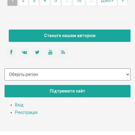
1
2
3
4
5
...
10
...
Далі »
»
Станьте нашим автором
Підтримати сайт
Вхід
Реєстрація