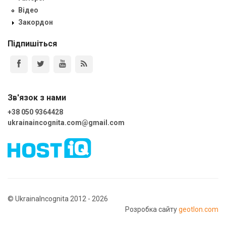
Відео
Закордон
Підпишіться
Зв'язок з нами
+38 050 9364428
ukrainaincognita.com@gmail.com
© UkrainaIncognita 2012 - 2026
Розробка сайту
geotlon.com