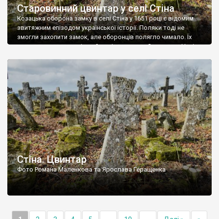
Старовинний цвинтар у селі Стіна
Козацька оборона замку в селі Стіна у 1651 році є відомим
звитяжним епізодом української історії. Поляки тоді не
змогли захопити замок, але оборонців полягло чимало. Їх
поховали на цвинтарі, який тоді називався Замковим. Нині на
місці замку церква із кам’яною огорожею, а цвинтар є. На
ньому чимало хрестів 19 століття, є такі, де епітафії стер […]
Стіна. Цвинтар
Фото Романа Маленкова та Ярослава Геращенка