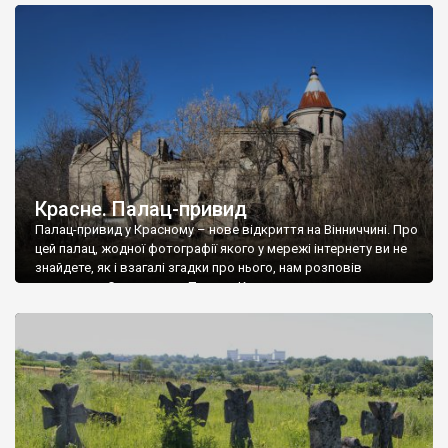
доглянутий, а в іншій суцільна руїна. Руїни палацу Тишкевичів у
Андрушівці, на Вінниччині. Такий стан […]
Красне. Палац-привид
Палац-привид у Красному – нове відкриття на Вінниччині. Про
цей палац, жодної фотографії якого у мережі інтернету ви не
знайдете, як і взагалі згадки про нього, нам розповів
мешканець Самгородка. Палац у Красному вразив не лише
станом руїни і чагарями, які його оточують, але і величчю
навіть у руїні. Можна уявно рекоструювати головний вхід із
[…]