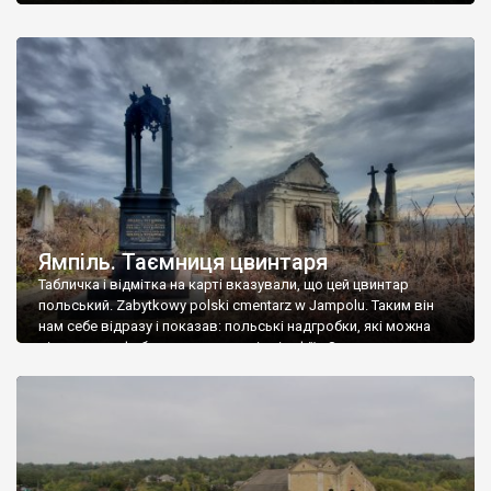
Ямпіль. Таємниця цвинтаря
Табличка і відмітка на карті вказували, що цей цвинтар
польський. Zabytkowy polski cmentarz w Jampolu. Таким він
нам себе відразу і показав: польські надгробки, які можна
віднести до фабричних, польські епітафії… Загалом цвинтар
виявився величезним – порахували площу у GoogleMaps –
виявилося більше семи гектарів. Перше враження про
абсолютну звичайність польського цвинтаря виявилося
оманливим – […]