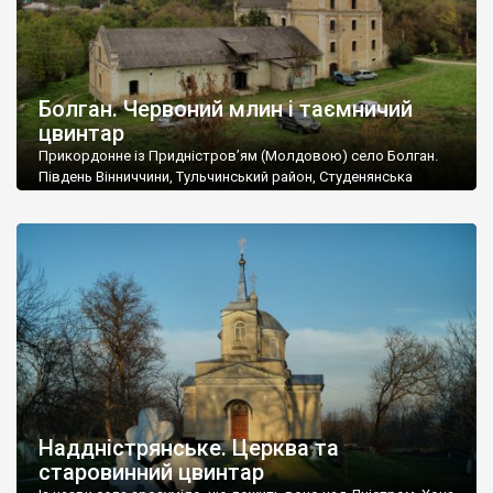
Болган. Червоний млин і таємничий
цвинтар
Прикордонне із Придністров’ям (Молдовою) село Болган.
Південь Вінниччини, Тульчинський район, Студенянська
громада. У селі мешкає близько тисячі осіб. Спочатку ми
дізналися, що у Болгані є величезний захаращений
старовинний цвинтар із кам’яними хрестами. Всі епітафії, які
збереглися, написані кирилицею, церковнослов’янською
мовою. За всіма традиційними ознаками – цвинтар
український. Хрести датуються 19 століттям. У 1924-1940
роках Болган […]
Наддністрянське. Церква та
старовинний цвинтар