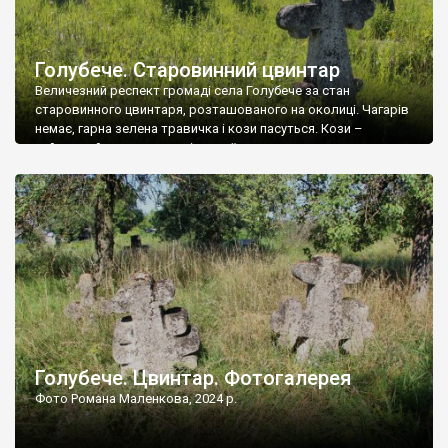
Голубече. Старовинний цвинтар
Величезний респект громаді села Голубече за стан
старовинного цвинтаря, розташованого на околиці. Чагарів
немає, гарна зелена травичка і кози пасуться. Кози –
найкращий регулятор шкідливої, для старих кладовищ,
рослинності. Навесні, коли паростки дерев вкриваються
бруньками, кози ті бруньки обгризають, бо то улюблений
делікатес. На цвинтарі у Голубечому ціла колекція
різноманітних форм хрестів. Село відносно невелике, […]
Голубече. Цвинтар. Фотогалерея
Фото Романа Маленкова, 2024 р.