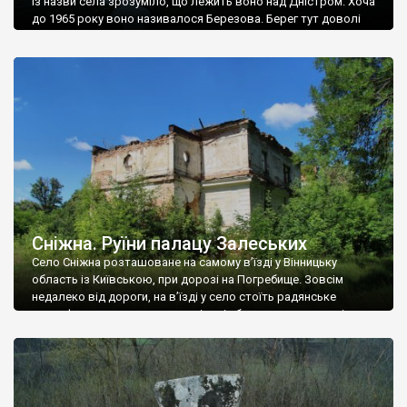
Із назви села зрозуміло, що лежить воно над Дністром. Хоча
до 1965 року воно називалося Березова. Берег тут доволі
високий і крутий, як і майже всюди на Поділлі, але є кілька
грунтових доріг, які збігають аж до самої води – цим
Наддністрянське відрізняється від більшості навколишніх
сіл. У селі є мурована Михайлівська церква. Точної дати […]
Сніжна. Руїни палацу Залеських
Село Сніжна розташоване на самому в’їзді у Вінницьку
область із Київською, при дорозі на Погребище. Зовсім
недалеко від дороги, на в’їзді у село стоїть радянське
рельєфне пано, яке показує жінку і яблуню, а трохи далі, десь
серед дерев, заховалися руїни палацу Залеських. З дороги їх
не видно, але видно дві стареньких колії у траві – […]