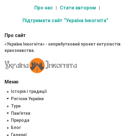
Про нас
Стати автором
Підтримати сайт “Україна Інкогніта”
Про сайт
«Україна Інкогніта» - неприбутковий проект ентузіастів
краєзнавства.
Меню
Історія і традиції
Регіони України
Тури
Пам'ятки
Природа
Блог
Галереї