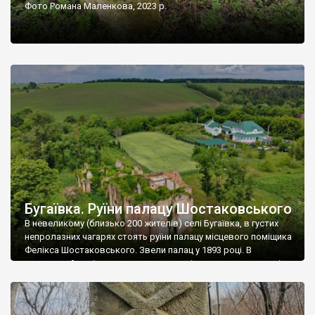
Фото Романа Маленкова, 2023 р.
Бугаївка. Руїни палацу Шостаковського
В невеликому (близько 200 жителів) селі Бугаївка, в густих
непролазних чагарях стоять руїни палацу місцевого поміщика
Фелікса Шостаковського. Звели палац у 1893 році. В
радянський період у ньому спочатку містилася школа, потім
клуб, ще пізніше – гуртожиток. У 60-х роках минулого
століття тут розмістили туберкульозну лікарню. Коли із
палацу виїхала лікарня – ми точно не […]