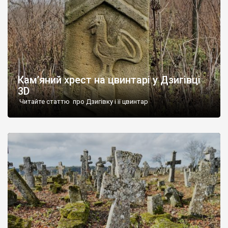
Кам’яний хрест на цвинтарі у Дзигівці
3D
Читайте статтю про Дзигівку і її цвинтар