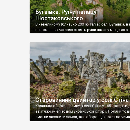
Бугаївка. Руїни палацу
Шостаковського
В невеликому (близько 200 жителів) селі Бугаївка, в 
непролазних чагарях стоять руїни палацу місцевого
поміщика Фелікса Шостаковського. Звели палац у 18
В радянський період у ньому спочатку містилася шк
потім клуб, ще пізніше – гуртожиток. У 60-х роках м
століття тут розмістили туберкульозну лікарню. Кол
палацу виїхала лікарня – ми точно не […]
Старовинний цвинтар у селі Стіна
Козацька оборона замку в селі Стіна у 1651 році є в
звитяжним епізодом української історії. Поляки тоді
змогли захопити замок, але оборонців полягло чимал
поховали на цвинтарі, який тоді називався Замковим
на місці замку церква із кам’яною огорожею, а цвинт