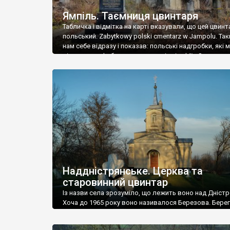
Ямпіль. Таємниця цвинтаря
Табличка і відмітка на карті вказували, що цей цвинт
польський. Zabytkowy polski cmentarz w Jampolu. Так
нам себе відразу і показав: польські надгробки, які
віднести до фабричних, польські епітафії… Загалом 
виявився величезним – порахували площу у Google
виявилося більше семи гектарів. Перше враження п
абсолютну звичайність польського цвинтаря вияви
оманливим – […]
Наддністрянське. Церква та
старовинний цвинтар
Із назви села зрозуміло, що лежить воно над Дністр
Хоча до 1965 року воно називалося Березова. Берег
доволі високий і крутий, як і майже всюди на Поділлі
кілька грунтових доріг, які збігають аж до самої вод