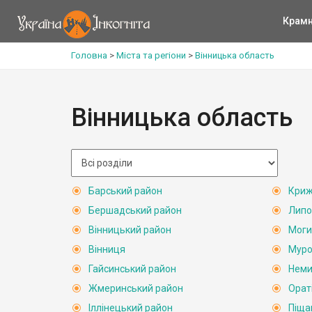
Крам
Головна
>
Міста та регіони
>
Вінницька область
Вінницька область
Барський район
Криж
Бершадський район
Липо
Вінницький район
Моги
Вінниця
Муро
Гайсинський район
Неми
Жмеринський район
Орат
Іллінецький район
Піща