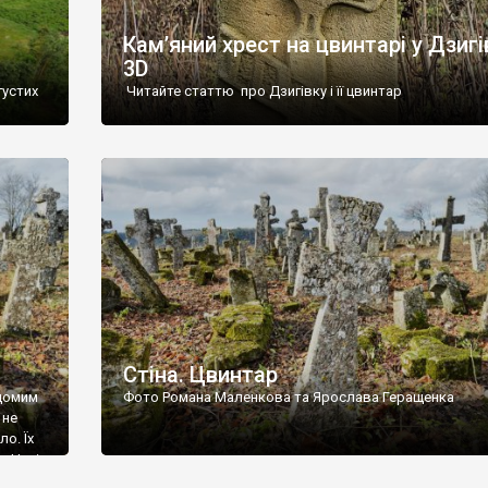
Кам’яний хрест на цвинтарі у Дзигі
3D
густих
Читайте статтю про Дзигівку і її цвинтар
93 році.
ола,
инулого
и із
Стіна. Цвинтар
ідомим
Фото Романа Маленкова та Ярослава Геращенка
 не
о. Їх
. Нині
ар є.