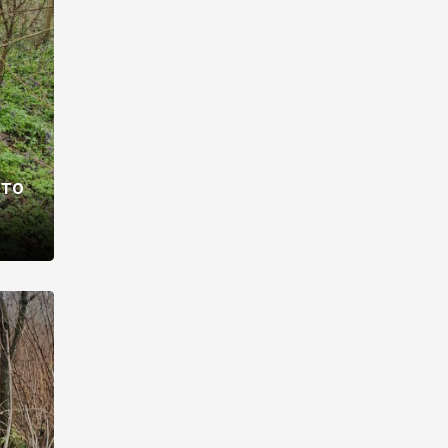
раві –
ото