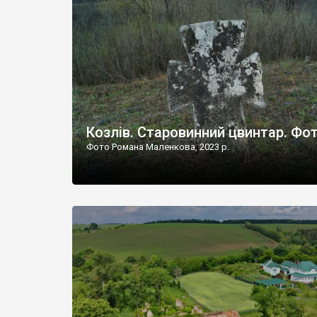
Наддністрянське відрізняється від більшості навко
сіл. У селі є мурована Михайлівська церква. Точної д
Козлів. Старовинний цвинтар. Фо
Фото Романа Маленкова, 2023 р.