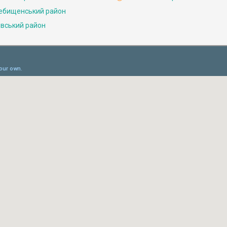
ебищенський район
івський район