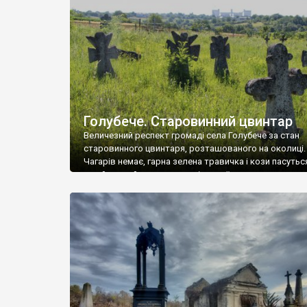
у Андрушівці, на Вінниччині. Такий стан […]
Голубече. Старовинний цвинтар
Величезний респект громаді села Голубече за стан
старовинного цвинтаря, розташованого на околиці.
Чагарів немає, гарна зелена травичка і кози пасутьс
– найкращий регулятор шкідливої, для старих клад
рослинності. Навесні, коли паростки дерев вкрива
бруньками, кози ті бруньки обгризають, бо то улюбл
делікатес. На цвинтарі у Голубечому ціла колекція
різноманітних форм хрестів. Село відносно невелике,