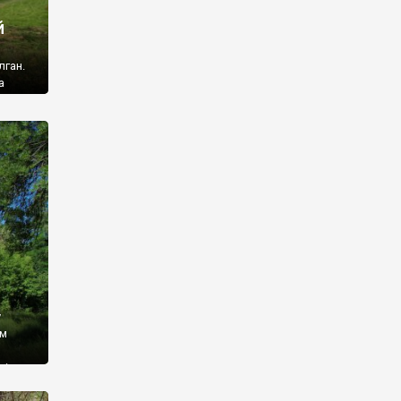
й
лган.
а
 ми
ї, які
кою
940
у
ім
і,
 З