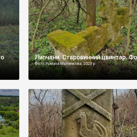
дороги їх не видно, але видно дві стареньких колії у т
лишніх
[…]
ати […]
то
Липчани. Старовинний цвинтар. Ф
Фото Романа Маленкова, 2023 р.