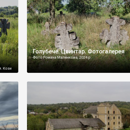
[…]
Голубече. Цвинтар. Фотогалерея
Фото Романа Маленкова, 2024 р.
я. Кози
овищ,
ються
ений
 […]