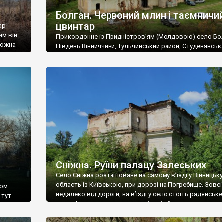
Болган. Червоний млин і таємничи
цвинтар
ар
им він
Прикордонне із Придністров’ям (Молдовою) село Бо
 можна
Південь Вінниччини, Тульчинський район, Студенянськ
цвинтар
громада. У селі мешкає близько тисячі осіб. Спочатку
Maps –
дізналися, що у Болгані є величезний захаращений
ро
старовинний цвинтар із кам’яними хрестами. Всі епітафі
лося
збереглися, написані кирилицею, церковнослов’янсь
мовою. За всіма традиційними ознаками – цвинтар
український. Хрести датуються 19 століттям. У 1924-1
роках Болган […]
Сніжна. Руїни палацу Залеських
Село Сніжна розташоване на самому в’їзді у Вінницьк
область із Київською, при дорозі на Погребище. Зовс
ом.
недалеко від дороги, на в’їзді у село стоїть радянське
 тут
рельєфне пано, яке показує жінку і яблуню, а трохи дал
, але є
десь серед дерев, заховалися руїни палацу Залеських.
и – цим