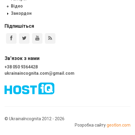
Відео
Закордон
Підпишіться
Зв'язок з нами
+38 050 9364428
ukrainaincognita.com@gmail.com
© UkrainaIncognita 2012 - 2026
Розробка сайту
geotlon.com