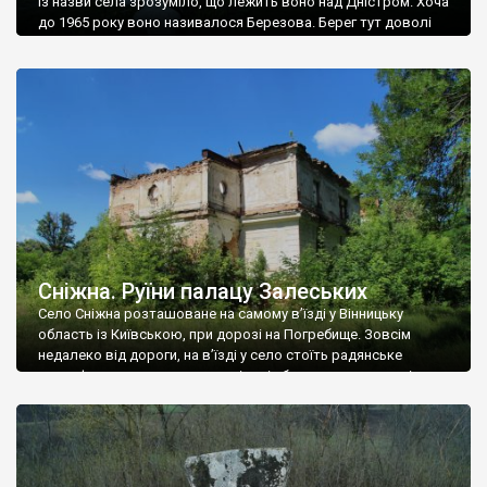
Із назви села зрозуміло, що лежить воно над Дністром. Хоча
до 1965 року воно називалося Березова. Берег тут доволі
високий і крутий, як і майже всюди на Поділлі, але є кілька
грунтових доріг, які збігають аж до самої води – цим
Наддністрянське відрізняється від більшості навколишніх
сіл. У селі є мурована Михайлівська церква. Точної дати […]
Сніжна. Руїни палацу Залеських
Село Сніжна розташоване на самому в’їзді у Вінницьку
область із Київською, при дорозі на Погребище. Зовсім
недалеко від дороги, на в’їзді у село стоїть радянське
рельєфне пано, яке показує жінку і яблуню, а трохи далі, десь
серед дерев, заховалися руїни палацу Залеських. З дороги їх
не видно, але видно дві стареньких колії у траві – […]