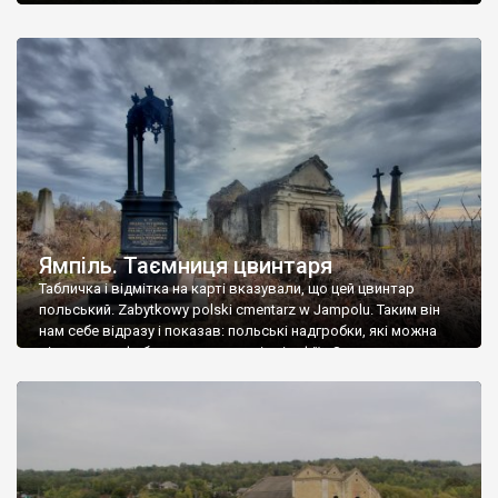
Ямпіль. Таємниця цвинтаря
Табличка і відмітка на карті вказували, що цей цвинтар
польський. Zabytkowy polski cmentarz w Jampolu. Таким він
нам себе відразу і показав: польські надгробки, які можна
віднести до фабричних, польські епітафії… Загалом цвинтар
виявився величезним – порахували площу у GoogleMaps –
виявилося більше семи гектарів. Перше враження про
абсолютну звичайність польського цвинтаря виявилося
оманливим – […]