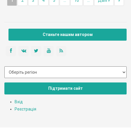
1
2
3
4
5
...
10
...
Далі »
»
Станьте нашим автором
Підтримати сайт
Вхід
Реєстрація