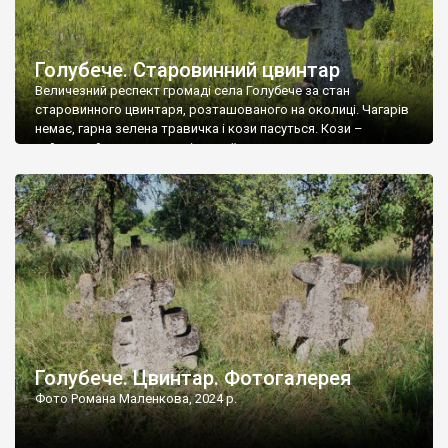
Голубече. Старовинний цвинтар
Величезний респект громаді села Голубече за стан
старовинного цвинтаря, розташованого на околиці. Чагарів
немає, гарна зелена травичка і кози пасуться. Кози –
найкращий регулятор шкідливої, для старих кладовищ,
рослинності. Навесні, коли паростки дерев вкриваються
бруньками, кози ті бруньки обгризають, бо то улюблений
делікатес. На цвинтарі у Голубечому ціла колекція
різноманітних форм хрестів. Село відносно невелике, […]
Голубече. Цвинтар. Фотогалерея
Фото Романа Маленкова, 2024 р.