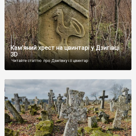
Кам’яний хрест на цвинтарі у Дзигівці
3D
Читайте статтю про Дзигівку і її цвинтар