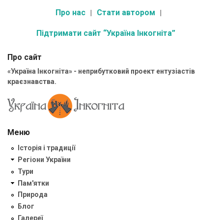
Про нас
Стати автором
Підтримати сайт “Україна Інкогніта”
Про сайт
«Україна Інкогніта» - неприбутковий проект ентузіастів
краєзнавства.
Меню
Історія і традиції
Регіони України
Тури
Пам'ятки
Природа
Блог
Галереї