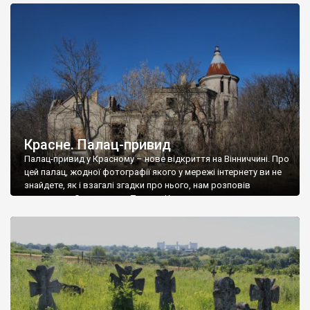
доглянутий, а в іншій суцільна руїна. Руїни палацу Тишкевичів у
Андрушівці, на Вінниччині. Такий стан […]
Красне. Палац-привид
Палац-привид у Красному – нове відкриття на Вінниччині. Про
цей палац, жодної фотографії якого у мережі інтернету ви не
знайдете, як і взагалі згадки про нього, нам розповів
мешканець Самгородка. Палац у Красному вразив не лише
станом руїни і чагарями, які його оточують, але і величчю
навіть у руїні. Можна уявно рекоструювати головний вхід із
[…]