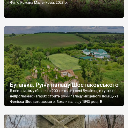
Фото Романа Маленкова, 2023 р.
Бугаївка. Руїни палацу Шостаковського
В невеликому (близько 200 жителів) селі Бугаївка, в густих
непролазних чагарях стоять руїни палацу місцевого поміщика
Фелікса Шостаковського. Звели палац у 1893 році. В
радянський період у ньому спочатку містилася школа, потім
клуб, ще пізніше – гуртожиток. У 60-х роках минулого
століття тут розмістили туберкульозну лікарню. Коли із
палацу виїхала лікарня – ми точно не […]