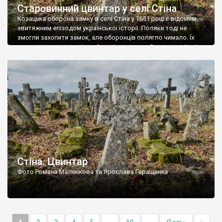
Старовинний цвинтар у селі Стіна
Козацька оборона замку в селі Стіна у 1651 році є відомим
звитяжним епізодом української історії. Поляки тоді не
змогли захопити замок, але оборонців полягло чимало. Їх
поховали на цвинтарі, який тоді називався Замковим. Нині на
місці замку церква із кам’яною огорожею, а цвинтар є. На
ньому чимало хрестів 19 століття, є такі, де епітафії стер […]
Стіна. Цвинтар
Фото Романа Маленкова та Ярослава Геращенка