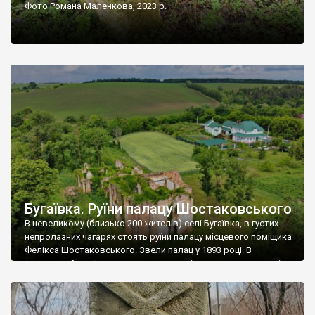
Фото Романа Маленкова, 2023 р.
Бугаївка. Руїни палацу Шостаковського
В невеликому (близько 200 жителів) селі Бугаївка, в густих
непролазних чагарях стоять руїни палацу місцевого поміщика
Фелікса Шостаковського. Звели палац у 1893 році. В
радянський період у ньому спочатку містилася школа, потім
клуб, ще пізніше – гуртожиток. У 60-х роках минулого
століття тут розмістили туберкульозну лікарню. Коли із
палацу виїхала лікарня – ми точно не […]