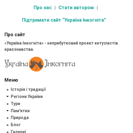
Про нас
Стати автором
Підтримати сайт “Україна Інкогніта”
Про сайт
«Україна Інкогніта» - неприбутковий проект ентузіастів
краєзнавства.
Меню
Історія і традиції
Регіони України
Тури
Пам'ятки
Природа
Блог
Галереї