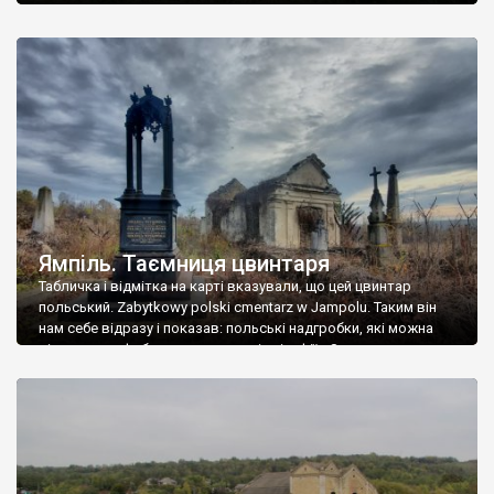
Ямпіль. Таємниця цвинтаря
Табличка і відмітка на карті вказували, що цей цвинтар
польський. Zabytkowy polski cmentarz w Jampolu. Таким він
нам себе відразу і показав: польські надгробки, які можна
віднести до фабричних, польські епітафії… Загалом цвинтар
виявився величезним – порахували площу у GoogleMaps –
виявилося більше семи гектарів. Перше враження про
абсолютну звичайність польського цвинтаря виявилося
оманливим – […]