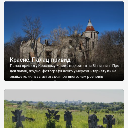
доглянутий, а в іншій суцільна руїна. Руїни палацу Тишкевичів у
Андрушівці, на Вінниччині. Такий стан […]
Красне. Палац-привид
Палац-привид у Красному – нове відкриття на Вінниччині. Про
цей палац, жодної фотографії якого у мережі інтернету ви не
знайдете, як і взагалі згадки про нього, нам розповів
мешканець Самгородка. Палац у Красному вразив не лише
станом руїни і чагарями, які його оточують, але і величчю
навіть у руїні. Можна уявно рекоструювати головний вхід із
[…]