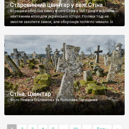
Старовинний цвинтар у селі Стіна
Козацька оборона замку в селі Стіна у 1651 році є відомим
звитяжним епізодом української історії. Поляки тоді не
змогли захопити замок, але оборонців полягло чимало. Їх
поховали на цвинтарі, який тоді називався Замковим. Нині на
місці замку церква із кам’яною огорожею, а цвинтар є. На
ньому чимало хрестів 19 століття, є такі, де епітафії стер […]
Стіна. Цвинтар
Фото Романа Маленкова та Ярослава Геращенка