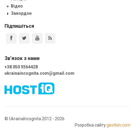
Відео
Закордон
Підпишіться
Зв'язок з нами
+38 050 9364428
ukrainaincognita.com@gmail.com
© UkrainaIncognita 2012 - 2026
Розробка сайту
geotlon.com