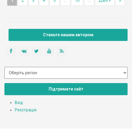
1
2
3
4
5
...
10
...
Далі »
»
Станьте нашим автором
Підтримати сайт
Вхід
Реєстрація