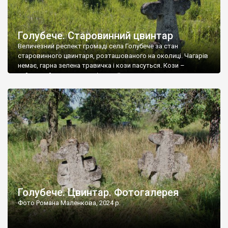
Голубече. Старовинний цвинтар
Величезний респект громаді села Голубече за стан
старовинного цвинтаря, розташованого на околиці. Чагарів
немає, гарна зелена травичка і кози пасуться. Кози –
найкращий регулятор шкідливої, для старих кладовищ,
рослинності. Навесні, коли паростки дерев вкриваються
бруньками, кози ті бруньки обгризають, бо то улюблений
делікатес. На цвинтарі у Голубечому ціла колекція
різноманітних форм хрестів. Село відносно невелике, […]
Голубече. Цвинтар. Фотогалерея
Фото Романа Маленкова, 2024 р.