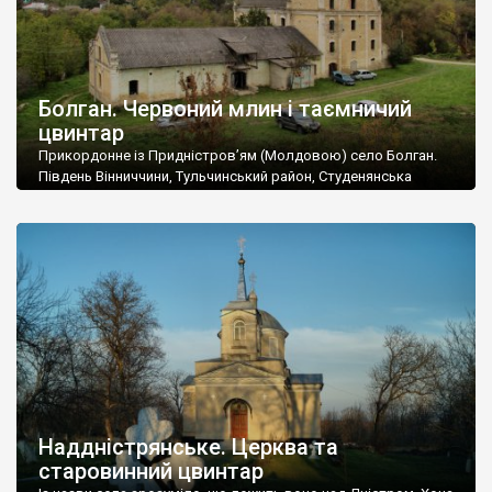
Болган. Червоний млин і таємничий
цвинтар
Прикордонне із Придністров’ям (Молдовою) село Болган.
Південь Вінниччини, Тульчинський район, Студенянська
громада. У селі мешкає близько тисячі осіб. Спочатку ми
дізналися, що у Болгані є величезний захаращений
старовинний цвинтар із кам’яними хрестами. Всі епітафії, які
збереглися, написані кирилицею, церковнослов’янською
мовою. За всіма традиційними ознаками – цвинтар
український. Хрести датуються 19 століттям. У 1924-1940
роках Болган […]
Наддністрянське. Церква та
старовинний цвинтар