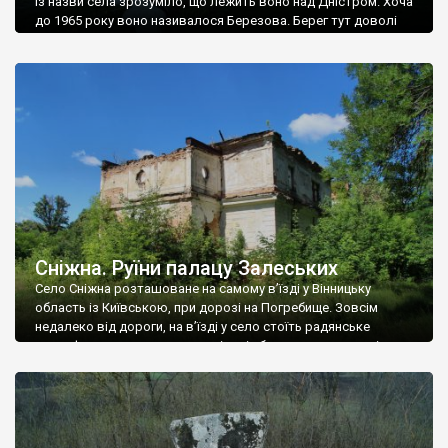
Із назви села зрозуміло, що лежить воно над Дністром. Хоча
до 1965 року воно називалося Березова. Берег тут доволі
високий і крутий, як і майже всюди на Поділлі, але є кілька
грунтових доріг, які збігають аж до самої води – цим
Наддністрянське відрізняється від більшості навколишніх
сіл. У селі є мурована Михайлівська церква. Точної дати […]
Сніжна. Руїни палацу Залеських
Село Сніжна розташоване на самому в’їзді у Вінницьку
область із Київською, при дорозі на Погребище. Зовсім
недалеко від дороги, на в’їзді у село стоїть радянське
рельєфне пано, яке показує жінку і яблуню, а трохи далі, десь
серед дерев, заховалися руїни палацу Залеських. З дороги їх
не видно, але видно дві стареньких колії у траві – […]