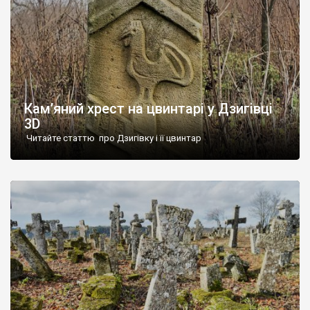
Кам’яний хрест на цвинтарі у Дзигівці
3D
Читайте статтю про Дзигівку і її цвинтар