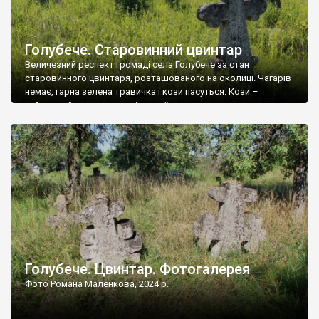
Голубече. Старовинний цвинтар
Величезний респект громаді села Голубече за стан
старовинного цвинтаря, розташованого на околиці. Чагарів
немає, гарна зелена травичка і кози пасуться. Кози –
найкращий регулятор шкідливої, для старих кладовищ,
рослинності. Навесні, коли паростки дерев вкриваються
бруньками, кози ті бруньки обгризають, бо то улюблений
делікатес. На цвинтарі у Голубечому ціла колекція
різноманітних форм хрестів. Село відносно невелике, […]
Голубече. Цвинтар. Фотогалерея
Фото Романа Маленкова, 2024 р.