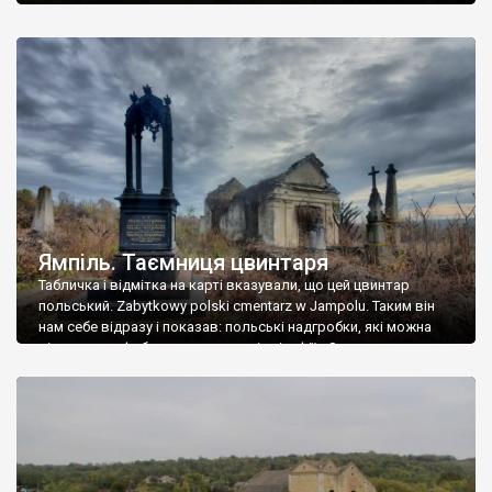
Ямпіль. Таємниця цвинтаря
Табличка і відмітка на карті вказували, що цей цвинтар
польський. Zabytkowy polski cmentarz w Jampolu. Таким він
нам себе відразу і показав: польські надгробки, які можна
віднести до фабричних, польські епітафії… Загалом цвинтар
виявився величезним – порахували площу у GoogleMaps –
виявилося більше семи гектарів. Перше враження про
абсолютну звичайність польського цвинтаря виявилося
оманливим – […]