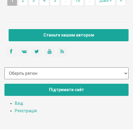
1
2
3
4
5
...
10
...
Далі »
»
Станьте нашим автором
Підтримати сайт
Вхід
Реєстрація