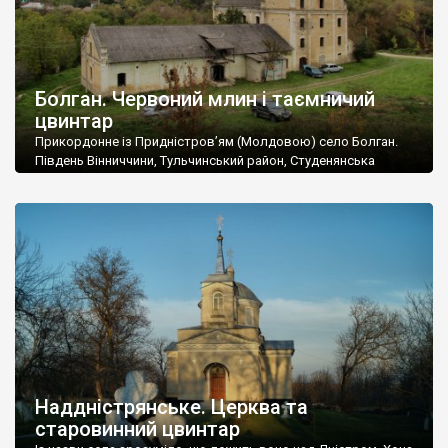
Болган. Червоний млин і таємничий
цвинтар
Прикордонне із Придністров’ям (Молдовою) село Болган.
Південь Вінниччини, Тульчинський район, Студенянська
громада. У селі мешкає близько тисячі осіб. Спочатку ми
дізналися, що у Болгані є величезний захаращений
старовинний цвинтар із кам’яними хрестами. Всі епітафії, які
збереглися, написані кирилицею, церковнослов’янською
мовою. За всіма традиційними ознаками – цвинтар
український. Хрести датуються 19 століттям. У 1924-1940
роках Болган […]
Наддністрянське. Церква та
старовинний цвинтар