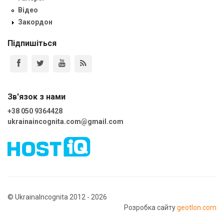
Відео
Закордон
Підпишіться
Зв'язок з нами
+38 050 9364428
ukrainaincognita.com@gmail.com
© UkrainaIncognita 2012 - 2026
Розробка сайту
geotlon.com