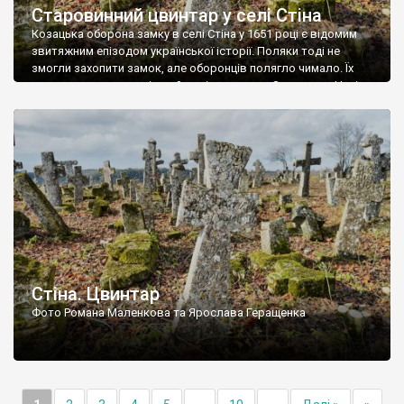
Старовинний цвинтар у селі Стіна
Козацька оборона замку в селі Стіна у 1651 році є відомим
звитяжним епізодом української історії. Поляки тоді не
змогли захопити замок, але оборонців полягло чимало. Їх
поховали на цвинтарі, який тоді називався Замковим. Нині на
місці замку церква із кам’яною огорожею, а цвинтар є. На
ньому чимало хрестів 19 століття, є такі, де епітафії стер […]
Стіна. Цвинтар
Фото Романа Маленкова та Ярослава Геращенка