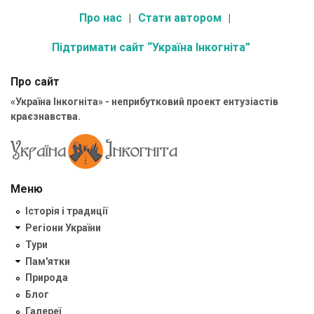
Про нас
Стати автором
Підтримати сайт “Україна Інкогніта”
Про сайт
«Україна Інкогніта» - неприбутковий проект ентузіастів
краєзнавства.
Меню
Історія і традиції
Регіони України
Тури
Пам'ятки
Природа
Блог
Галереї