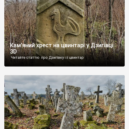
Кам’яний хрест на цвинтарі у Дзигівці
3D
Читайте статтю про Дзигівку і її цвинтар