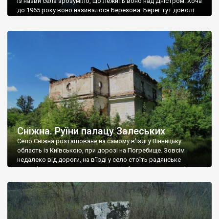
Із назви села зрозуміло, що лежить воно над Дністром. Хоча
до 1965 року воно називалося Березова. Берег тут доволі
високий і крутий, як і майже всюди на Поділлі, але є кілька
грунтових доріг, які збігають аж до самої води – цим
Наддністрянське відрізняється від більшості навколишніх
сіл. У селі є мурована Михайлівська церква. Точної дати […]
Сніжна. Руїни палацу Залеських
Село Сніжна розташоване на самому в’їзді у Вінницьку
область із Київською, при дорозі на Погребище. Зовсім
недалеко від дороги, на в’їзді у село стоїть радянське
рельєфне пано, яке показує жінку і яблуню, а трохи далі, десь
серед дерев, заховалися руїни палацу Залеських. З дороги їх
не видно, але видно дві стареньких колії у траві – […]