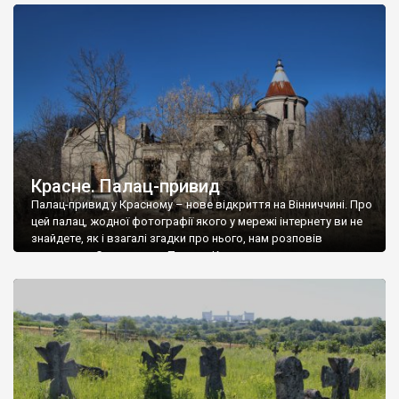
доглянутий, а в іншій суцільна руїна. Руїни палацу Тишкевичів у
Андрушівці, на Вінниччині. Такий стан […]
Красне. Палац-привид
Палац-привид у Красному – нове відкриття на Вінниччині. Про
цей палац, жодної фотографії якого у мережі інтернету ви не
знайдете, як і взагалі згадки про нього, нам розповів
мешканець Самгородка. Палац у Красному вразив не лише
станом руїни і чагарями, які його оточують, але і величчю
навіть у руїні. Можна уявно рекоструювати головний вхід із
[…]