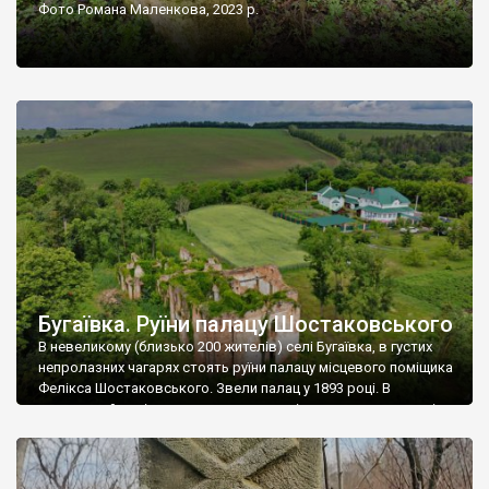
Фото Романа Маленкова, 2023 р.
Бугаївка. Руїни палацу Шостаковського
В невеликому (близько 200 жителів) селі Бугаївка, в густих
непролазних чагарях стоять руїни палацу місцевого поміщика
Фелікса Шостаковського. Звели палац у 1893 році. В
радянський період у ньому спочатку містилася школа, потім
клуб, ще пізніше – гуртожиток. У 60-х роках минулого
століття тут розмістили туберкульозну лікарню. Коли із
палацу виїхала лікарня – ми точно не […]