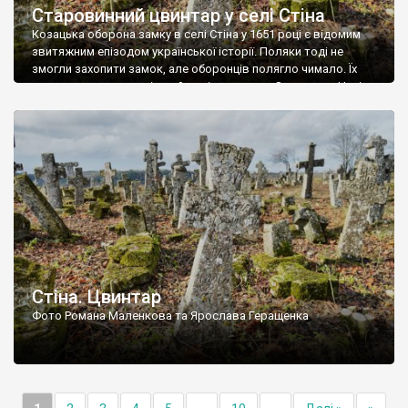
Старовинний цвинтар у селі Стіна
Козацька оборона замку в селі Стіна у 1651 році є відомим
звитяжним епізодом української історії. Поляки тоді не
змогли захопити замок, але оборонців полягло чимало. Їх
поховали на цвинтарі, який тоді називався Замковим. Нині на
місці замку церква із кам’яною огорожею, а цвинтар є. На
ньому чимало хрестів 19 століття, є такі, де епітафії стер […]
Стіна. Цвинтар
Фото Романа Маленкова та Ярослава Геращенка