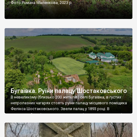
Фото Романа Маленкова, 2023 р.
Бугаївка. Руїни палацу Шостаковського
В невеликому (близько 200 жителів) селі Бугаївка, в густих
непролазних чагарях стоять руїни палацу місцевого поміщика
Фелікса Шостаковського. Звели палац у 1893 році. В
радянський період у ньому спочатку містилася школа, потім
клуб, ще пізніше – гуртожиток. У 60-х роках минулого
століття тут розмістили туберкульозну лікарню. Коли із
палацу виїхала лікарня – ми точно не […]