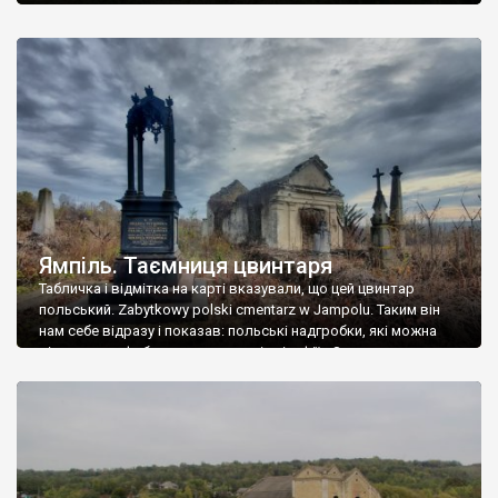
Ямпіль. Таємниця цвинтаря
Табличка і відмітка на карті вказували, що цей цвинтар
польський. Zabytkowy polski cmentarz w Jampolu. Таким він
нам себе відразу і показав: польські надгробки, які можна
віднести до фабричних, польські епітафії… Загалом цвинтар
виявився величезним – порахували площу у GoogleMaps –
виявилося більше семи гектарів. Перше враження про
абсолютну звичайність польського цвинтаря виявилося
оманливим – […]