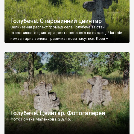
Голубече. Старовинний цвинтар
Величезний респект громаді села Голубече за стан
старовинного цвинтаря, розташованого на околиці. Чагарів
немає, гарна зелена травичка і кози пасуться. Кози –
найкращий регулятор шкідливої, для старих кладовищ,
рослинності. Навесні, коли паростки дерев вкриваються
бруньками, кози ті бруньки обгризають, бо то улюблений
делікатес. На цвинтарі у Голубечому ціла колекція
різноманітних форм хрестів. Село відносно невелике, […]
Голубече. Цвинтар. Фотогалерея
Фото Романа Маленкова, 2024 р.