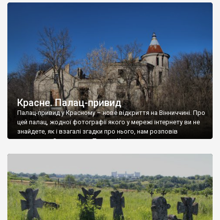
доглянутий, а в іншій суцільна руїна. Руїни палацу Тишкевичів у
Андрушівці, на Вінниччині. Такий стан […]
Красне. Палац-привид
Палац-привид у Красному – нове відкриття на Вінниччині. Про
цей палац, жодної фотографії якого у мережі інтернету ви не
знайдете, як і взагалі згадки про нього, нам розповів
мешканець Самгородка. Палац у Красному вразив не лише
станом руїни і чагарями, які його оточують, але і величчю
навіть у руїні. Можна уявно рекоструювати головний вхід із
[…]