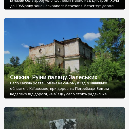
Із назви села зрозуміло, що лежить воно над Дністром. Хоча
до 1965 року воно називалося Березова. Берег тут доволі
високий і крутий, як і майже всюди на Поділлі, але є кілька
грунтових доріг, які збігають аж до самої води – цим
Наддністрянське відрізняється від більшості навколишніх
сіл. У селі є мурована Михайлівська церква. Точної дати […]
Сніжна. Руїни палацу Залеських
Село Сніжна розташоване на самому в’їзді у Вінницьку
область із Київською, при дорозі на Погребище. Зовсім
недалеко від дороги, на в’їзді у село стоїть радянське
рельєфне пано, яке показує жінку і яблуню, а трохи далі, десь
серед дерев, заховалися руїни палацу Залеських. З дороги їх
не видно, але видно дві стареньких колії у траві – […]