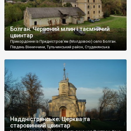
Болган. Червоний млин і таємничий
цвинтар
Прикордонне із Придністров’ям (Молдовою) село Болган.
Південь Вінниччини, Тульчинський район, Студенянська
громада. У селі мешкає близько тисячі осіб. Спочатку ми
дізналися, що у Болгані є величезний захаращений
старовинний цвинтар із кам’яними хрестами. Всі епітафії, які
збереглися, написані кирилицею, церковнослов’янською
мовою. За всіма традиційними ознаками – цвинтар
український. Хрести датуються 19 століттям. У 1924-1940
роках Болган […]
Наддністрянське. Церква та
старовинний цвинтар