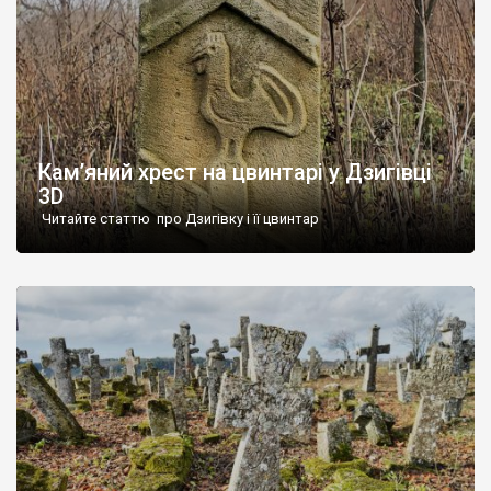
Кам’яний хрест на цвинтарі у Дзигівці
3D
Читайте статтю про Дзигівку і її цвинтар