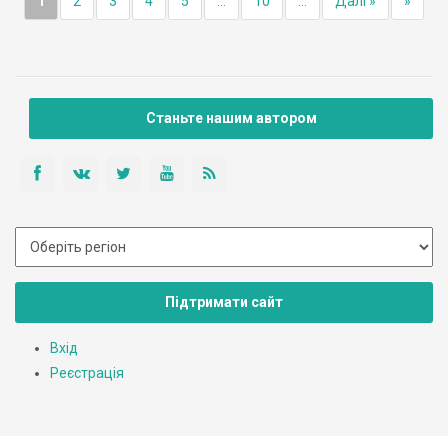
1
2
3
4
5
...
10
...
Далі »
»
Станьте нашим автором
Підтримати сайт
Вхід
Реєстрація