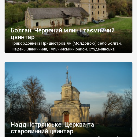
Болган. Червоний млин і таємничий
цвинтар
Прикордонне із Придністров’ям (Молдовою) село Болган.
Південь Вінниччини, Тульчинський район, Студенянська
громада. У селі мешкає близько тисячі осіб. Спочатку ми
дізналися, що у Болгані є величезний захаращений
старовинний цвинтар із кам’яними хрестами. Всі епітафії, які
збереглися, написані кирилицею, церковнослов’янською
мовою. За всіма традиційними ознаками – цвинтар
український. Хрести датуються 19 століттям. У 1924-1940
роках Болган […]
Наддністрянське. Церква та
старовинний цвинтар