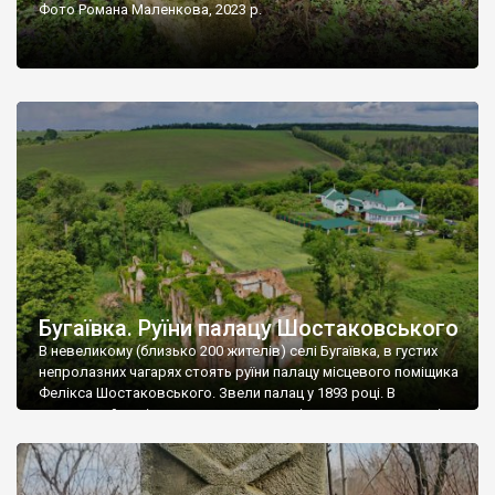
Фото Романа Маленкова, 2023 р.
Бугаївка. Руїни палацу Шостаковського
В невеликому (близько 200 жителів) селі Бугаївка, в густих
непролазних чагарях стоять руїни палацу місцевого поміщика
Фелікса Шостаковського. Звели палац у 1893 році. В
радянський період у ньому спочатку містилася школа, потім
клуб, ще пізніше – гуртожиток. У 60-х роках минулого
століття тут розмістили туберкульозну лікарню. Коли із
палацу виїхала лікарня – ми точно не […]