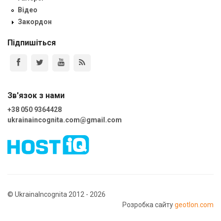
Відео
Закордон
Підпишіться
Зв'язок з нами
+38 050 9364428
ukrainaincognita.com@gmail.com
© UkrainaIncognita 2012 - 2026
Розробка сайту
geotlon.com