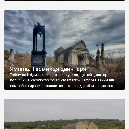
Ямпіль. Таємниця цвинтаря
Табличка і відмітка на карті вказували, що цей цвинтар
польський. Zabytkowy polski cmentarz w Jampolu. Таким він
нам себе відразу і показав: польські надгробки, які можна
віднести до фабричних, польські епітафії… Загалом цвинтар
виявився величезним – порахували площу у GoogleMaps –
виявилося більше семи гектарів. Перше враження про
абсолютну звичайність польського цвинтаря виявилося
оманливим – […]