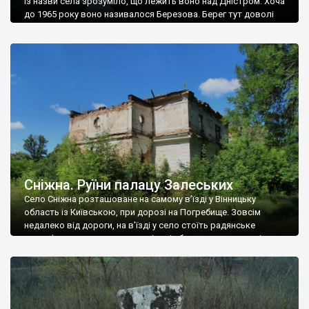
Із назви села зрозуміло, що лежить воно над Дністром. Хоча
до 1965 року воно називалося Березова. Берег тут доволі
високий і крутий, як і майже всюди на Поділлі, але є кілька
грунтових доріг, які збігають аж до самої води – цим
Наддністрянське відрізняється від більшості навколишніх
сіл. У селі є мурована Михайлівська церква. Точної дати […]
Сніжна. Руїни палацу Залеських
Село Сніжна розташоване на самому в’їзді у Вінницьку
область із Київською, при дорозі на Погребище. Зовсім
недалеко від дороги, на в’їзді у село стоїть радянське
рельєфне пано, яке показує жінку і яблуню, а трохи далі, десь
серед дерев, заховалися руїни палацу Залеських. З дороги їх
не видно, але видно дві стареньких колії у траві – […]