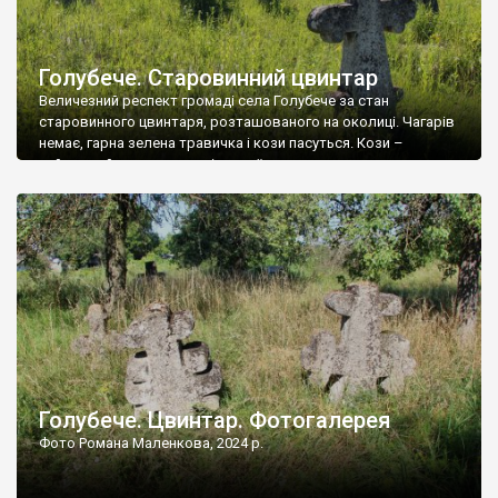
Голубече. Старовинний цвинтар
Величезний респект громаді села Голубече за стан
старовинного цвинтаря, розташованого на околиці. Чагарів
немає, гарна зелена травичка і кози пасуться. Кози –
найкращий регулятор шкідливої, для старих кладовищ,
рослинності. Навесні, коли паростки дерев вкриваються
бруньками, кози ті бруньки обгризають, бо то улюблений
делікатес. На цвинтарі у Голубечому ціла колекція
різноманітних форм хрестів. Село відносно невелике, […]
Голубече. Цвинтар. Фотогалерея
Фото Романа Маленкова, 2024 р.