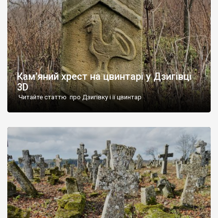
Кам’яний хрест на цвинтарі у Дзигівці
3D
Читайте статтю про Дзигівку і її цвинтар