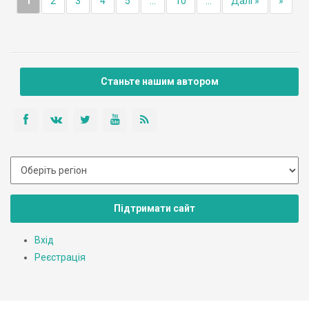
1
2
3
4
5
...
10
...
Далі »
»
Станьте нашим автором
Підтримати сайт
Вхід
Реєстрація