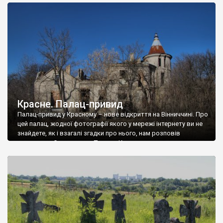
доглянутий, а в іншій суцільна руїна. Руїни палацу Тишкевичів у
Андрушівці, на Вінниччині. Такий стан […]
Красне. Палац-привид
Палац-привид у Красному – нове відкриття на Вінниччині. Про
цей палац, жодної фотографії якого у мережі інтернету ви не
знайдете, як і взагалі згадки про нього, нам розповів
мешканець Самгородка. Палац у Красному вразив не лише
станом руїни і чагарями, які його оточують, але і величчю
навіть у руїні. Можна уявно рекоструювати головний вхід із
[…]