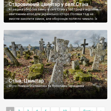
Старовинний цвинтар у селі Стіна
Козацька оборона замку в селі Стіна у 1651 році є відомим
звитяжним епізодом української історії. Поляки тоді не
змогли захопити замок, але оборонців полягло чимало. Їх
поховали на цвинтарі, який тоді називався Замковим. Нині на
місці замку церква із кам’яною огорожею, а цвинтар є. На
ньому чимало хрестів 19 століття, є такі, де епітафії стер […]
Стіна. Цвинтар
Фото Романа Маленкова та Ярослава Геращенка