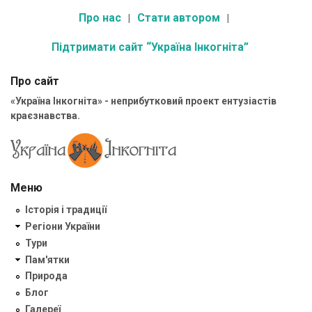
Про нас
Стати автором
Підтримати сайт “Україна Інкогніта”
Про сайт
«Україна Інкогніта» - неприбутковий проект ентузіастів
краєзнавства.
Меню
Історія і традиції
Регіони України
Тури
Пам'ятки
Природа
Блог
Галереї