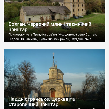
Болган. Червоний млин і таємничий
цвинтар
Прикордонне із Придністров’ям (Молдовою) село Болган.
Південь Вінниччини, Тульчинський район, Студенянська
громада. У селі мешкає близько тисячі осіб. Спочатку ми
дізналися, що у Болгані є величезний захаращений
старовинний цвинтар із кам’яними хрестами. Всі епітафії, які
збереглися, написані кирилицею, церковнослов’янською
мовою. За всіма традиційними ознаками – цвинтар
український. Хрести датуються 19 століттям. У 1924-1940
роках Болган […]
Наддністрянське. Церква та
старовинний цвинтар