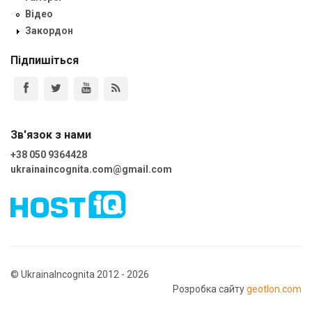
Відео
Закордон
Підпишіться
Зв'язок з нами
+38 050 9364428
ukrainaincognita.com@gmail.com
© UkrainaIncognita 2012 - 2026
Розробка сайту
geotlon.com