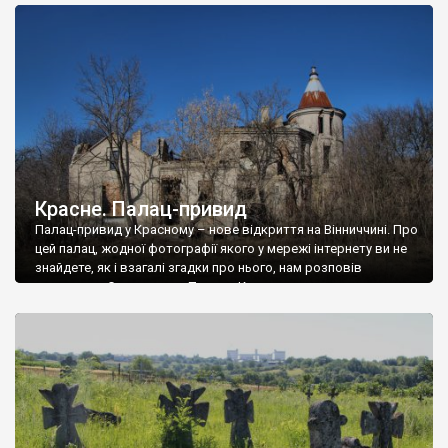
доглянутий, а в іншій суцільна руїна. Руїни палацу Тишкевичів у
Андрушівці, на Вінниччині. Такий стан […]
Красне. Палац-привид
Палац-привид у Красному – нове відкриття на Вінниччині. Про
цей палац, жодної фотографії якого у мережі інтернету ви не
знайдете, як і взагалі згадки про нього, нам розповів
мешканець Самгородка. Палац у Красному вразив не лише
станом руїни і чагарями, які його оточують, але і величчю
навіть у руїні. Можна уявно рекоструювати головний вхід із
[…]