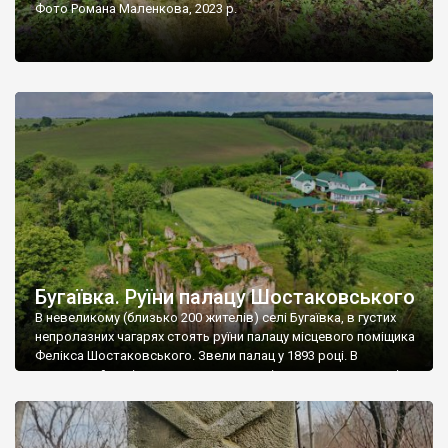
Фото Романа Маленкова, 2023 р.
Бугаївка. Руїни палацу Шостаковського
В невеликому (близько 200 жителів) селі Бугаївка, в густих
непролазних чагарях стоять руїни палацу місцевого поміщика
Фелікса Шостаковського. Звели палац у 1893 році. В
радянський період у ньому спочатку містилася школа, потім
клуб, ще пізніше – гуртожиток. У 60-х роках минулого
століття тут розмістили туберкульозну лікарню. Коли із
палацу виїхала лікарня – ми точно не […]