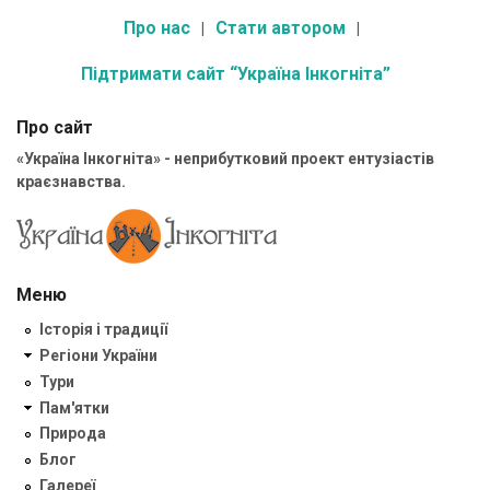
Про нас
Стати автором
Підтримати сайт “Україна Інкогніта”
Про сайт
«Україна Інкогніта» - неприбутковий проект ентузіастів
краєзнавства.
Меню
Історія і традиції
Регіони України
Тури
Пам'ятки
Природа
Блог
Галереї