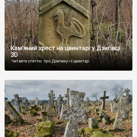
Кам’яний хрест на цвинтарі у Дзигівці
3D
Читайте статтю про Дзигівку і її цвинтар