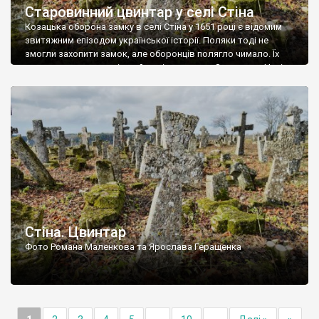
Старовинний цвинтар у селі Стіна
Козацька оборона замку в селі Стіна у 1651 році є відомим
звитяжним епізодом української історії. Поляки тоді не
змогли захопити замок, але оборонців полягло чимало. Їх
поховали на цвинтарі, який тоді називався Замковим. Нині на
місці замку церква із кам’яною огорожею, а цвинтар є. На
ньому чимало хрестів 19 століття, є такі, де епітафії стер […]
Стіна. Цвинтар
Фото Романа Маленкова та Ярослава Геращенка