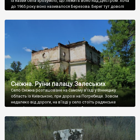
Із назви села зрозуміло, що лежить воно над Дністром. Хоча
до 1965 року воно називалося Березова. Берег тут доволі
високий і крутий, як і майже всюди на Поділлі, але є кілька
грунтових доріг, які збігають аж до самої води – цим
Наддністрянське відрізняється від більшості навколишніх
сіл. У селі є мурована Михайлівська церква. Точної дати […]
Сніжна. Руїни палацу Залеських
Село Сніжна розташоване на самому в’їзді у Вінницьку
область із Київською, при дорозі на Погребище. Зовсім
недалеко від дороги, на в’їзді у село стоїть радянське
рельєфне пано, яке показує жінку і яблуню, а трохи далі, десь
серед дерев, заховалися руїни палацу Залеських. З дороги їх
не видно, але видно дві стареньких колії у траві – […]