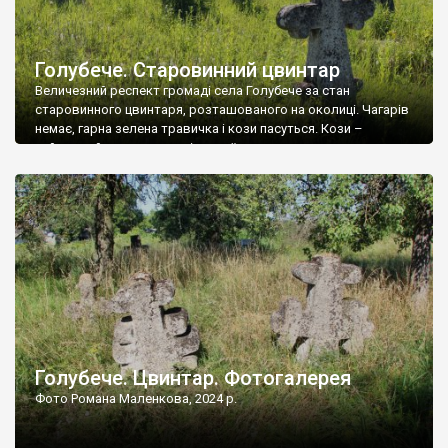
Голубече. Старовинний цвинтар
Величезний респект громаді села Голубече за стан
старовинного цвинтаря, розташованого на околиці. Чагарів
немає, гарна зелена травичка і кози пасуться. Кози –
найкращий регулятор шкідливої, для старих кладовищ,
рослинності. Навесні, коли паростки дерев вкриваються
бруньками, кози ті бруньки обгризають, бо то улюблений
делікатес. На цвинтарі у Голубечому ціла колекція
різноманітних форм хрестів. Село відносно невелике, […]
Голубече. Цвинтар. Фотогалерея
Фото Романа Маленкова, 2024 р.