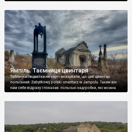
Ямпіль. Таємниця цвинтаря
Табличка і відмітка на карті вказували, що цей цвинтар
польський. Zabytkowy polski cmentarz w Jampolu. Таким він
нам себе відразу і показав: польські надгробки, які можна
віднести до фабричних, польські епітафії… Загалом цвинтар
виявився величезним – порахували площу у GoogleMaps –
виявилося більше семи гектарів. Перше враження про
абсолютну звичайність польського цвинтаря виявилося
оманливим – […]