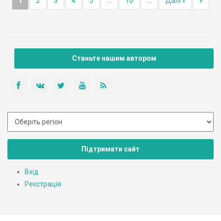
1
2
3
4
5
...
10
...
Далі »
»
Станьте нашим автором
Підтримати сайт
Вхід
Реєстрація