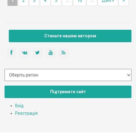
1
2
3
4
5
...
10
...
Далі »
»
Станьте нашим автором
Підтримати сайт
Вхід
Реєстрація