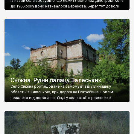
Із назви села зрозуміло, що лежить воно над Дністром. Хоча
до 1965 року воно називалося Березова. Берег тут доволі
високий і крутий, як і майже всюди на Поділлі, але є кілька
грунтових доріг, які збігають аж до самої води – цим
Наддністрянське відрізняється від більшості навколишніх
сіл. У селі є мурована Михайлівська церква. Точної дати […]
Сніжна. Руїни палацу Залеських
Село Сніжна розташоване на самому в’їзді у Вінницьку
область із Київською, при дорозі на Погребище. Зовсім
недалеко від дороги, на в’їзді у село стоїть радянське
рельєфне пано, яке показує жінку і яблуню, а трохи далі, десь
серед дерев, заховалися руїни палацу Залеських. З дороги їх
не видно, але видно дві стареньких колії у траві – […]