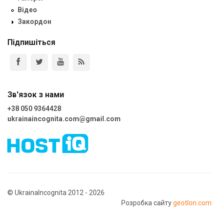
Відео
Закордон
Підпишіться
Зв'язок з нами
+38 050 9364428
ukrainaincognita.com@gmail.com
© UkrainaIncognita 2012 - 2026
Розробка сайту
geotlon.com