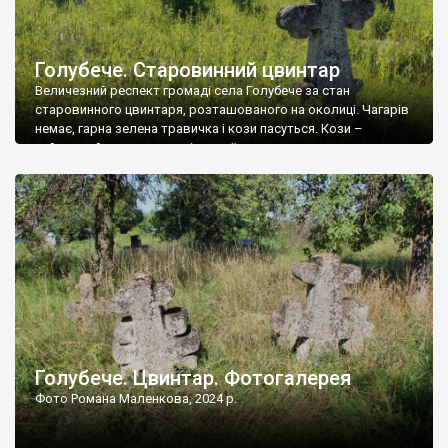
Голубече. Старовинний цвинтар
Величезний респект громаді села Голубече за стан
старовинного цвинтаря, розташованого на околиці. Чагарів
немає, гарна зелена травичка і кози пасуться. Кози –
найкращий регулятор шкідливої, для старих кладовищ,
рослинності. Навесні, коли паростки дерев вкриваються
бруньками, кози ті бруньки обгризають, бо то улюблений
делікатес. На цвинтарі у Голубечому ціла колекція
різноманітних форм хрестів. Село відносно невелике, […]
Голубече. Цвинтар. Фотогалерея
Фото Романа Маленкова, 2024 р.