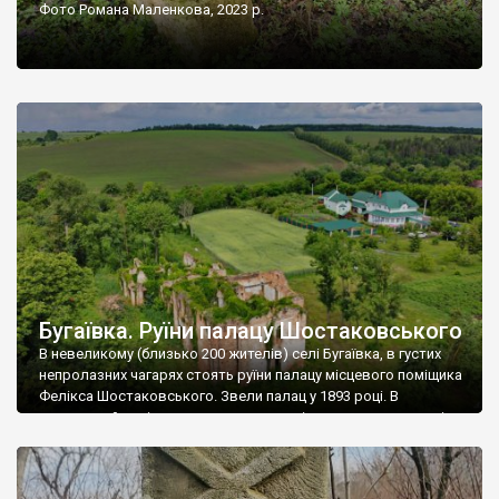
Фото Романа Маленкова, 2023 р.
Бугаївка. Руїни палацу Шостаковського
В невеликому (близько 200 жителів) селі Бугаївка, в густих
непролазних чагарях стоять руїни палацу місцевого поміщика
Фелікса Шостаковського. Звели палац у 1893 році. В
радянський період у ньому спочатку містилася школа, потім
клуб, ще пізніше – гуртожиток. У 60-х роках минулого
століття тут розмістили туберкульозну лікарню. Коли із
палацу виїхала лікарня – ми точно не […]