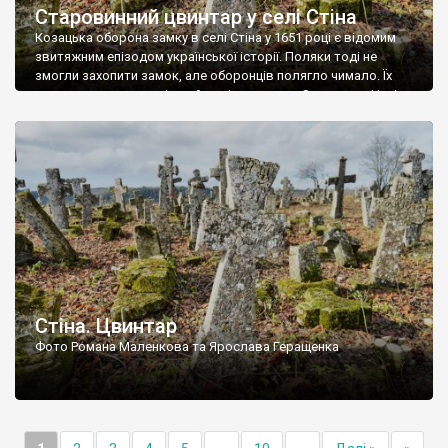
Старовинний цвинтар у селі Стіна
Козацька оборона замку в селі Стіна у 1651 році є відомим
звитяжним епізодом української історії. Поляки тоді не
змогли захопити замок, але оборонців полягло чимало. Їх
поховали на цвинтарі, який тоді називався Замковим. Нині на
місці замку церква із кам’яною огорожею, а цвинтар є. На
ньому чимало хрестів 19 століття, є такі, де епітафії стер […]
Стіна. Цвинтар
Фото Романа Маленкова та Ярослава Геращенка