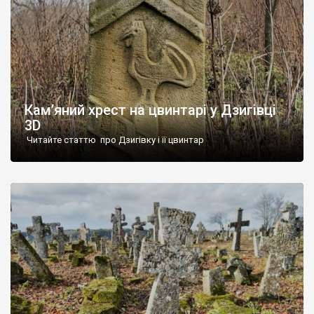
Кам’яний хрест на цвинтарі у Дзигівці
3D
Читайте статтю про Дзигівку і її цвинтар