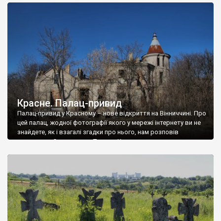
доглянутий, а в іншій суцільна руїна. Руїни палацу Тишкевичів у
Андрушівці, на Вінниччині. Такий стан […]
Красне. Палац-привид
Палац-привид у Красному – нове відкриття на Вінниччині. Про
цей палац, жодної фотографії якого у мережі інтернету ви не
знайдете, як і взагалі згадки про нього, нам розповів
мешканець Самгородка. Палац у Красному вразив не лише
станом руїни і чагарями, які його оточують, але і величчю
навіть у руїні. Можна уявно рекоструювати головний вхід із
[…]