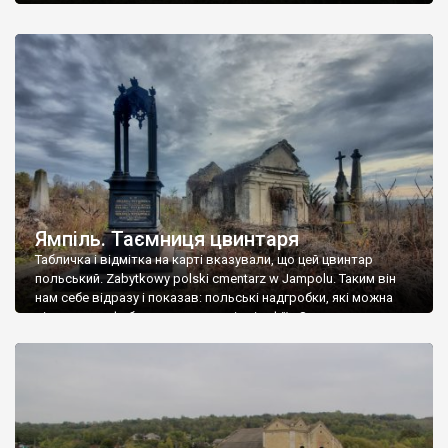
Ямпіль. Таємниця цвинтаря
Табличка і відмітка на карті вказували, що цей цвинтар
польський. Zabytkowy polski cmentarz w Jampolu. Таким він
нам себе відразу і показав: польські надгробки, які можна
віднести до фабричних, польські епітафії… Загалом цвинтар
виявився величезним – порахували площу у GoogleMaps –
виявилося більше семи гектарів. Перше враження про
абсолютну звичайність польського цвинтаря виявилося
оманливим – […]