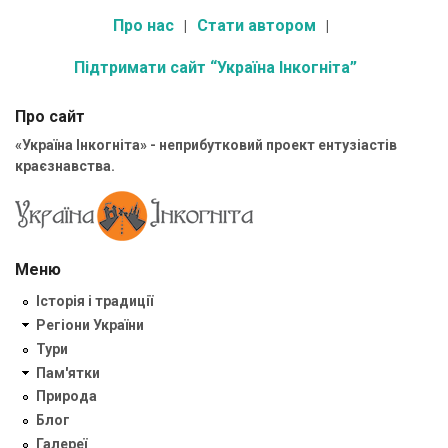
Про нас
Стати автором
Підтримати сайт “Україна Інкогніта”
Про сайт
«Україна Інкогніта» - неприбутковий проект ентузіастів
краєзнавства.
Меню
Історія і традиції
Регіони України
Тури
Пам'ятки
Природа
Блог
Галереї