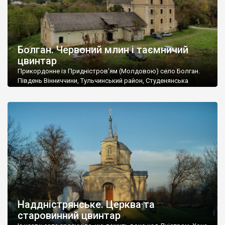
Болган. Червоний млин і таємничий
цвинтар
Прикордонне із Придністров’ям (Молдовою) село Болган.
Південь Вінниччини, Тульчинський район, Студенянська
громада. У селі мешкає близько тисячі осіб. Спочатку ми
дізналися, що у Болгані є величезний захаращений
старовинний цвинтар із кам’яними хрестами. Всі епітафії, які
збереглися, написані кирилицею, церковнослов’янською
мовою. За всіма традиційними ознаками – цвинтар
український. Хрести датуються 19 століттям. У 1924-1940
роках Болган […]
Наддністрянське. Церква та
старовинний цвинтар