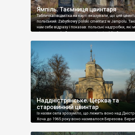
Ямпіль. Таємниця цвинтаря
Табличка і відмітка на карті вказували, що цей цвинт
польський. Zabytkowy polski cmentarz w Jampolu. Так
нам себе відразу і показав: польські надгробки, які
віднести до фабричних, польські епітафії… Загалом 
виявився величезним – порахували площу у Google
виявилося більше семи гектарів. Перше враження п
абсолютну звичайність польського цвинтаря вияви
оманливим – […]
Наддністрянське. Церква та
старовинний цвинтар
Із назви села зрозуміло, що лежить воно над Дністр
Хоча до 1965 року воно називалося Березова. Берег
доволі високий і крутий, як і майже всюди на Поділлі
кілька грунтових доріг, які збігають аж до самої вод