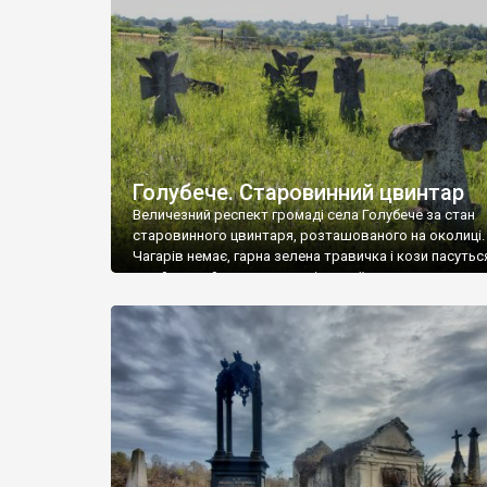
у Андрушівці, на Вінниччині. Такий стан […]
Голубече. Старовинний цвинтар
Величезний респект громаді села Голубече за стан
старовинного цвинтаря, розташованого на околиці.
Чагарів немає, гарна зелена травичка і кози пасутьс
– найкращий регулятор шкідливої, для старих клад
рослинності. Навесні, коли паростки дерев вкрива
бруньками, кози ті бруньки обгризають, бо то улюбл
делікатес. На цвинтарі у Голубечому ціла колекція
різноманітних форм хрестів. Село відносно невелике,