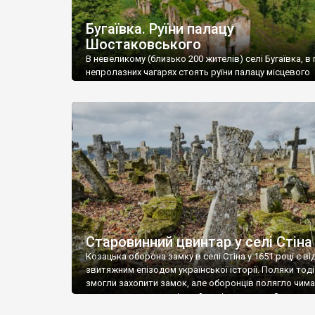
Бугаївка. Руїни палацу
Шостаковського
В невеликому (близько 200 жителів) селі Бугаївка, в 
непролазних чагарях стоять руїни палацу місцевого
поміщика Фелікса Шостаковського. Звели палац у 18
В радянський період у ньому спочатку містилася шк
потім клуб, ще пізніше – гуртожиток. У 60-х роках м
століття тут розмістили туберкульозну лікарню. Кол
палацу виїхала лікарня – ми точно не […]
Старовинний цвинтар у селі Стіна
Козацька оборона замку в селі Стіна у 1651 році є в
звитяжним епізодом української історії. Поляки тоді
змогли захопити замок, але оборонців полягло чимал
поховали на цвинтарі, який тоді називався Замковим
на місці замку церква із кам’яною огорожею, а цвинт