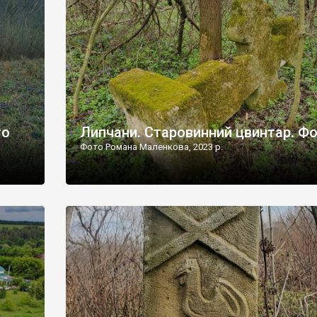
дороги їх не видно, але видно дві стареньких колії у т
лишніх
[…]
ати […]
то
Липчани. Старовинний цвинтар. Ф
Фото Романа Маленкова, 2023 р.