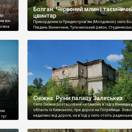
Болган. Червоний млин і таємничи
цвинтар
ар
им він
Прикордонне із Придністров’ям (Молдовою) село Бо
 можна
Південь Вінниччини, Тульчинський район, Студенянськ
цвинтар
громада. У селі мешкає близько тисячі осіб. Спочатку
Maps –
дізналися, що у Болгані є величезний захаращений
ро
старовинний цвинтар із кам’яними хрестами. Всі епітафі
лося
збереглися, написані кирилицею, церковнослов’янсь
мовою. За всіма традиційними ознаками – цвинтар
український. Хрести датуються 19 століттям. У 1924-1
роках Болган […]
Сніжна. Руїни палацу Залеських
Село Сніжна розташоване на самому в’їзді у Вінницьк
область із Київською, при дорозі на Погребище. Зовс
ом.
недалеко від дороги, на в’їзді у село стоїть радянське
 тут
рельєфне пано, яке показує жінку і яблуню, а трохи дал
, але є
десь серед дерев, заховалися руїни палацу Залеських.
и – цим