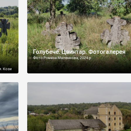
[…]
Голубече. Цвинтар. Фотогалерея
Фото Романа Маленкова, 2024 р.
я. Кози
овищ,
ються
ений
 […]