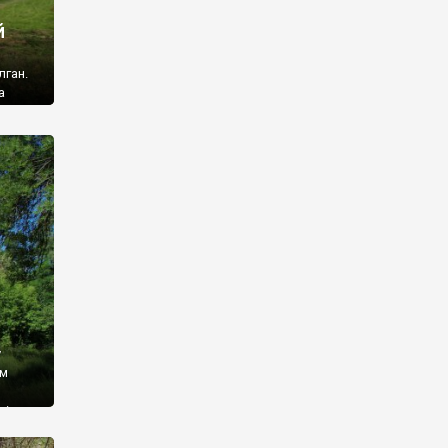
й
лган.
а
 ми
ї, які
кою
940
у
ім
і,
 З