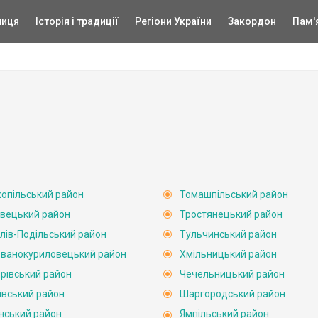
ниця
Історія і традиції
Регіони України
Закордон
Пам'
опільський район
Томашпільський район
вецький район
Тростянецький район
лів-Подільський район
Тульчинський район
ванокуриловецький район
Хмільницький район
рівський район
Чечельницький район
івський район
Шаргородський район
нський район
Ямпільський район