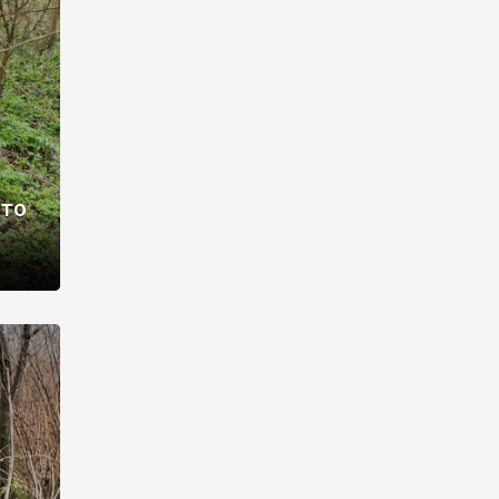
раві –
ото