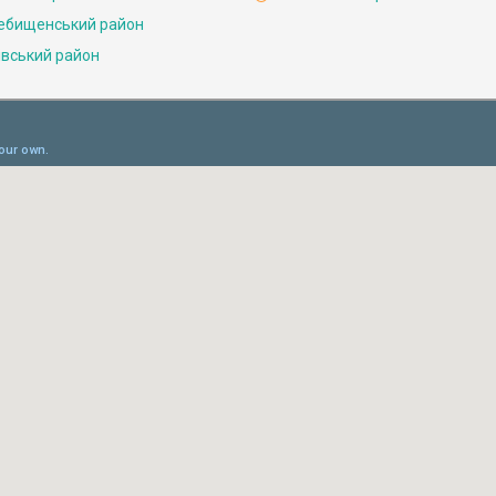
ебищенський район
івський район