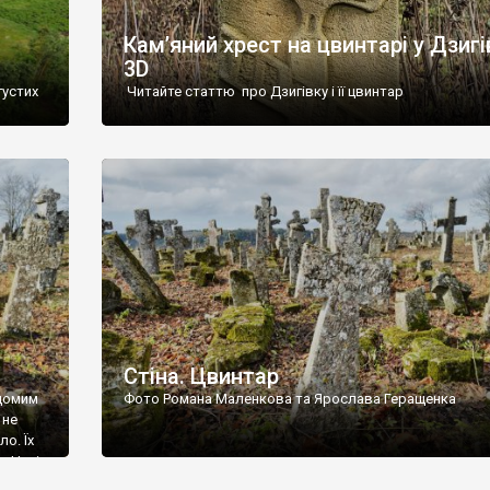
Кам’яний хрест на цвинтарі у Дзигі
3D
густих
Читайте статтю про Дзигівку і її цвинтар
93 році.
ола,
инулого
и із
Стіна. Цвинтар
ідомим
Фото Романа Маленкова та Ярослава Геращенка
 не
о. Їх
. Нині
ар є.