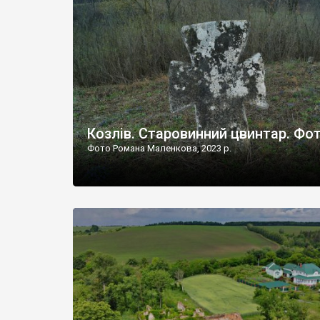
Наддністрянське відрізняється від більшості навко
сіл. У селі є мурована Михайлівська церква. Точної д
Козлів. Старовинний цвинтар. Фо
Фото Романа Маленкова, 2023 р.