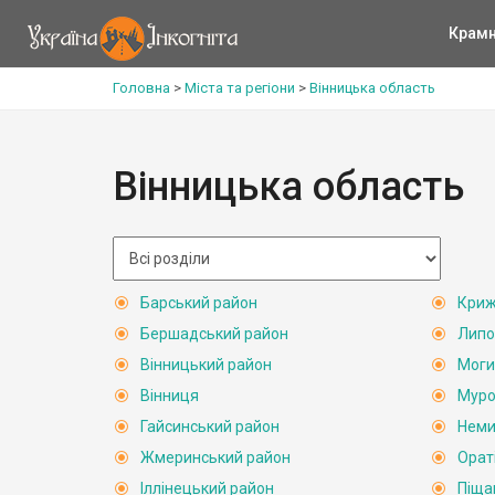
Крам
Головна
>
Міста та регіони
>
Вінницька область
Вінницька область
Барський район
Криж
Бершадський район
Липо
Вінницький район
Моги
Вінниця
Муро
Гайсинський район
Неми
Жмеринський район
Орат
Іллінецький район
Піща