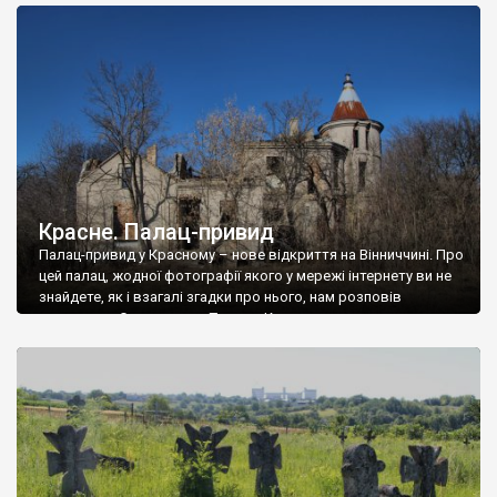
доглянутий, а в іншій суцільна руїна. Руїни палацу Тишкевичів у
Андрушівці, на Вінниччині. Такий стан […]
Красне. Палац-привид
Палац-привид у Красному – нове відкриття на Вінниччині. Про
цей палац, жодної фотографії якого у мережі інтернету ви не
знайдете, як і взагалі згадки про нього, нам розповів
мешканець Самгородка. Палац у Красному вразив не лише
станом руїни і чагарями, які його оточують, але і величчю
навіть у руїні. Можна уявно рекоструювати головний вхід із
[…]