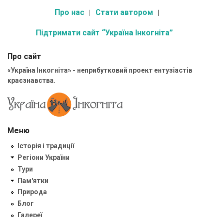
Про нас
Стати автором
Підтримати сайт “Україна Інкогніта”
Про сайт
«Україна Інкогніта» - неприбутковий проект ентузіастів
краєзнавства.
Меню
Історія і традиції
Регіони України
Тури
Пам'ятки
Природа
Блог
Галереї