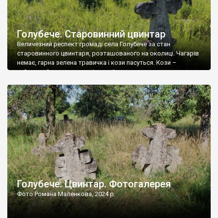
Голубече. Старовинний цвинтар
Величезний респект громаді села Голубече за стан
старовинного цвинтаря, розташованого на околиці. Чагарів
немає, гарна зелена травичка і кози пасуться. Кози –
найкращий регулятор шкідливої, для старих кладовищ,
рослинності. Навесні, коли паростки дерев вкриваються
бруньками, кози ті бруньки обгризають, бо то улюблений
делікатес. На цвинтарі у Голубечому ціла колекція
різноманітних форм хрестів. Село відносно невелике, […]
Голубече. Цвинтар. Фотогалерея
Фото Романа Маленкова, 2024 р.