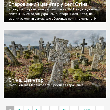
Старовинний цвинтар у селі Стіна
Козацька оборона замку в селі Стіна у 1651 році є відомим
звитяжним епізодом української історії. Поляки тоді не
змогли захопити замок, але оборонців полягло чимало. Їх
поховали на цвинтарі, який тоді називався Замковим. Нині на
місці замку церква із кам’яною огорожею, а цвинтар є. На
ньому чимало хрестів 19 століття, є такі, де епітафії стер […]
Стіна. Цвинтар
Фото Романа Маленкова та Ярослава Геращенка