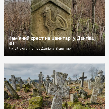
Кам’яний хрест на цвинтарі у Дзигівці
3D
Читайте статтю про Дзигівку і її цвинтар