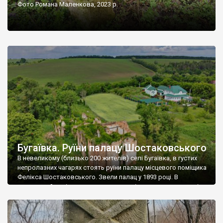
Фото Романа Маленкова, 2023 р.
Бугаївка. Руїни палацу Шостаковського
В невеликому (близько 200 жителів) селі Бугаївка, в густих
непролазних чагарях стоять руїни палацу місцевого поміщика
Фелікса Шостаковського. Звели палац у 1893 році. В
радянський період у ньому спочатку містилася школа, потім
клуб, ще пізніше – гуртожиток. У 60-х роках минулого
століття тут розмістили туберкульозну лікарню. Коли із
палацу виїхала лікарня – ми точно не […]