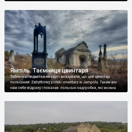
Ямпіль. Таємниця цвинтаря
Табличка і відмітка на карті вказували, що цей цвинтар
польський. Zabytkowy polski cmentarz w Jampolu. Таким він
нам себе відразу і показав: польські надгробки, які можна
віднести до фабричних, польські епітафії… Загалом цвинтар
виявився величезним – порахували площу у GoogleMaps –
виявилося більше семи гектарів. Перше враження про
абсолютну звичайність польського цвинтаря виявилося
оманливим – […]