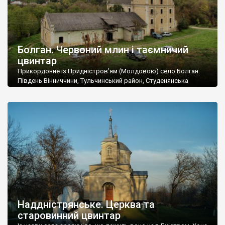
Болган. Червоний млин і таємничий
цвинтар
Прикордонне із Придністров’ям (Молдовою) село Болган.
Південь Вінниччини, Тульчинський район, Студенянська
громада. У селі мешкає близько тисячі осіб. Спочатку ми
дізналися, що у Болгані є величезний захаращений
старовинний цвинтар із кам’яними хрестами. Всі епітафії, які
збереглися, написані кирилицею, церковнослов’янською
мовою. За всіма традиційними ознаками – цвинтар
український. Хрести датуються 19 століттям. У 1924-1940
роках Болган […]
Наддністрянське. Церква та
старовинний цвинтар