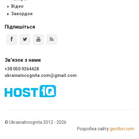
Відео
Закордон
Підпишіться
Зв'язок з нами
+38 050 9364428
ukrainaincognita.com@gmail.com
© UkrainaIncognita 2012 - 2026
Розробка сайту
geotlon.com