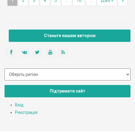
1
2
3
4
5
...
10
...
Далі »
»
Станьте нашим автором
Підтримати сайт
Вхід
Реєстрація