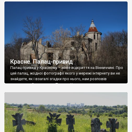
доглянутий, а в іншій суцільна руїна. Руїни палацу Тишкевичів у
Андрушівці, на Вінниччині. Такий стан […]
Красне. Палац-привид
Палац-привид у Красному – нове відкриття на Вінниччині. Про
цей палац, жодної фотографії якого у мережі інтернету ви не
знайдете, як і взагалі згадки про нього, нам розповів
мешканець Самгородка. Палац у Красному вразив не лише
станом руїни і чагарями, які його оточують, але і величчю
навіть у руїні. Можна уявно рекоструювати головний вхід із
[…]