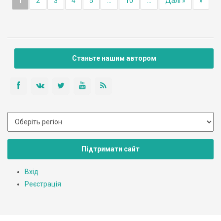
1
2
3
4
5
...
10
...
Далі »
»
Станьте нашим автором
Підтримати сайт
Вхід
Реєстрація