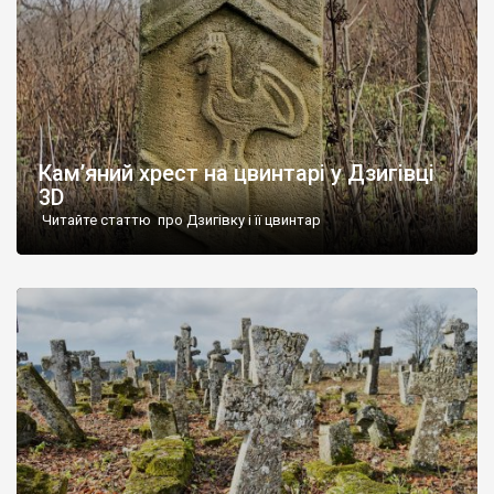
Кам’яний хрест на цвинтарі у Дзигівці
3D
Читайте статтю про Дзигівку і її цвинтар