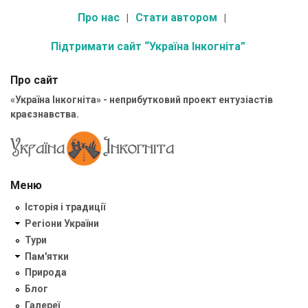
Про нас
Стати автором
Підтримати сайт “Україна Інкогніта”
Про сайт
«Україна Інкогніта» - неприбутковий проект ентузіастів
краєзнавства.
Меню
Історія і традиції
Регіони України
Тури
Пам'ятки
Природа
Блог
Галереї