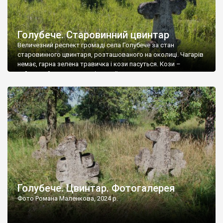
Голубече. Старовинний цвинтар
Величезний респект громаді села Голубече за стан
старовинного цвинтаря, розташованого на околиці. Чагарів
немає, гарна зелена травичка і кози пасуться. Кози –
найкращий регулятор шкідливої, для старих кладовищ,
рослинності. Навесні, коли паростки дерев вкриваються
бруньками, кози ті бруньки обгризають, бо то улюблений
делікатес. На цвинтарі у Голубечому ціла колекція
різноманітних форм хрестів. Село відносно невелике, […]
Голубече. Цвинтар. Фотогалерея
Фото Романа Маленкова, 2024 р.