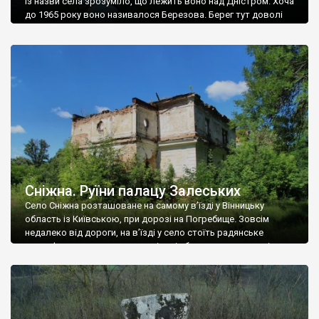
Із назви села зрозуміло, що лежить воно над Дністром. Хоча
до 1965 року воно називалося Березова. Берег тут доволі
високий і крутий, як і майже всюди на Поділлі, але є кілька
грунтових доріг, які збігають аж до самої води – цим
Наддністрянське відрізняється від більшості навколишніх
сіл. У селі є мурована Михайлівська церква. Точної дати […]
Сніжна. Руїни палацу Залеських
Село Сніжна розташоване на самому в’їзді у Вінницьку
область із Київською, при дорозі на Погребище. Зовсім
недалеко від дороги, на в’їзді у село стоїть радянське
рельєфне пано, яке показує жінку і яблуню, а трохи далі, десь
серед дерев, заховалися руїни палацу Залеських. З дороги їх
не видно, але видно дві стареньких колії у траві – […]