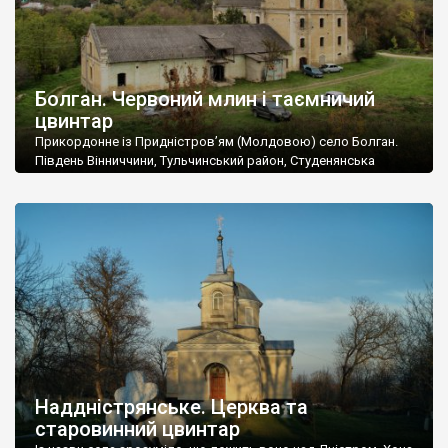
Болган. Червоний млин і таємничий
цвинтар
Прикордонне із Придністров’ям (Молдовою) село Болган.
Південь Вінниччини, Тульчинський район, Студенянська
громада. У селі мешкає близько тисячі осіб. Спочатку ми
дізналися, що у Болгані є величезний захаращений
старовинний цвинтар із кам’яними хрестами. Всі епітафії, які
збереглися, написані кирилицею, церковнослов’янською
мовою. За всіма традиційними ознаками – цвинтар
український. Хрести датуються 19 століттям. У 1924-1940
роках Болган […]
Наддністрянське. Церква та
старовинний цвинтар