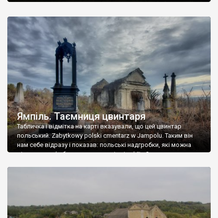
Ямпіль. Таємниця цвинтаря
Табличка і відмітка на карті вказували, що цей цвинтар
польський. Zabytkowy polski cmentarz w Jampolu. Таким він
нам себе відразу і показав: польські надгробки, які можна
віднести до фабричних, польські епітафії… Загалом цвинтар
виявився величезним – порахували площу у GoogleMaps –
виявилося більше семи гектарів. Перше враження про
абсолютну звичайність польського цвинтаря виявилося
оманливим – […]