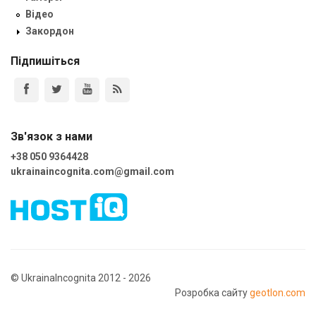
Відео
Закордон
Підпишіться
Зв'язок з нами
+38 050 9364428
ukrainaincognita.com@gmail.com
© UkrainaIncognita 2012 - 2026
Розробка сайту
geotlon.com