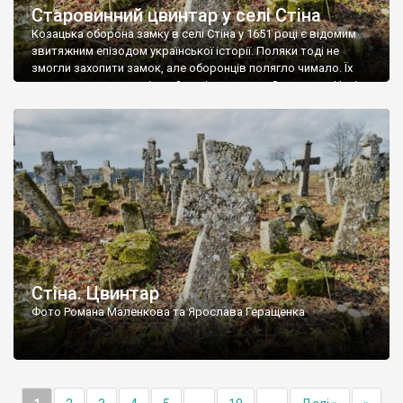
Старовинний цвинтар у селі Стіна
Козацька оборона замку в селі Стіна у 1651 році є відомим
звитяжним епізодом української історії. Поляки тоді не
змогли захопити замок, але оборонців полягло чимало. Їх
поховали на цвинтарі, який тоді називався Замковим. Нині на
місці замку церква із кам’яною огорожею, а цвинтар є. На
ньому чимало хрестів 19 століття, є такі, де епітафії стер […]
Стіна. Цвинтар
Фото Романа Маленкова та Ярослава Геращенка