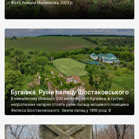
Фото Романа Маленкова, 2023 р.
Бугаївка. Руїни палацу Шостаковського
В невеликому (близько 200 жителів) селі Бугаївка, в густих
непролазних чагарях стоять руїни палацу місцевого поміщика
Фелікса Шостаковського. Звели палац у 1893 році. В
радянський період у ньому спочатку містилася школа, потім
клуб, ще пізніше – гуртожиток. У 60-х роках минулого
століття тут розмістили туберкульозну лікарню. Коли із
палацу виїхала лікарня – ми точно не […]