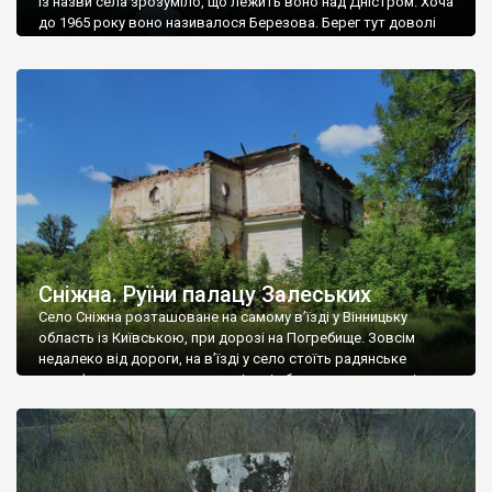
Із назви села зрозуміло, що лежить воно над Дністром. Хоча
до 1965 року воно називалося Березова. Берег тут доволі
високий і крутий, як і майже всюди на Поділлі, але є кілька
грунтових доріг, які збігають аж до самої води – цим
Наддністрянське відрізняється від більшості навколишніх
сіл. У селі є мурована Михайлівська церква. Точної дати […]
Сніжна. Руїни палацу Залеських
Село Сніжна розташоване на самому в’їзді у Вінницьку
область із Київською, при дорозі на Погребище. Зовсім
недалеко від дороги, на в’їзді у село стоїть радянське
рельєфне пано, яке показує жінку і яблуню, а трохи далі, десь
серед дерев, заховалися руїни палацу Залеських. З дороги їх
не видно, але видно дві стареньких колії у траві – […]