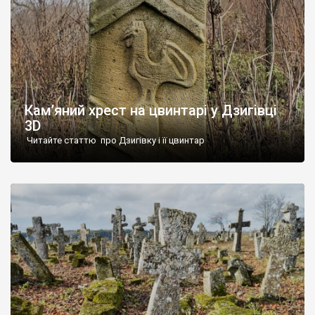
Кам’яний хрест на цвинтарі у Дзигівці
3D
Читайте статтю про Дзигівку і її цвинтар