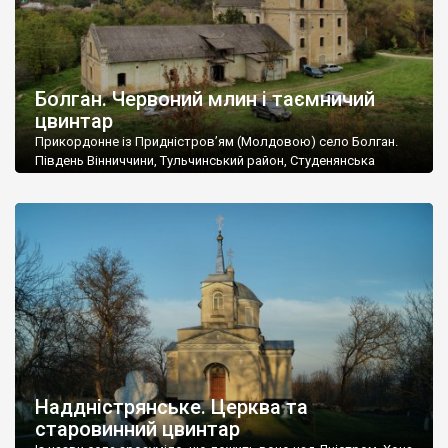
Болган. Червоний млин і таємничий
цвинтар
Прикордонне із Придністров’ям (Молдовою) село Болган.
Південь Вінниччини, Тульчинський район, Студенянська
громада. У селі мешкає близько тисячі осіб. Спочатку ми
дізналися, що у Болгані є величезний захаращений
старовинний цвинтар із кам’яними хрестами. Всі епітафії, які
збереглися, написані кирилицею, церковнослов’янською
мовою. За всіма традиційними ознаками – цвинтар
український. Хрести датуються 19 століттям. У 1924-1940
роках Болган […]
Наддністрянське. Церква та
старовинний цвинтар