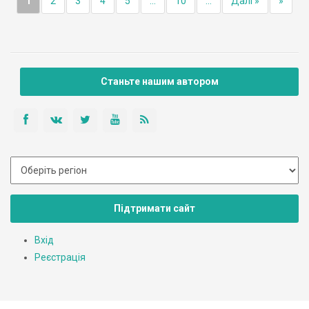
1
2
3
4
5
...
10
...
Далі »
»
Станьте нашим автором
Підтримати сайт
Вхід
Реєстрація