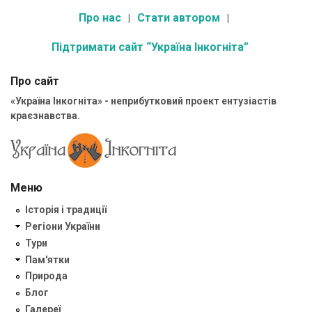
Про нас
Стати автором
Підтримати сайт “Україна Інкогніта”
Про сайт
«Україна Інкогніта» - неприбутковий проект ентузіастів
краєзнавства.
Меню
Історія і традиції
Регіони України
Тури
Пам'ятки
Природа
Блог
Галереї