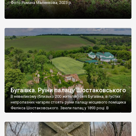
Фото Романа Маленкова, 2023 р.
Бугаївка. Руїни палацу Шостаковського
В невеликому (близько 200 жителів) селі Бугаївка, в густих
непролазних чагарях стоять руїни палацу місцевого поміщика
Фелікса Шостаковського. Звели палац у 1893 році. В
радянський період у ньому спочатку містилася школа, потім
клуб, ще пізніше – гуртожиток. У 60-х роках минулого
століття тут розмістили туберкульозну лікарню. Коли із
палацу виїхала лікарня – ми точно не […]