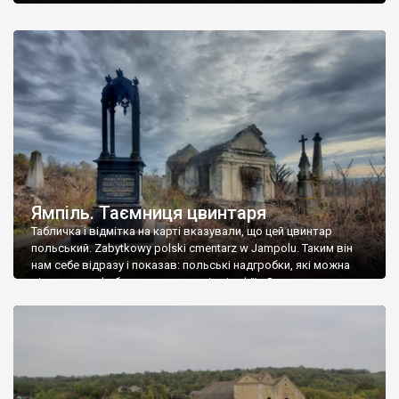
Ямпіль. Таємниця цвинтаря
Табличка і відмітка на карті вказували, що цей цвинтар
польський. Zabytkowy polski cmentarz w Jampolu. Таким він
нам себе відразу і показав: польські надгробки, які можна
віднести до фабричних, польські епітафії… Загалом цвинтар
виявився величезним – порахували площу у GoogleMaps –
виявилося більше семи гектарів. Перше враження про
абсолютну звичайність польського цвинтаря виявилося
оманливим – […]