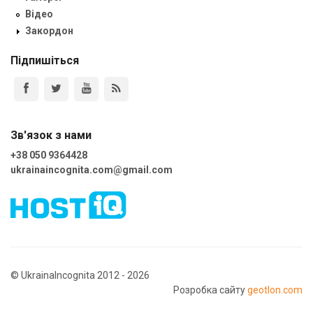
Відео
Закордон
Підпишіться
Зв'язок з нами
+38 050 9364428
ukrainaincognita.com@gmail.com
© UkrainaIncognita 2012 - 2026
Розробка сайту
geotlon.com