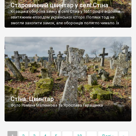
Старовинний цвинтар у селі Стіна
Козацька оборона замку в селі Стіна у 1651 році є відомим
звитяжним епізодом української історії. Поляки тоді не
змогли захопити замок, але оборонців полягло чимало. Їх
поховали на цвинтарі, який тоді називався Замковим. Нині на
місці замку церква із кам’яною огорожею, а цвинтар є. На
ньому чимало хрестів 19 століття, є такі, де епітафії стер […]
Стіна. Цвинтар
Фото Романа Маленкова та Ярослава Геращенка