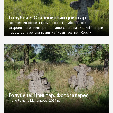
Голубече. Старовинний цвинтар
Величезний респект громаді села Голубече за стан
старовинного цвинтаря, розташованого на околиці. Чагарів
немає, гарна зелена травичка і кози пасуться. Кози –
найкращий регулятор шкідливої, для старих кладовищ,
рослинності. Навесні, коли паростки дерев вкриваються
бруньками, кози ті бруньки обгризають, бо то улюблений
делікатес. На цвинтарі у Голубечому ціла колекція
різноманітних форм хрестів. Село відносно невелике, […]
Голубече. Цвинтар. Фотогалерея
Фото Романа Маленкова, 2024 р.