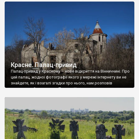
доглянутий, а в іншій суцільна руїна. Руїни палацу Тишкевичів у
Андрушівці, на Вінниччині. Такий стан […]
Красне. Палац-привид
Палац-привид у Красному – нове відкриття на Вінниччині. Про
цей палац, жодної фотографії якого у мережі інтернету ви не
знайдете, як і взагалі згадки про нього, нам розповів
мешканець Самгородка. Палац у Красному вразив не лише
станом руїни і чагарями, які його оточують, але і величчю
навіть у руїні. Можна уявно рекоструювати головний вхід із
[…]