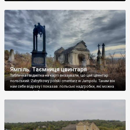
Ямпіль. Таємниця цвинтаря
Табличка і відмітка на карті вказували, що цей цвинтар
польський. Zabytkowy polski cmentarz w Jampolu. Таким він
нам себе відразу і показав: польські надгробки, які можна
віднести до фабричних, польські епітафії… Загалом цвинтар
виявився величезним – порахували площу у GoogleMaps –
виявилося більше семи гектарів. Перше враження про
абсолютну звичайність польського цвинтаря виявилося
оманливим – […]