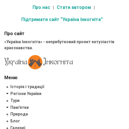
Про нас
Стати автором
Підтримати сайт “Україна Інкогніта”
Про сайт
«Україна Інкогніта» - неприбутковий проект ентузіастів
краєзнавства.
Меню
Історія і традиції
Регіони України
Тури
Пам'ятки
Природа
Блог
Галереї