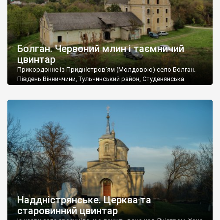
Болган. Червоний млин і таємничий
цвинтар
Прикордонне із Придністров’ям (Молдовою) село Болган.
Південь Вінниччини, Тульчинський район, Студенянська
громада. У селі мешкає близько тисячі осіб. Спочатку ми
дізналися, що у Болгані є величезний захаращений
старовинний цвинтар із кам’яними хрестами. Всі епітафії, які
збереглися, написані кирилицею, церковнослов’янською
мовою. За всіма традиційними ознаками – цвинтар
український. Хрести датуються 19 століттям. У 1924-1940
роках Болган […]
Наддністрянське. Церква та
старовинний цвинтар