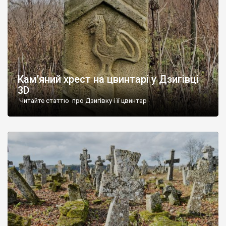
Кам’яний хрест на цвинтарі у Дзигівці
3D
Читайте статтю про Дзигівку і її цвинтар