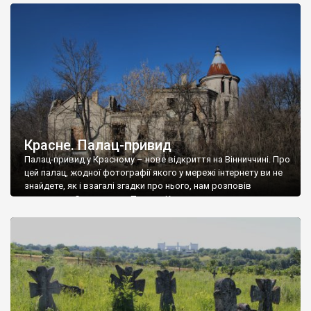
доглянутий, а в іншій суцільна руїна. Руїни палацу Тишкевичів у
Андрушівці, на Вінниччині. Такий стан […]
Красне. Палац-привид
Палац-привид у Красному – нове відкриття на Вінниччині. Про
цей палац, жодної фотографії якого у мережі інтернету ви не
знайдете, як і взагалі згадки про нього, нам розповів
мешканець Самгородка. Палац у Красному вразив не лише
станом руїни і чагарями, які його оточують, але і величчю
навіть у руїні. Можна уявно рекоструювати головний вхід із
[…]