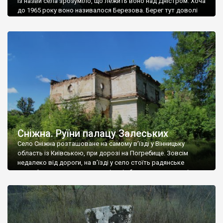
Із назви села зрозуміло, що лежить воно над Дністром. Хоча
до 1965 року воно називалося Березова. Берег тут доволі
високий і крутий, як і майже всюди на Поділлі, але є кілька
грунтових доріг, які збігають аж до самої води – цим
Наддністрянське відрізняється від більшості навколишніх
сіл. У селі є мурована Михайлівська церква. Точної дати […]
Сніжна. Руїни палацу Залеських
Село Сніжна розташоване на самому в’їзді у Вінницьку
область із Київською, при дорозі на Погребище. Зовсім
недалеко від дороги, на в’їзді у село стоїть радянське
рельєфне пано, яке показує жінку і яблуню, а трохи далі, десь
серед дерев, заховалися руїни палацу Залеських. З дороги їх
не видно, але видно дві стареньких колії у траві – […]