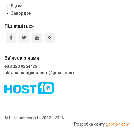
Відео
Закордон
Підпишіться
Зв'язок з нами
+38 050 9364428
ukrainaincognita.com@gmail.com
© UkrainaIncognita 2012 - 2026
Розробка сайту
geotlon.com