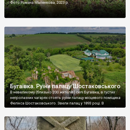
Фото Романа Маленкова, 2023 р.
Бугаївка. Руїни палацу Шостаковського
В невеликому (близько 200 жителів) селі Бугаївка, в густих
непролазних чагарях стоять руїни палацу місцевого поміщика
Фелікса Шостаковського. Звели палац у 1893 році. В
радянський період у ньому спочатку містилася школа, потім
клуб, ще пізніше – гуртожиток. У 60-х роках минулого
століття тут розмістили туберкульозну лікарню. Коли із
палацу виїхала лікарня – ми точно не […]