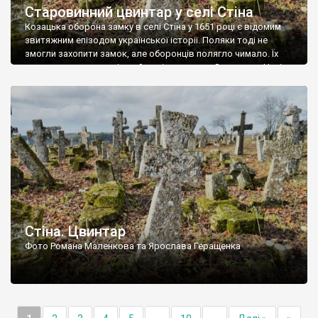
Старовинний цвинтар у селі Стіна
Козацька оборона замку в селі Стіна у 1651 році є відомим
звитяжним епізодом української історії. Поляки тоді не
змогли захопити замок, але оборонців полягло чимало. Їх
поховали на цвинтарі, який тоді називався Замковим. Нині на
місці замку церква із кам’яною огорожею, а цвинтар є. На
ньому чимало хрестів 19 століття, є такі, де епітафії стер […]
Стіна. Цвинтар
Фото Романа Маленкова та Ярослава Геращенка