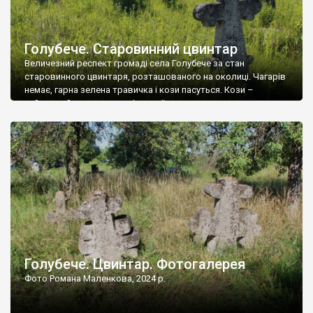
Голубече. Старовинний цвинтар
Величезний респект громаді села Голубече за стан
старовинного цвинтаря, розташованого на околиці. Чагарів
немає, гарна зелена травичка і кози пасуться. Кози –
найкращий регулятор шкідливої, для старих кладовищ,
рослинності. Навесні, коли паростки дерев вкриваються
бруньками, кози ті бруньки обгризають, бо то улюблений
делікатес. На цвинтарі у Голубечому ціла колекція
різноманітних форм хрестів. Село відносно невелике, […]
Голубече. Цвинтар. Фотогалерея
Фото Романа Маленкова, 2024 р.