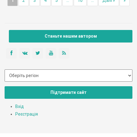
1
2
3
4
5
...
10
...
Далі »
»
Станьте нашим автором
Підтримати сайт
Вхід
Реєстрація