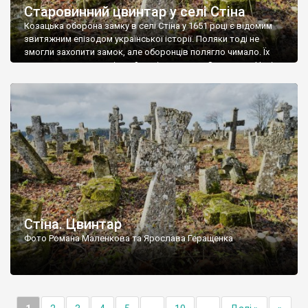
Старовинний цвинтар у селі Стіна
Козацька оборона замку в селі Стіна у 1651 році є відомим
звитяжним епізодом української історії. Поляки тоді не
змогли захопити замок, але оборонців полягло чимало. Їх
поховали на цвинтарі, який тоді називався Замковим. Нині на
місці замку церква із кам’яною огорожею, а цвинтар є. На
ньому чимало хрестів 19 століття, є такі, де епітафії стер […]
Стіна. Цвинтар
Фото Романа Маленкова та Ярослава Геращенка