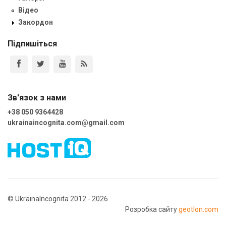
Відео
Закордон
Підпишіться
Зв'язок з нами
+38 050 9364428
ukrainaincognita.com@gmail.com
© UkrainaIncognita 2012 - 2026
Розробка сайту
geotlon.com