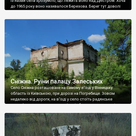
Із назви села зрозуміло, що лежить воно над Дністром. Хоча
до 1965 року воно називалося Березова. Берег тут доволі
високий і крутий, як і майже всюди на Поділлі, але є кілька
грунтових доріг, які збігають аж до самої води – цим
Наддністрянське відрізняється від більшості навколишніх
сіл. У селі є мурована Михайлівська церква. Точної дати […]
Сніжна. Руїни палацу Залеських
Село Сніжна розташоване на самому в’їзді у Вінницьку
область із Київською, при дорозі на Погребище. Зовсім
недалеко від дороги, на в’їзді у село стоїть радянське
рельєфне пано, яке показує жінку і яблуню, а трохи далі, десь
серед дерев, заховалися руїни палацу Залеських. З дороги їх
не видно, але видно дві стареньких колії у траві – […]