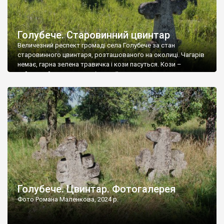
Голубече. Старовинний цвинтар
Величезний респект громаді села Голубече за стан
старовинного цвинтаря, розташованого на околиці. Чагарів
немає, гарна зелена травичка і кози пасуться. Кози –
найкращий регулятор шкідливої, для старих кладовищ,
рослинності. Навесні, коли паростки дерев вкриваються
бруньками, кози ті бруньки обгризають, бо то улюблений
делікатес. На цвинтарі у Голубечому ціла колекція
різноманітних форм хрестів. Село відносно невелике, […]
Голубече. Цвинтар. Фотогалерея
Фото Романа Маленкова, 2024 р.