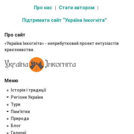
Про нас
Стати автором
Підтримати сайт “Україна Інкогніта”
Про сайт
«Україна Інкогніта» - неприбутковий проект ентузіастів
краєзнавства.
Меню
Історія і традиції
Регіони України
Тури
Пам'ятки
Природа
Блог
Галереї