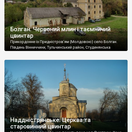
Болган. Червоний млин і таємничий
цвинтар
Прикордонне із Придністров’ям (Молдовою) село Болган.
Південь Вінниччини, Тульчинський район, Студенянська
громада. У селі мешкає близько тисячі осіб. Спочатку ми
дізналися, що у Болгані є величезний захаращений
старовинний цвинтар із кам’яними хрестами. Всі епітафії, які
збереглися, написані кирилицею, церковнослов’янською
мовою. За всіма традиційними ознаками – цвинтар
український. Хрести датуються 19 століттям. У 1924-1940
роках Болган […]
Наддністрянське. Церква та
старовинний цвинтар