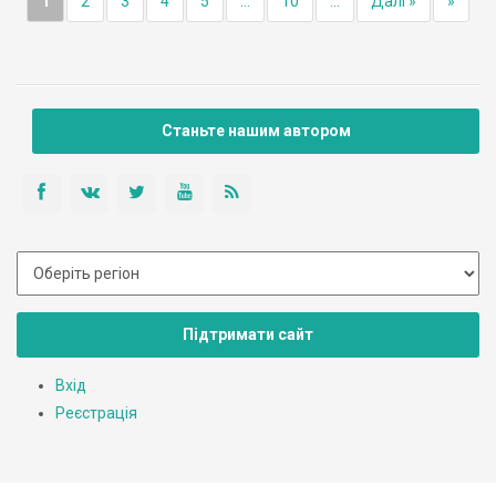
1
2
3
4
5
...
10
...
Далі »
»
Станьте нашим автором
Підтримати сайт
Вхід
Реєстрація