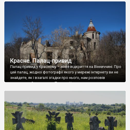
доглянутий, а в іншій суцільна руїна. Руїни палацу Тишкевичів у
Андрушівці, на Вінниччині. Такий стан […]
Красне. Палац-привид
Палац-привид у Красному – нове відкриття на Вінниччині. Про
цей палац, жодної фотографії якого у мережі інтернету ви не
знайдете, як і взагалі згадки про нього, нам розповів
мешканець Самгородка. Палац у Красному вразив не лише
станом руїни і чагарями, які його оточують, але і величчю
навіть у руїні. Можна уявно рекоструювати головний вхід із
[…]