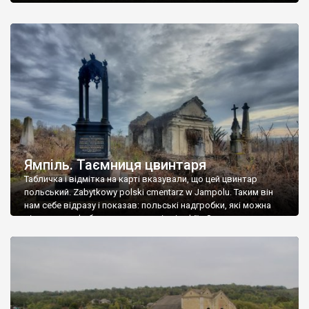
Ямпіль. Таємниця цвинтаря
Табличка і відмітка на карті вказували, що цей цвинтар
польський. Zabytkowy polski cmentarz w Jampolu. Таким він
нам себе відразу і показав: польські надгробки, які можна
віднести до фабричних, польські епітафії… Загалом цвинтар
виявився величезним – порахували площу у GoogleMaps –
виявилося більше семи гектарів. Перше враження про
абсолютну звичайність польського цвинтаря виявилося
оманливим – […]