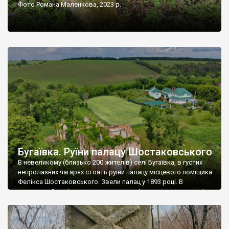
Фото Романа Маленкова, 2023 р.
Бугаївка. Руїни палацу Шостаковського
В невеликому (близько 200 жителів) селі Бугаївка, в густих
непролазних чагарях стоять руїни палацу місцевого поміщика
Фелікса Шостаковського. Звели палац у 1893 році. В
радянський період у ньому спочатку містилася школа, потім
клуб, ще пізніше – гуртожиток. У 60-х роках минулого
століття тут розмістили туберкульозну лікарню. Коли із
палацу виїхала лікарня – ми точно не […]