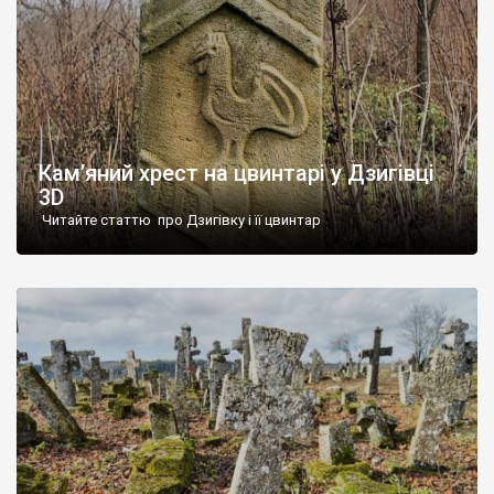
Кам’яний хрест на цвинтарі у Дзигівці
3D
Читайте статтю про Дзигівку і її цвинтар