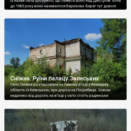
Із назви села зрозуміло, що лежить воно над Дністром. Хоча
до 1965 року воно називалося Березова. Берег тут доволі
високий і крутий, як і майже всюди на Поділлі, але є кілька
грунтових доріг, які збігають аж до самої води – цим
Наддністрянське відрізняється від більшості навколишніх
сіл. У селі є мурована Михайлівська церква. Точної дати […]
Сніжна. Руїни палацу Залеських
Село Сніжна розташоване на самому в’їзді у Вінницьку
область із Київською, при дорозі на Погребище. Зовсім
недалеко від дороги, на в’їзді у село стоїть радянське
рельєфне пано, яке показує жінку і яблуню, а трохи далі, десь
серед дерев, заховалися руїни палацу Залеських. З дороги їх
не видно, але видно дві стареньких колії у траві – […]