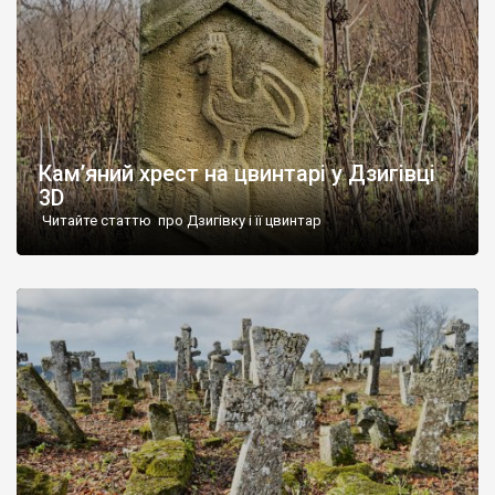
Кам’яний хрест на цвинтарі у Дзигівці
3D
Читайте статтю про Дзигівку і її цвинтар