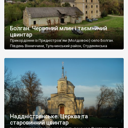
Болган. Червоний млин і таємничий
цвинтар
Прикордонне із Придністров’ям (Молдовою) село Болган.
Південь Вінниччини, Тульчинський район, Студенянська
громада. У селі мешкає близько тисячі осіб. Спочатку ми
дізналися, що у Болгані є величезний захаращений
старовинний цвинтар із кам’яними хрестами. Всі епітафії, які
збереглися, написані кирилицею, церковнослов’янською
мовою. За всіма традиційними ознаками – цвинтар
український. Хрести датуються 19 століттям. У 1924-1940
роках Болган […]
Наддністрянське. Церква та
старовинний цвинтар