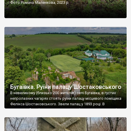
Фото Романа Маленкова, 2023 р.
Бугаївка. Руїни палацу Шостаковського
В невеликому (близько 200 жителів) селі Бугаївка, в густих
непролазних чагарях стоять руїни палацу місцевого поміщика
Фелікса Шостаковського. Звели палац у 1893 році. В
радянський період у ньому спочатку містилася школа, потім
клуб, ще пізніше – гуртожиток. У 60-х роках минулого
століття тут розмістили туберкульозну лікарню. Коли із
палацу виїхала лікарня – ми точно не […]