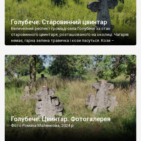
Голубече. Старовинний цвинтар
Величезний респект громаді села Голубече за стан
старовинного цвинтаря, розташованого на околиці. Чагарів
немає, гарна зелена травичка і кози пасуться. Кози –
найкращий регулятор шкідливої, для старих кладовищ,
рослинності. Навесні, коли паростки дерев вкриваються
бруньками, кози ті бруньки обгризають, бо то улюблений
делікатес. На цвинтарі у Голубечому ціла колекція
різноманітних форм хрестів. Село відносно невелике, […]
Голубече. Цвинтар. Фотогалерея
Фото Романа Маленкова, 2024 р.