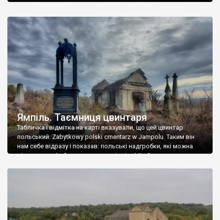
Ямпіль. Таємниця цвинтаря
Табличка і відмітка на карті вказували, що цей цвинтар
польський. Zabytkowy polski cmentarz w Jampolu. Таким він
нам себе відразу і показав: польські надгробки, які можна
віднести до фабричних, польські епітафії… Загалом цвинтар
виявився величезним – порахували площу у GoogleMaps –
виявилося більше семи гектарів. Перше враження про
абсолютну звичайність польського цвинтаря виявилося
оманливим – […]