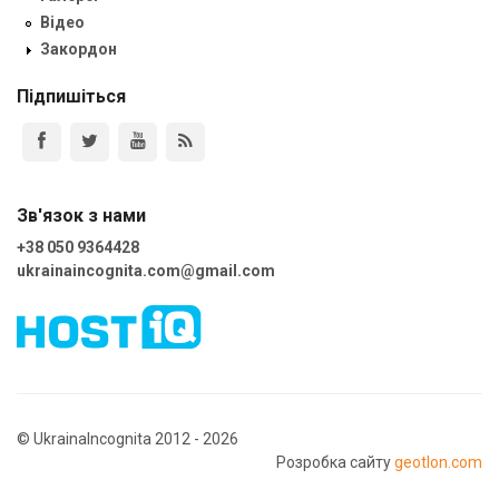
Відео
Закордон
Підпишіться
Зв'язок з нами
+38 050 9364428
ukrainaincognita.com@gmail.com
© UkrainaIncognita 2012 - 2026
Розробка сайту
geotlon.com