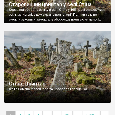
Старовинний цвинтар у селі Стіна
Козацька оборона замку в селі Стіна у 1651 році є відомим
звитяжним епізодом української історії. Поляки тоді не
змогли захопити замок, але оборонців полягло чимало. Їх
поховали на цвинтарі, який тоді називався Замковим. Нині на
місці замку церква із кам’яною огорожею, а цвинтар є. На
ньому чимало хрестів 19 століття, є такі, де епітафії стер […]
Стіна. Цвинтар
Фото Романа Маленкова та Ярослава Геращенка