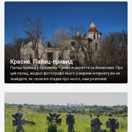
доглянутий, а в іншій суцільна руїна. Руїни палацу Тишкевичів у
Андрушівці, на Вінниччині. Такий стан […]
Красне. Палац-привид
Палац-привид у Красному – нове відкриття на Вінниччині. Про
цей палац, жодної фотографії якого у мережі інтернету ви не
знайдете, як і взагалі згадки про нього, нам розповів
мешканець Самгородка. Палац у Красному вразив не лише
станом руїни і чагарями, які його оточують, але і величчю
навіть у руїні. Можна уявно рекоструювати головний вхід із
[…]