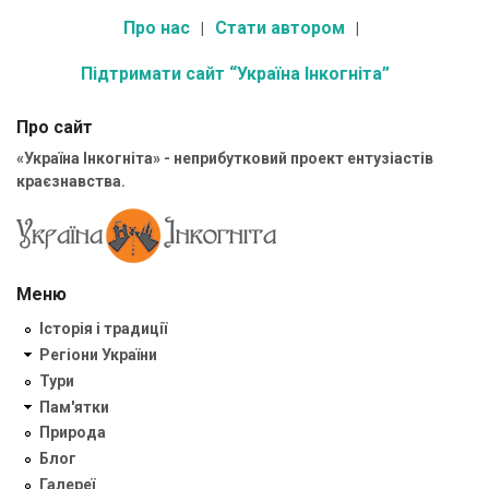
Про нас
Стати автором
Підтримати сайт “Україна Інкогніта”
Про сайт
«Україна Інкогніта» - неприбутковий проект ентузіастів
краєзнавства.
Меню
Історія і традиції
Регіони України
Тури
Пам'ятки
Природа
Блог
Галереї