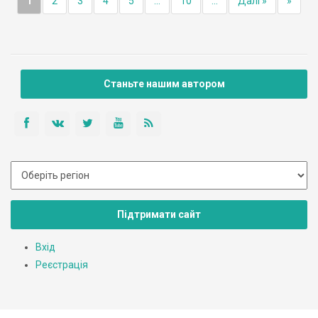
1
2
3
4
5
...
10
...
Далі »
»
Станьте нашим автором
Підтримати сайт
Вхід
Реєстрація