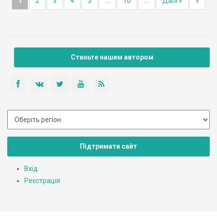
1
2
3
4
5
...
10
...
Далі »
»
Станьте нашим автором
Підтримати сайт
Вхід
Реєстрація