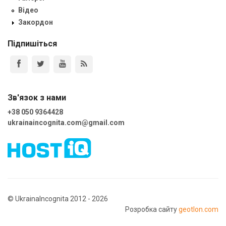
Відео
Закордон
Підпишіться
Зв'язок з нами
+38 050 9364428
ukrainaincognita.com@gmail.com
© UkrainaIncognita 2012 - 2026
Розробка сайту
geotlon.com