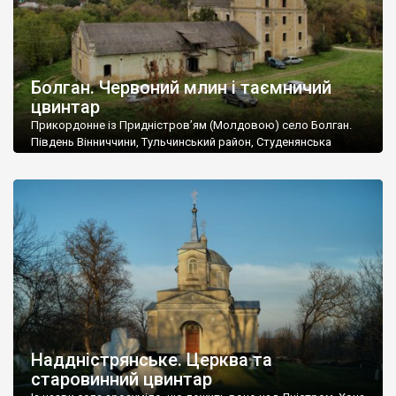
Болган. Червоний млин і таємничий
цвинтар
Прикордонне із Придністров’ям (Молдовою) село Болган.
Південь Вінниччини, Тульчинський район, Студенянська
громада. У селі мешкає близько тисячі осіб. Спочатку ми
дізналися, що у Болгані є величезний захаращений
старовинний цвинтар із кам’яними хрестами. Всі епітафії, які
збереглися, написані кирилицею, церковнослов’янською
мовою. За всіма традиційними ознаками – цвинтар
український. Хрести датуються 19 століттям. У 1924-1940
роках Болган […]
Наддністрянське. Церква та
старовинний цвинтар