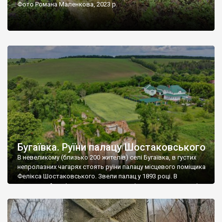
Фото Романа Маленкова, 2023 р.
Бугаївка. Руїни палацу Шостаковського
В невеликому (близько 200 жителів) селі Бугаївка, в густих
непролазних чагарях стоять руїни палацу місцевого поміщика
Фелікса Шостаковського. Звели палац у 1893 році. В
радянський період у ньому спочатку містилася школа, потім
клуб, ще пізніше – гуртожиток. У 60-х роках минулого
століття тут розмістили туберкульозну лікарню. Коли із
палацу виїхала лікарня – ми точно не […]