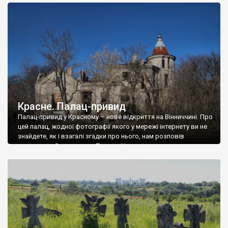
доглянутий, а в іншій суцільна руїна. Руїни палацу Тишкевичів у
Андрушівці, на Вінниччині. Такий стан […]
Красне. Палац-привид
Палац-привид у Красному – нове відкриття на Вінниччині. Про
цей палац, жодної фотографії якого у мережі інтернету ви не
знайдете, як і взагалі згадки про нього, нам розповів
мешканець Самгородка. Палац у Красному вразив не лише
станом руїни і чагарями, які його оточують, але і величчю
навіть у руїні. Можна уявно рекоструювати головний вхід із
[…]