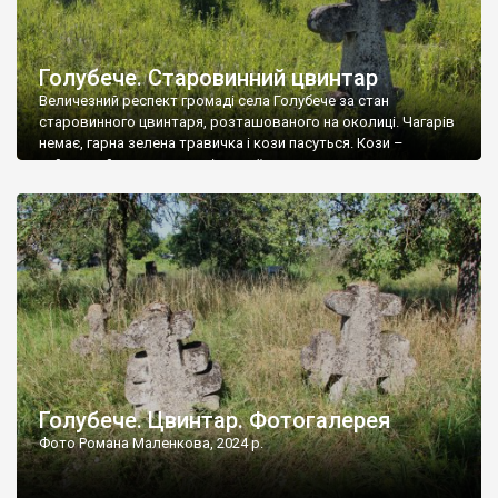
Голубече. Старовинний цвинтар
Величезний респект громаді села Голубече за стан
старовинного цвинтаря, розташованого на околиці. Чагарів
немає, гарна зелена травичка і кози пасуться. Кози –
найкращий регулятор шкідливої, для старих кладовищ,
рослинності. Навесні, коли паростки дерев вкриваються
бруньками, кози ті бруньки обгризають, бо то улюблений
делікатес. На цвинтарі у Голубечому ціла колекція
різноманітних форм хрестів. Село відносно невелике, […]
Голубече. Цвинтар. Фотогалерея
Фото Романа Маленкова, 2024 р.