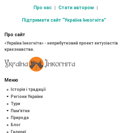
Про нас
Стати автором
Підтримати сайт “Україна Інкогніта”
Про сайт
«Україна Інкогніта» - неприбутковий проект ентузіастів
краєзнавства.
Меню
Історія і традиції
Регіони України
Тури
Пам'ятки
Природа
Блог
Галереї