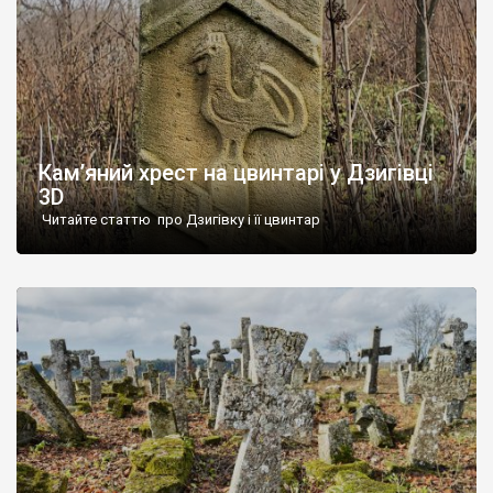
Кам’яний хрест на цвинтарі у Дзигівці
3D
Читайте статтю про Дзигівку і її цвинтар