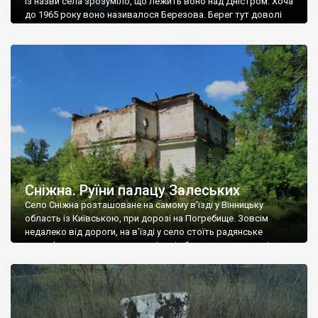
Із назви села зрозуміло, що лежить воно над Дністром. Хоча
до 1965 року воно називалося Березова. Берег тут доволі
високий і крутий, як і майже всюди на Поділлі, але є кілька
грунтових доріг, які збігають аж до самої води – цим
Наддністрянське відрізняється від більшості навколишніх
сіл. У селі є мурована Михайлівська церква. Точної дати […]
Сніжна. Руїни палацу Залеських
Село Сніжна розташоване на самому в’їзді у Вінницьку
область із Київською, при дорозі на Погребище. Зовсім
недалеко від дороги, на в’їзді у село стоїть радянське
рельєфне пано, яке показує жінку і яблуню, а трохи далі, десь
серед дерев, заховалися руїни палацу Залеських. З дороги їх
не видно, але видно дві стареньких колії у траві – […]