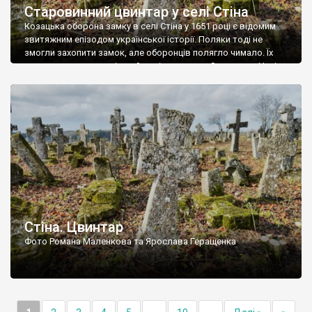
Старовинний цвинтар у селі Стіна
Козацька оборона замку в селі Стіна у 1651 році є відомим
звитяжним епізодом української історії. Поляки тоді не
змогли захопити замок, але оборонців полягло чимало. Їх
поховали на цвинтарі, який тоді називався Замковим. Нині на
місці замку церква із кам’яною огорожею, а цвинтар є. На
ньому чимало хрестів 19 століття, є такі, де епітафії стер […]
Стіна. Цвинтар
Фото Романа Маленкова та Ярослава Геращенка