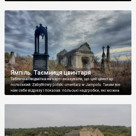
Ямпіль. Таємниця цвинтаря
Табличка і відмітка на карті вказували, що цей цвинтар
польський. Zabytkowy polski cmentarz w Jampolu. Таким він
нам себе відразу і показав: польські надгробки, які можна
віднести до фабричних, польські епітафії… Загалом цвинтар
виявився величезним – порахували площу у GoogleMaps –
виявилося більше семи гектарів. Перше враження про
абсолютну звичайність польського цвинтаря виявилося
оманливим – […]