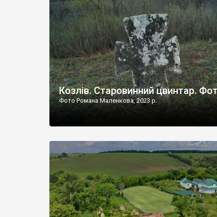
Наддністрянське відрізняється від більшості навко
сіл. У селі є мурована Михайлівська церква. Точної д
Козлів. Старовинний цвинтар. Фо
Фото Романа Маленкова, 2023 р.