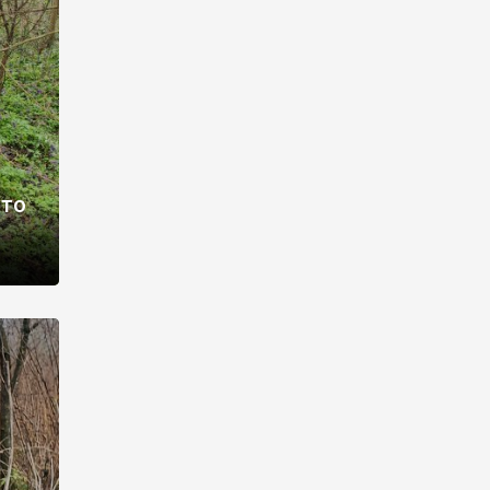
раві –
ото