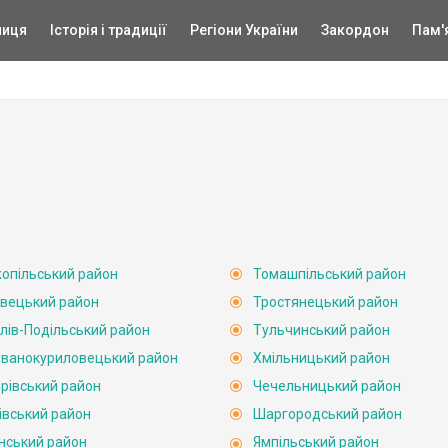
ниця
Історія і традиції
Регіони України
Закордон
Пам'
опільський район
Томашпільський район
вецький район
Тростянецький район
лів-Подільський район
Тульчинський район
ванокуриловецький район
Хмільницький район
рівський район
Чечельницький район
івський район
Шаргородський район
нський район
Ямпільський район