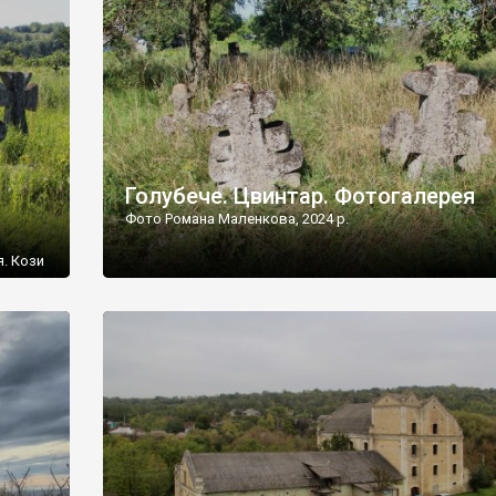
[…]
Голубече. Цвинтар. Фотогалерея
Фото Романа Маленкова, 2024 р.
я. Кози
овищ,
ються
ений
 […]