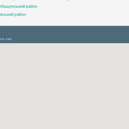
ебищенський район
івський район