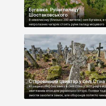
Бугаївка. Руїни палацу
Шостаковського
В невеликому (близько 200 жителів) селі Бугаївка, в 
непролазних чагарях стоять руїни палацу місцевого
поміщика Фелікса Шостаковського. Звели палац у 18
В радянський період у ньому спочатку містилася шк
потім клуб, ще пізніше – гуртожиток. У 60-х роках м
століття тут розмістили туберкульозну лікарню. Кол
палацу виїхала лікарня – ми точно не […]
Старовинний цвинтар у селі Стіна
Козацька оборона замку в селі Стіна у 1651 році є в
звитяжним епізодом української історії. Поляки тоді
змогли захопити замок, але оборонців полягло чимал
поховали на цвинтарі, який тоді називався Замковим
на місці замку церква із кам’яною огорожею, а цвинт