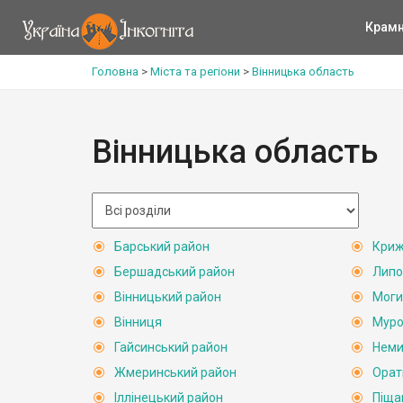
Крам
Головна
>
Міста та регіони
>
Вінницька область
Вінницька область
Барський район
Криж
Бершадський район
Липо
Вінницький район
Моги
Вінниця
Муро
Гайсинський район
Неми
Жмеринський район
Орат
Іллінецький район
Піща