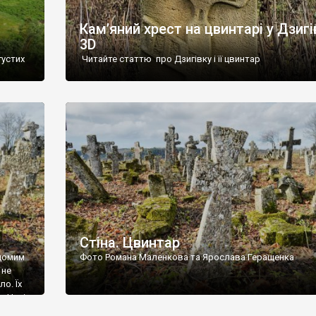
Кам’яний хрест на цвинтарі у Дзигі
3D
густих
Читайте статтю про Дзигівку і її цвинтар
93 році.
ола,
инулого
и із
Стіна. Цвинтар
ідомим
Фото Романа Маленкова та Ярослава Геращенка
 не
о. Їх
. Нині
ар є.