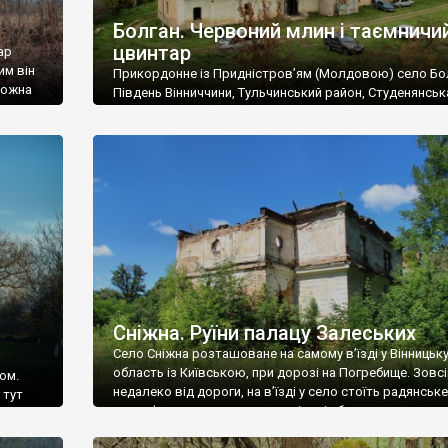
Болган. Червоний млин і таємничи
цвинтар
ар
им він
Прикордонне із Придністров’ям (Молдовою) село Бо
 можна
Південь Вінниччини, Тульчинський район, Студенянськ
цвинтар
громада. У селі мешкає близько тисячі осіб. Спочатку
Maps –
дізналися, що у Болгані є величезний захаращений
ро
старовинний цвинтар із кам’яними хрестами. Всі епітафі
лося
збереглися, написані кирилицею, церковнослов’янсь
мовою. За всіма традиційними ознаками – цвинтар
український. Хрести датуються 19 століттям. У 1924-1
роках Болган […]
Сніжна. Руїни палацу Залеських
Село Сніжна розташоване на самому в’їзді у Вінницьк
область із Київською, при дорозі на Погребище. Зовс
ом.
недалеко від дороги, на в’їзді у село стоїть радянське
 тут
рельєфне пано, яке показує жінку і яблуню, а трохи дал
, але є
десь серед дерев, заховалися руїни палацу Залеських.
и – цим