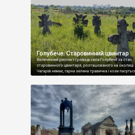
у Андрушівці, на Вінниччині. Такий стан […]
Голубече. Старовинний цвинтар
Величезний респект громаді села Голубече за стан
старовинного цвинтаря, розташованого на околиці.
Чагарів немає, гарна зелена травичка і кози пасутьс
– найкращий регулятор шкідливої, для старих клад
рослинності. Навесні, коли паростки дерев вкрива
бруньками, кози ті бруньки обгризають, бо то улюбл
делікатес. На цвинтарі у Голубечому ціла колекція
різноманітних форм хрестів. Село відносно невелике,