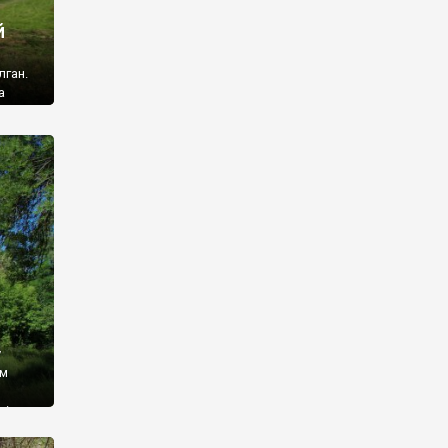
й
лган.
а
 ми
ї, які
кою
940
у
ім
і,
 З