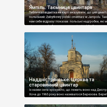
Ямпіль. Таємниця цвинтаря
Табличка і відмітка на карті вказували, що цей цвинт
польський. Zabytkowy polski cmentarz w Jampolu. Так
нам себе відразу і показав: польські надгробки, які
віднести до фабричних, польські епітафії… Загалом 
виявився величезним – порахували площу у Google
виявилося більше семи гектарів. Перше враження п
абсолютну звичайність польського цвинтаря вияви
оманливим – […]
Наддністрянське. Церква та
старовинний цвинтар
Із назви села зрозуміло, що лежить воно над Дністр
Хоча до 1965 року воно називалося Березова. Берег
доволі високий і крутий, як і майже всюди на Поділлі
кілька грунтових доріг, які збігають аж до самої вод