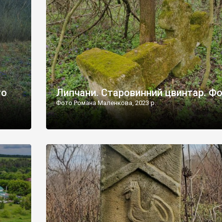
дороги їх не видно, але видно дві стареньких колії у т
лишніх
[…]
ати […]
то
Липчани. Старовинний цвинтар. Ф
Фото Романа Маленкова, 2023 р.