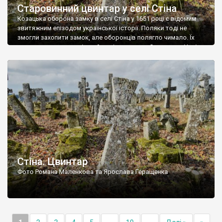
Старовинний цвинтар у селі Стіна
Козацька оборона замку в селі Стіна у 1651 році є відомим
звитяжним епізодом української історії. Поляки тоді не
змогли захопити замок, але оборонців полягло чимало. Їх
поховали на цвинтарі, який тоді називався Замковим. Нині на
місці замку церква із кам’яною огорожею, а цвинтар є. На
ньому чимало хрестів 19 століття, є такі, де епітафії стер […]
Стіна. Цвинтар
Фото Романа Маленкова та Ярослава Геращенка