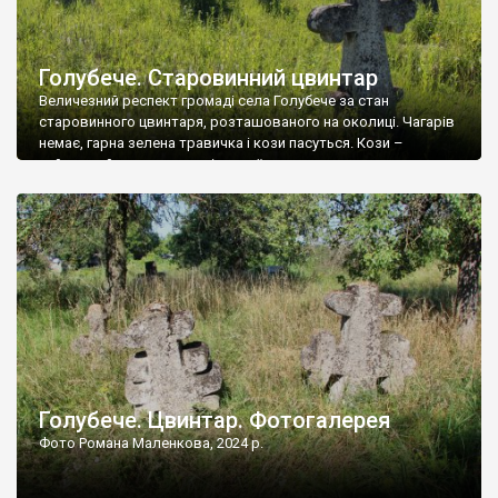
Голубече. Старовинний цвинтар
Величезний респект громаді села Голубече за стан
старовинного цвинтаря, розташованого на околиці. Чагарів
немає, гарна зелена травичка і кози пасуться. Кози –
найкращий регулятор шкідливої, для старих кладовищ,
рослинності. Навесні, коли паростки дерев вкриваються
бруньками, кози ті бруньки обгризають, бо то улюблений
делікатес. На цвинтарі у Голубечому ціла колекція
різноманітних форм хрестів. Село відносно невелике, […]
Голубече. Цвинтар. Фотогалерея
Фото Романа Маленкова, 2024 р.