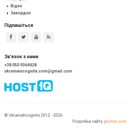
Відео
Закордон
Підпишіться
Зв'язок з нами
+38 050 9364428
ukrainaincognita.com@gmail.com
© UkrainaIncognita 2012 - 2026
Розробка сайту
geotlon.com