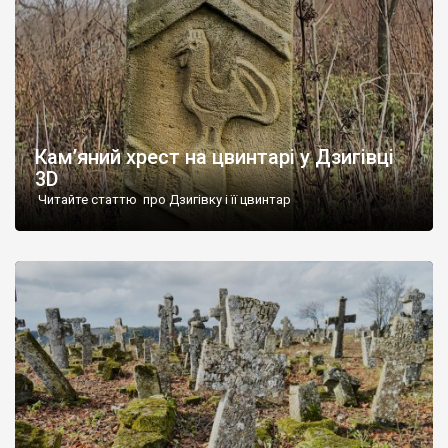
Кам’яний хрест на цвинтарі у Дзигівці
3D
Читайте статтю про Дзигівку і її цвинтар