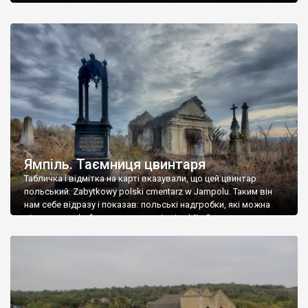
Ямпіль. Таємниця цвинтаря
Табличка і відмітка на карті вказували, що цей цвинтар
польський. Zabytkowy polski cmentarz w Jampolu. Таким він
нам себе відразу і показав: польські надгробки, які можна
віднести до фабричних, польські епітафії… Загалом цвинтар
виявився величезним – порахували площу у GoogleMaps –
виявилося більше семи гектарів. Перше враження про
абсолютну звичайність польського цвинтаря виявилося
оманливим – […]