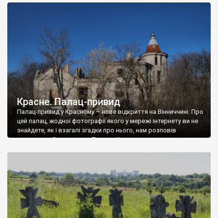
доглянутий, а в іншій суцільна руїна. Руїни палацу Тишкевичів у
Андрушівці, на Вінниччині. Такий стан […]
Красне. Палац-привид
Палац-привид у Красному – нове відкриття на Вінниччині. Про
цей палац, жодної фотографії якого у мережі інтернету ви не
знайдете, як і взагалі згадки про нього, нам розповів
мешканець Самгородка. Палац у Красному вразив не лише
станом руїни і чагарями, які його оточують, але і величчю
навіть у руїні. Можна уявно рекоструювати головний вхід із
[…]