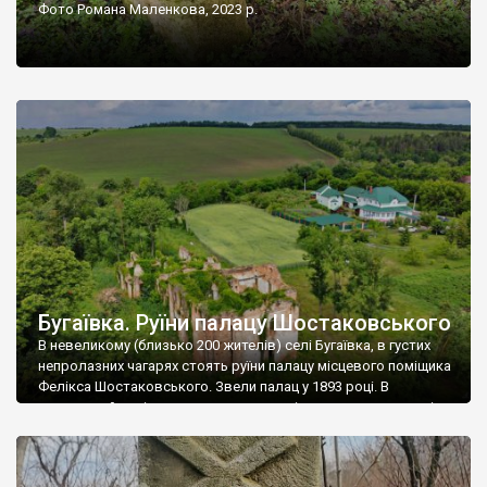
Фото Романа Маленкова, 2023 р.
Бугаївка. Руїни палацу Шостаковського
В невеликому (близько 200 жителів) селі Бугаївка, в густих
непролазних чагарях стоять руїни палацу місцевого поміщика
Фелікса Шостаковського. Звели палац у 1893 році. В
радянський період у ньому спочатку містилася школа, потім
клуб, ще пізніше – гуртожиток. У 60-х роках минулого
століття тут розмістили туберкульозну лікарню. Коли із
палацу виїхала лікарня – ми точно не […]