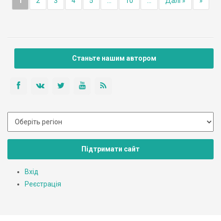
1
2
3
4
5
...
10
...
Далі »
»
Станьте нашим автором
Підтримати сайт
Вхід
Реєстрація