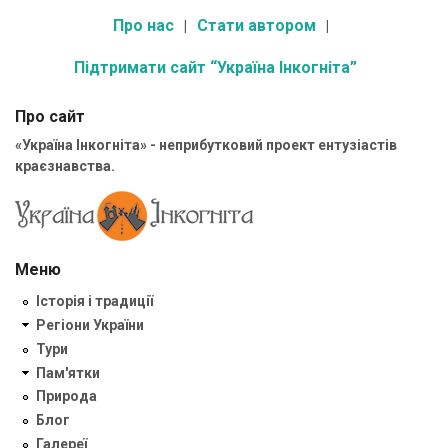
Про нас
Стати автором
Підтримати сайт “Україна Інкогніта”
Про сайт
«Україна Інкогніта» - неприбутковий проект ентузіастів
краєзнавства.
Меню
Історія і традиції
Регіони України
Тури
Пам'ятки
Природа
Блог
Галереї