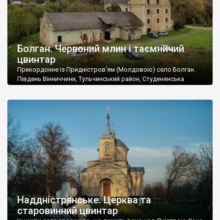
Болган. Червоний млин і таємничий
цвинтар
Прикордонне із Придністров’ям (Молдовою) село Болган.
Південь Вінниччини, Тульчинський район, Студенянська
громада. У селі мешкає близько тисячі осіб. Спочатку ми
дізналися, що у Болгані є величезний захаращений
старовинний цвинтар із кам’яними хрестами. Всі епітафії, які
збереглися, написані кирилицею, церковнослов’янською
мовою. За всіма традиційними ознаками – цвинтар
український. Хрести датуються 19 століттям. У 1924-1940
роках Болган […]
Наддністрянське. Церква та
старовинний цвинтар