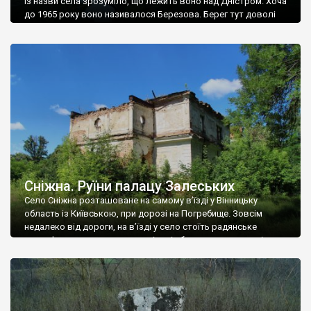
Із назви села зрозуміло, що лежить воно над Дністром. Хоча
до 1965 року воно називалося Березова. Берег тут доволі
високий і крутий, як і майже всюди на Поділлі, але є кілька
грунтових доріг, які збігають аж до самої води – цим
Наддністрянське відрізняється від більшості навколишніх
сіл. У селі є мурована Михайлівська церква. Точної дати […]
Сніжна. Руїни палацу Залеських
Село Сніжна розташоване на самому в’їзді у Вінницьку
область із Київською, при дорозі на Погребище. Зовсім
недалеко від дороги, на в’їзді у село стоїть радянське
рельєфне пано, яке показує жінку і яблуню, а трохи далі, десь
серед дерев, заховалися руїни палацу Залеських. З дороги їх
не видно, але видно дві стареньких колії у траві – […]