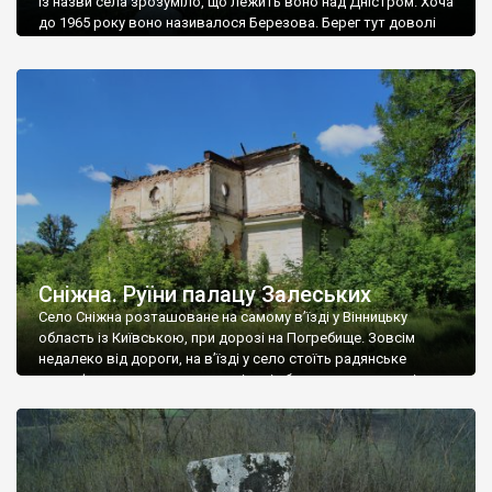
Із назви села зрозуміло, що лежить воно над Дністром. Хоча
до 1965 року воно називалося Березова. Берег тут доволі
високий і крутий, як і майже всюди на Поділлі, але є кілька
грунтових доріг, які збігають аж до самої води – цим
Наддністрянське відрізняється від більшості навколишніх
сіл. У селі є мурована Михайлівська церква. Точної дати […]
Сніжна. Руїни палацу Залеських
Село Сніжна розташоване на самому в’їзді у Вінницьку
область із Київською, при дорозі на Погребище. Зовсім
недалеко від дороги, на в’їзді у село стоїть радянське
рельєфне пано, яке показує жінку і яблуню, а трохи далі, десь
серед дерев, заховалися руїни палацу Залеських. З дороги їх
не видно, але видно дві стареньких колії у траві – […]