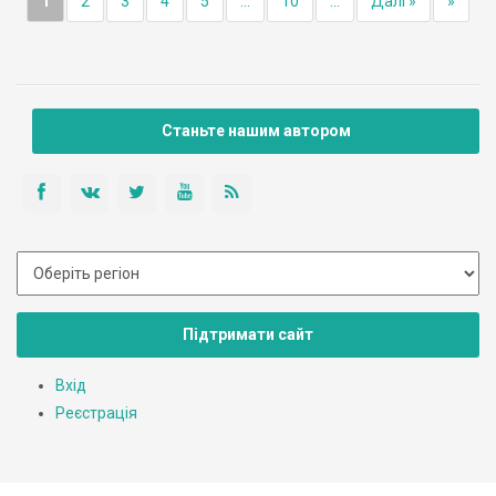
1
2
3
4
5
...
10
...
Далі »
»
Станьте нашим автором
Підтримати сайт
Вхід
Реєстрація