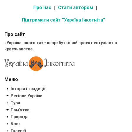
Про нас
Стати автором
Підтримати сайт “Україна Інкогніта”
Про сайт
«Україна Інкогніта» - неприбутковий проект ентузіастів
краєзнавства.
Меню
Історія і традиції
Регіони України
Тури
Пам'ятки
Природа
Блог
Галереї