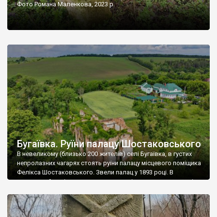
Фото Романа Маленкова, 2023 р.
Бугаївка. Руїни палацу Шостаковського
В невеликому (близько 200 жителів) селі Бугаївка, в густих
непролазних чагарях стоять руїни палацу місцевого поміщика
Фелікса Шостаковського. Звели палац у 1893 році. В
радянський період у ньому спочатку містилася школа, потім
клуб, ще пізніше – гуртожиток. У 60-х роках минулого
століття тут розмістили туберкульозну лікарню. Коли із
палацу виїхала лікарня – ми точно не […]