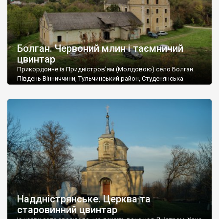
Болган. Червоний млин і таємничий
цвинтар
Прикордонне із Придністров’ям (Молдовою) село Болган.
Південь Вінниччини, Тульчинський район, Студенянська
громада. У селі мешкає близько тисячі осіб. Спочатку ми
дізналися, що у Болгані є величезний захаращений
старовинний цвинтар із кам’яними хрестами. Всі епітафії, які
збереглися, написані кирилицею, церковнослов’янською
мовою. За всіма традиційними ознаками – цвинтар
український. Хрести датуються 19 століттям. У 1924-1940
роках Болган […]
Наддністрянське. Церква та
старовинний цвинтар