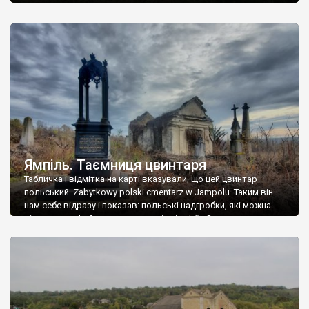
Ямпіль. Таємниця цвинтаря
Табличка і відмітка на карті вказували, що цей цвинтар
польський. Zabytkowy polski cmentarz w Jampolu. Таким він
нам себе відразу і показав: польські надгробки, які можна
віднести до фабричних, польські епітафії… Загалом цвинтар
виявився величезним – порахували площу у GoogleMaps –
виявилося більше семи гектарів. Перше враження про
абсолютну звичайність польського цвинтаря виявилося
оманливим – […]