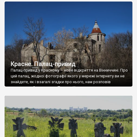
доглянутий, а в іншій суцільна руїна. Руїни палацу Тишкевичів у
Андрушівці, на Вінниччині. Такий стан […]
Красне. Палац-привид
Палац-привид у Красному – нове відкриття на Вінниччині. Про
цей палац, жодної фотографії якого у мережі інтернету ви не
знайдете, як і взагалі згадки про нього, нам розповів
мешканець Самгородка. Палац у Красному вразив не лише
станом руїни і чагарями, які його оточують, але і величчю
навіть у руїні. Можна уявно рекоструювати головний вхід із
[…]