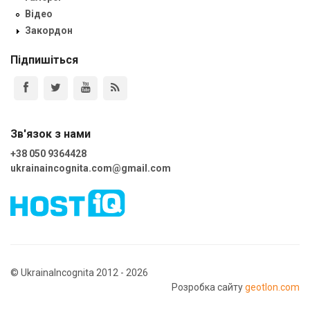
Відео
Закордон
Підпишіться
Зв'язок з нами
+38 050 9364428
ukrainaincognita.com@gmail.com
© UkrainaIncognita 2012 - 2026
Розробка сайту
geotlon.com