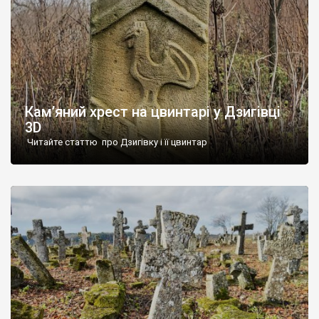
Кам’яний хрест на цвинтарі у Дзигівці
3D
Читайте статтю про Дзигівку і її цвинтар