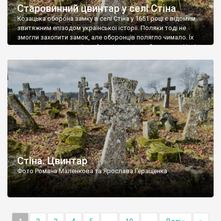
Старовинний цвинтар у селі Стіна
Козацька оборона замку в селі Стіна у 1651 році є відомим
звитяжним епізодом української історії. Поляки тоді не
змогли захопити замок, але оборонців полягло чимало. Їх
поховали на цвинтарі, який тоді називався Замковим. Нині на
місці замку церква із кам’яною огорожею, а цвинтар є. На
ньому чимало хрестів 19 століття, є такі, де епітафії стер […]
Стіна. Цвинтар
Фото Романа Маленкова та Ярослава Геращенка