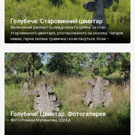
Голубече. Старовинний цвинтар
Величезний респект громаді села Голубече за стан
старовинного цвинтаря, розташованого на околиці. Чагарів
немає, гарна зелена травичка і кози пасуться. Кози –
найкращий регулятор шкідливої, для старих кладовищ,
рослинності. Навесні, коли паростки дерев вкриваються
бруньками, кози ті бруньки обгризають, бо то улюблений
делікатес. На цвинтарі у Голубечому ціла колекція
різноманітних форм хрестів. Село відносно невелике, […]
Голубече. Цвинтар. Фотогалерея
Фото Романа Маленкова, 2024 р.