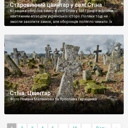
Старовинний цвинтар у селі Стіна
Козацька оборона замку в селі Стіна у 1651 році є відомим
звитяжним епізодом української історії. Поляки тоді не
змогли захопити замок, але оборонців полягло чимало. Їх
поховали на цвинтарі, який тоді називався Замковим. Нині на
місці замку церква із кам’яною огорожею, а цвинтар є. На
ньому чимало хрестів 19 століття, є такі, де епітафії стер […]
Стіна. Цвинтар
Фото Романа Маленкова та Ярослава Геращенка