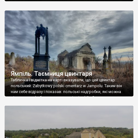
Ямпіль. Таємниця цвинтаря
Табличка і відмітка на карті вказували, що цей цвинтар
польський. Zabytkowy polski cmentarz w Jampolu. Таким він
нам себе відразу і показав: польські надгробки, які можна
віднести до фабричних, польські епітафії… Загалом цвинтар
виявився величезним – порахували площу у GoogleMaps –
виявилося більше семи гектарів. Перше враження про
абсолютну звичайність польського цвинтаря виявилося
оманливим – […]