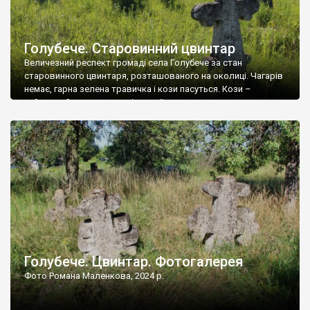
Голубече. Старовинний цвинтар
Величезний респект громаді села Голубече за стан
старовинного цвинтаря, розташованого на околиці. Чагарів
немає, гарна зелена травичка і кози пасуться. Кози –
найкращий регулятор шкідливої, для старих кладовищ,
рослинності. Навесні, коли паростки дерев вкриваються
бруньками, кози ті бруньки обгризають, бо то улюблений
делікатес. На цвинтарі у Голубечому ціла колекція
різноманітних форм хрестів. Село відносно невелике, […]
Голубече. Цвинтар. Фотогалерея
Фото Романа Маленкова, 2024 р.