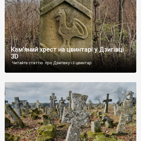
Кам’яний хрест на цвинтарі у Дзигівці
3D
Читайте статтю про Дзигівку і її цвинтар