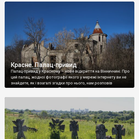
доглянутий, а в іншій суцільна руїна. Руїни палацу Тишкевичів у
Андрушівці, на Вінниччині. Такий стан […]
Красне. Палац-привид
Палац-привид у Красному – нове відкриття на Вінниччині. Про
цей палац, жодної фотографії якого у мережі інтернету ви не
знайдете, як і взагалі згадки про нього, нам розповів
мешканець Самгородка. Палац у Красному вразив не лише
станом руїни і чагарями, які його оточують, але і величчю
навіть у руїні. Можна уявно рекоструювати головний вхід із
[…]