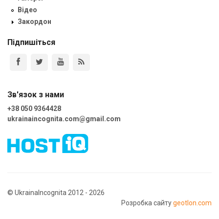
Відео
Закордон
Підпишіться
Зв'язок з нами
+38 050 9364428
ukrainaincognita.com@gmail.com
© UkrainaIncognita 2012 - 2026
Розробка сайту
geotlon.com