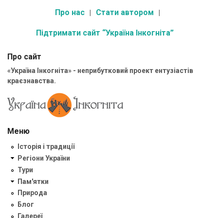
Про нас
Стати автором
Підтримати сайт “Україна Інкогніта”
Про сайт
«Україна Інкогніта» - неприбутковий проект ентузіастів
краєзнавства.
Меню
Історія і традиції
Регіони України
Тури
Пам'ятки
Природа
Блог
Галереї