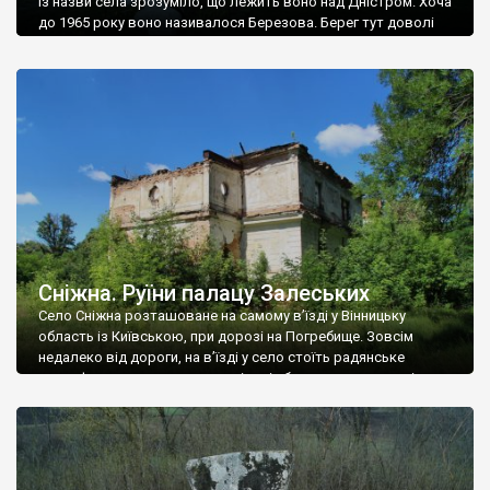
Із назви села зрозуміло, що лежить воно над Дністром. Хоча
до 1965 року воно називалося Березова. Берег тут доволі
високий і крутий, як і майже всюди на Поділлі, але є кілька
грунтових доріг, які збігають аж до самої води – цим
Наддністрянське відрізняється від більшості навколишніх
сіл. У селі є мурована Михайлівська церква. Точної дати […]
Сніжна. Руїни палацу Залеських
Село Сніжна розташоване на самому в’їзді у Вінницьку
область із Київською, при дорозі на Погребище. Зовсім
недалеко від дороги, на в’їзді у село стоїть радянське
рельєфне пано, яке показує жінку і яблуню, а трохи далі, десь
серед дерев, заховалися руїни палацу Залеських. З дороги їх
не видно, але видно дві стареньких колії у траві – […]