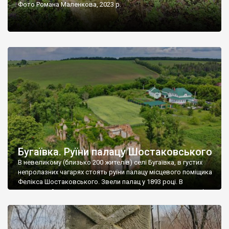
Фото Романа Маленкова, 2023 р.
Бугаївка. Руїни палацу Шостаковського
В невеликому (близько 200 жителів) селі Бугаївка, в густих
непролазних чагарях стоять руїни палацу місцевого поміщика
Фелікса Шостаковського. Звели палац у 1893 році. В
радянський період у ньому спочатку містилася школа, потім
клуб, ще пізніше – гуртожиток. У 60-х роках минулого
століття тут розмістили туберкульозну лікарню. Коли із
палацу виїхала лікарня – ми точно не […]