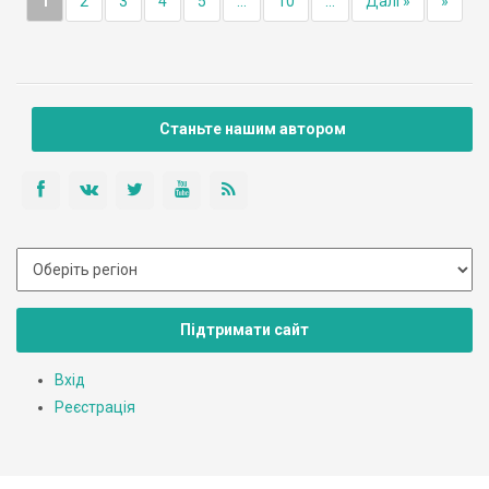
1
2
3
4
5
...
10
...
Далі »
»
Станьте нашим автором
Підтримати сайт
Вхід
Реєстрація