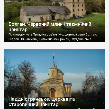
Болган. Червоний млин і таємничий
цвинтар
Прикордонне із Придністров’ям (Молдовою) село Болган.
Південь Вінниччини, Тульчинський район, Студенянська
громада. У селі мешкає близько тисячі осіб. Спочатку ми
дізналися, що у Болгані є величезний захаращений
старовинний цвинтар із кам’яними хрестами. Всі епітафії, які
збереглися, написані кирилицею, церковнослов’янською
мовою. За всіма традиційними ознаками – цвинтар
український. Хрести датуються 19 століттям. У 1924-1940
роках Болган […]
Наддністрянське. Церква та
старовинний цвинтар