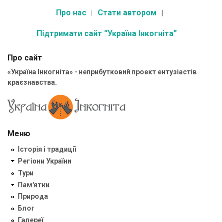
Про нас
Стати автором
Підтримати сайт “Україна Інкогніта”
Про сайт
«Україна Інкогніта» - неприбутковий проект ентузіастів
краєзнавства.
Меню
Історія і традиції
Регіони України
Тури
Пам'ятки
Природа
Блог
Галереї