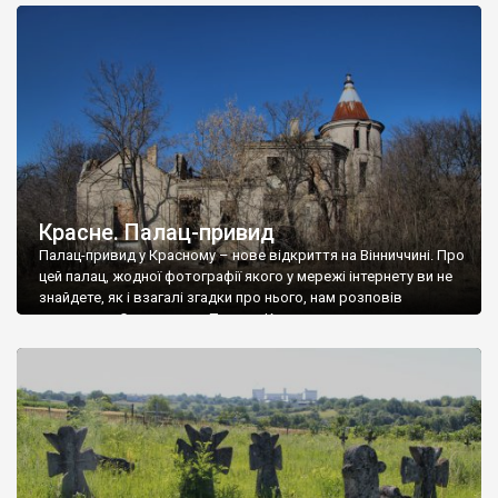
доглянутий, а в іншій суцільна руїна. Руїни палацу Тишкевичів у
Андрушівці, на Вінниччині. Такий стан […]
Красне. Палац-привид
Палац-привид у Красному – нове відкриття на Вінниччині. Про
цей палац, жодної фотографії якого у мережі інтернету ви не
знайдете, як і взагалі згадки про нього, нам розповів
мешканець Самгородка. Палац у Красному вразив не лише
станом руїни і чагарями, які його оточують, але і величчю
навіть у руїні. Можна уявно рекоструювати головний вхід із
[…]