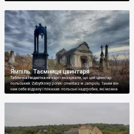
Ямпіль. Таємниця цвинтаря
Табличка і відмітка на карті вказували, що цей цвинтар
польський. Zabytkowy polski cmentarz w Jampolu. Таким він
нам себе відразу і показав: польські надгробки, які можна
віднести до фабричних, польські епітафії… Загалом цвинтар
виявився величезним – порахували площу у GoogleMaps –
виявилося більше семи гектарів. Перше враження про
абсолютну звичайність польського цвинтаря виявилося
оманливим – […]