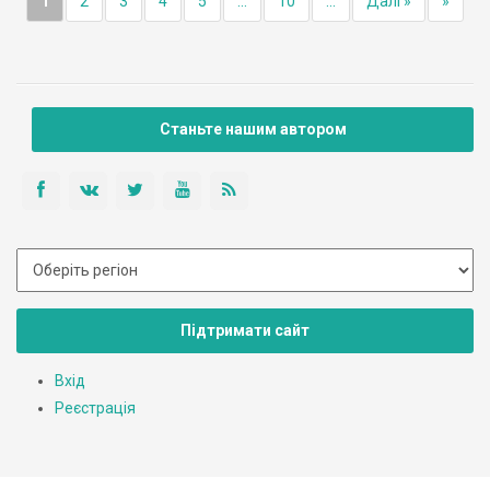
1
2
3
4
5
...
10
...
Далі »
»
Станьте нашим автором
Підтримати сайт
Вхід
Реєстрація