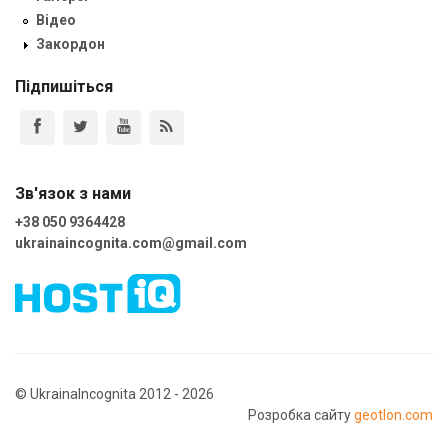
Відео
Закордон
Підпишіться
Зв'язок з нами
+38 050 9364428
ukrainaincognita.com@gmail.com
© UkrainaIncognita 2012 - 2026
Розробка сайту
geotlon.com