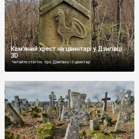
Кам’яний хрест на цвинтарі у Дзигівці
3D
Читайте статтю про Дзигівку і її цвинтар