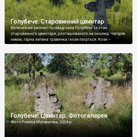
Голубече. Старовинний цвинтар
Величезний респект громаді села Голубече за стан
старовинного цвинтаря, розташованого на околиці. Чагарів
немає, гарна зелена травичка і кози пасуться. Кози –
найкращий регулятор шкідливої, для старих кладовищ,
рослинності. Навесні, коли паростки дерев вкриваються
бруньками, кози ті бруньки обгризають, бо то улюблений
делікатес. На цвинтарі у Голубечому ціла колекція
різноманітних форм хрестів. Село відносно невелике, […]
Голубече. Цвинтар. Фотогалерея
Фото Романа Маленкова, 2024 р.