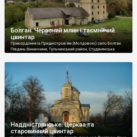
Болган. Червоний млин і таємничий
цвинтар
Прикордонне із Придністров’ям (Молдовою) село Болган.
Південь Вінниччини, Тульчинський район, Студенянська
громада. У селі мешкає близько тисячі осіб. Спочатку ми
дізналися, що у Болгані є величезний захаращений
старовинний цвинтар із кам’яними хрестами. Всі епітафії, які
збереглися, написані кирилицею, церковнослов’янською
мовою. За всіма традиційними ознаками – цвинтар
український. Хрести датуються 19 століттям. У 1924-1940
роках Болган […]
Наддністрянське. Церква та
старовинний цвинтар