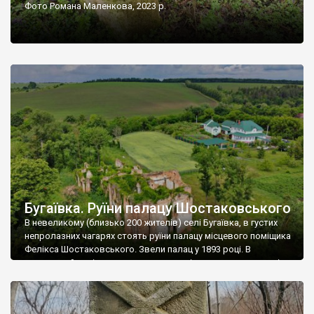
Фото Романа Маленкова, 2023 р.
Бугаївка. Руїни палацу Шостаковського
В невеликому (близько 200 жителів) селі Бугаївка, в густих
непролазних чагарях стоять руїни палацу місцевого поміщика
Фелікса Шостаковського. Звели палац у 1893 році. В
радянський період у ньому спочатку містилася школа, потім
клуб, ще пізніше – гуртожиток. У 60-х роках минулого
століття тут розмістили туберкульозну лікарню. Коли із
палацу виїхала лікарня – ми точно не […]