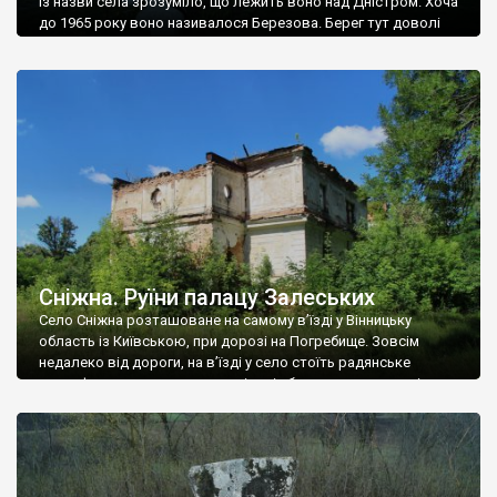
Із назви села зрозуміло, що лежить воно над Дністром. Хоча
до 1965 року воно називалося Березова. Берег тут доволі
високий і крутий, як і майже всюди на Поділлі, але є кілька
грунтових доріг, які збігають аж до самої води – цим
Наддністрянське відрізняється від більшості навколишніх
сіл. У селі є мурована Михайлівська церква. Точної дати […]
Сніжна. Руїни палацу Залеських
Село Сніжна розташоване на самому в’їзді у Вінницьку
область із Київською, при дорозі на Погребище. Зовсім
недалеко від дороги, на в’їзді у село стоїть радянське
рельєфне пано, яке показує жінку і яблуню, а трохи далі, десь
серед дерев, заховалися руїни палацу Залеських. З дороги їх
не видно, але видно дві стареньких колії у траві – […]