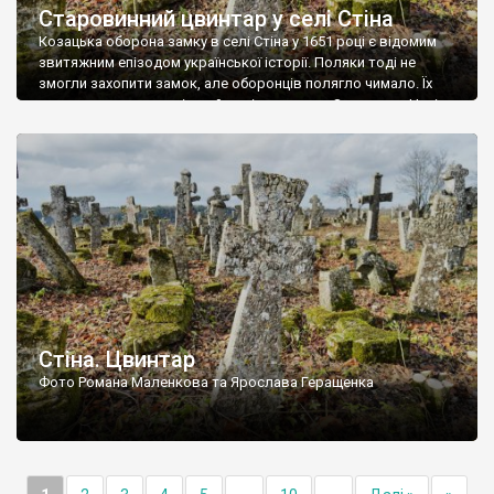
Старовинний цвинтар у селі Стіна
Козацька оборона замку в селі Стіна у 1651 році є відомим
звитяжним епізодом української історії. Поляки тоді не
змогли захопити замок, але оборонців полягло чимало. Їх
поховали на цвинтарі, який тоді називався Замковим. Нині на
місці замку церква із кам’яною огорожею, а цвинтар є. На
ньому чимало хрестів 19 століття, є такі, де епітафії стер […]
Стіна. Цвинтар
Фото Романа Маленкова та Ярослава Геращенка