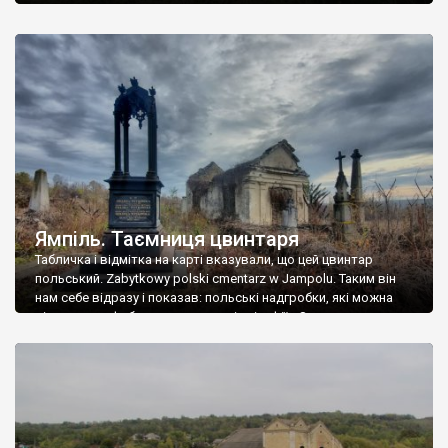
Ямпіль. Таємниця цвинтаря
Табличка і відмітка на карті вказували, що цей цвинтар
польський. Zabytkowy polski cmentarz w Jampolu. Таким він
нам себе відразу і показав: польські надгробки, які можна
віднести до фабричних, польські епітафії… Загалом цвинтар
виявився величезним – порахували площу у GoogleMaps –
виявилося більше семи гектарів. Перше враження про
абсолютну звичайність польського цвинтаря виявилося
оманливим – […]