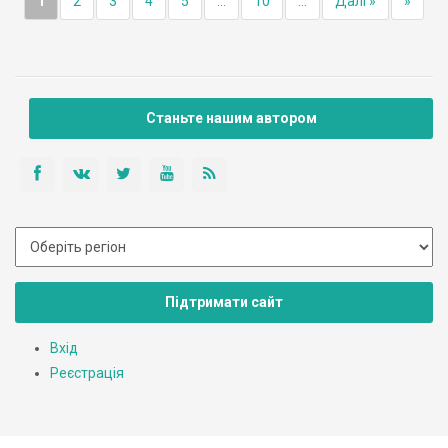
1
2
3
4
5
...
10
...
Далі »
»
Станьте нашим автором
Підтримати сайт
Вхід
Реєстрація