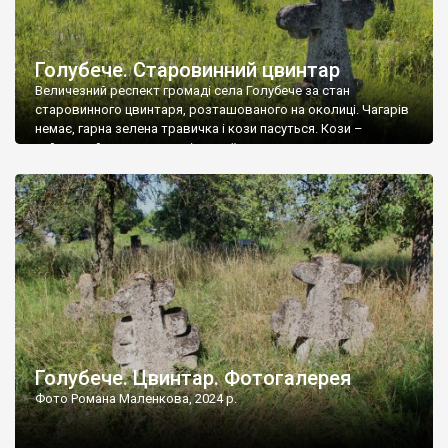
Голубече. Старовинний цвинтар
Величезний респект громаді села Голубече за стан
старовинного цвинтаря, розташованого на околиці. Чагарів
немає, гарна зелена травичка і кози пасуться. Кози –
найкращий регулятор шкідливої, для старих кладовищ,
рослинності. Навесні, коли паростки дерев вкриваються
бруньками, кози ті бруньки обгризають, бо то улюблений
делікатес. На цвинтарі у Голубечому ціла колекція
різноманітних форм хрестів. Село відносно невелике, […]
Голубече. Цвинтар. Фотогалерея
Фото Романа Маленкова, 2024 р.