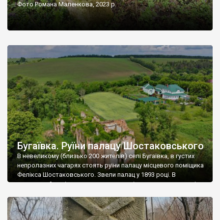
Фото Романа Маленкова, 2023 р.
Бугаївка. Руїни палацу Шостаковського
В невеликому (близько 200 жителів) селі Бугаївка, в густих
непролазних чагарях стоять руїни палацу місцевого поміщика
Фелікса Шостаковського. Звели палац у 1893 році. В
радянський період у ньому спочатку містилася школа, потім
клуб, ще пізніше – гуртожиток. У 60-х роках минулого
століття тут розмістили туберкульозну лікарню. Коли із
палацу виїхала лікарня – ми точно не […]