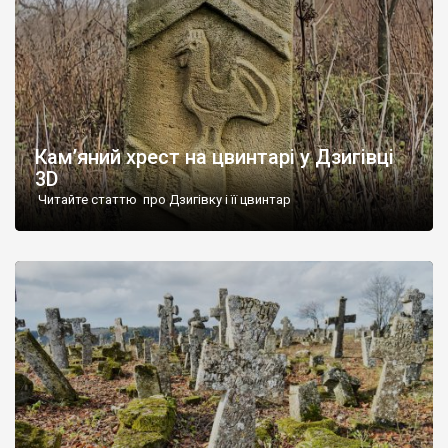
Кам’яний хрест на цвинтарі у Дзигівці
3D
Читайте статтю про Дзигівку і її цвинтар