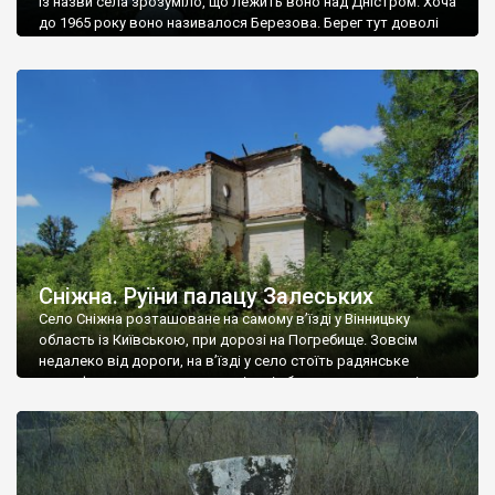
Із назви села зрозуміло, що лежить воно над Дністром. Хоча
до 1965 року воно називалося Березова. Берег тут доволі
високий і крутий, як і майже всюди на Поділлі, але є кілька
грунтових доріг, які збігають аж до самої води – цим
Наддністрянське відрізняється від більшості навколишніх
сіл. У селі є мурована Михайлівська церква. Точної дати […]
Сніжна. Руїни палацу Залеських
Село Сніжна розташоване на самому в’їзді у Вінницьку
область із Київською, при дорозі на Погребище. Зовсім
недалеко від дороги, на в’їзді у село стоїть радянське
рельєфне пано, яке показує жінку і яблуню, а трохи далі, десь
серед дерев, заховалися руїни палацу Залеських. З дороги їх
не видно, але видно дві стареньких колії у траві – […]