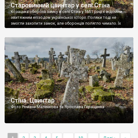
Старовинний цвинтар у селі Стіна
Козацька оборона замку в селі Стіна у 1651 році є відомим
звитяжним епізодом української історії. Поляки тоді не
змогли захопити замок, але оборонців полягло чимало. Їх
поховали на цвинтарі, який тоді називався Замковим. Нині на
місці замку церква із кам’яною огорожею, а цвинтар є. На
ньому чимало хрестів 19 століття, є такі, де епітафії стер […]
Стіна. Цвинтар
Фото Романа Маленкова та Ярослава Геращенка