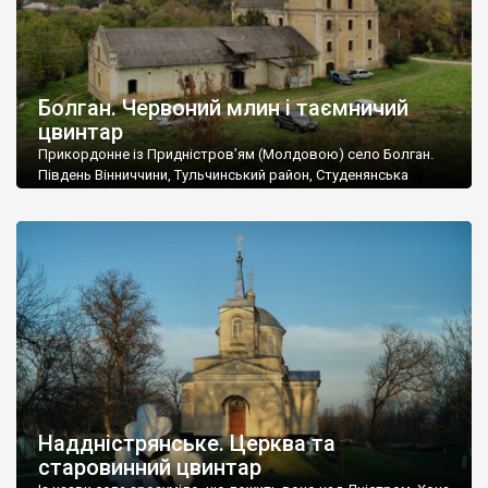
Болган. Червоний млин і таємничий
цвинтар
Прикордонне із Придністров’ям (Молдовою) село Болган.
Південь Вінниччини, Тульчинський район, Студенянська
громада. У селі мешкає близько тисячі осіб. Спочатку ми
дізналися, що у Болгані є величезний захаращений
старовинний цвинтар із кам’яними хрестами. Всі епітафії, які
збереглися, написані кирилицею, церковнослов’янською
мовою. За всіма традиційними ознаками – цвинтар
український. Хрести датуються 19 століттям. У 1924-1940
роках Болган […]
Наддністрянське. Церква та
старовинний цвинтар