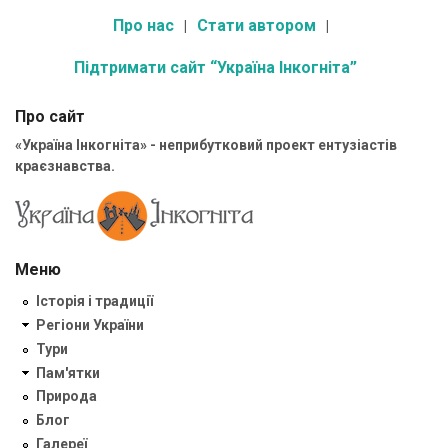
Про нас
Стати автором
Підтримати сайт “Україна Інкогніта”
Про сайт
«Україна Інкогніта» - неприбутковий проект ентузіастів
краєзнавства.
Меню
Історія і традиції
Регіони України
Тури
Пам'ятки
Природа
Блог
Галереї