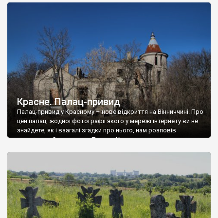
доглянутий, а в іншій суцільна руїна. Руїни палацу Тишкевичів у
Андрушівці, на Вінниччині. Такий стан […]
Красне. Палац-привид
Палац-привид у Красному – нове відкриття на Вінниччині. Про
цей палац, жодної фотографії якого у мережі інтернету ви не
знайдете, як і взагалі згадки про нього, нам розповів
мешканець Самгородка. Палац у Красному вразив не лише
станом руїни і чагарями, які його оточують, але і величчю
навіть у руїні. Можна уявно рекоструювати головний вхід із
[…]