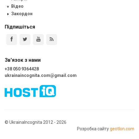
Відео
Закордон
Підпишіться
Зв'язок з нами
+38 050 9364428
ukrainaincognita.com@gmail.com
© UkrainaIncognita 2012 - 2026
Розробка сайту
geotlon.com