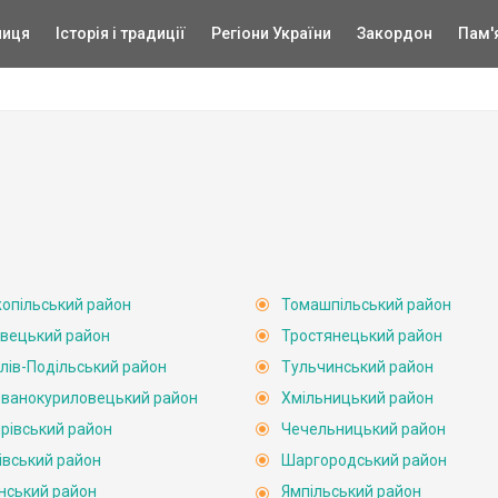
ниця
Історія і традиції
Регіони України
Закордон
Пам'
опільський район
Томашпільський район
вецький район
Тростянецький район
лів-Подільський район
Тульчинський район
ванокуриловецький район
Хмільницький район
рівський район
Чечельницький район
івський район
Шаргородський район
нський район
Ямпільський район