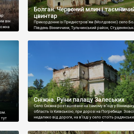
Болган. Червоний млин і таємничи
цвинтар
ар
им він
Прикордонне із Придністров’ям (Молдовою) село Бо
 можна
Південь Вінниччини, Тульчинський район, Студенянськ
цвинтар
громада. У селі мешкає близько тисячі осіб. Спочатку
Maps –
дізналися, що у Болгані є величезний захаращений
ро
старовинний цвинтар із кам’яними хрестами. Всі епітафі
лося
збереглися, написані кирилицею, церковнослов’янсь
мовою. За всіма традиційними ознаками – цвинтар
український. Хрести датуються 19 століттям. У 1924-1
роках Болган […]
Сніжна. Руїни палацу Залеських
Село Сніжна розташоване на самому в’їзді у Вінницьк
область із Київською, при дорозі на Погребище. Зовс
ом.
недалеко від дороги, на в’їзді у село стоїть радянське
 тут
рельєфне пано, яке показує жінку і яблуню, а трохи дал
, але є
десь серед дерев, заховалися руїни палацу Залеських.
и – цим