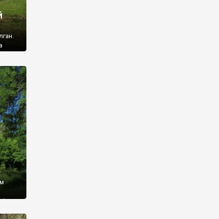
й
лган.
а
 ми
ї, які
кою
940
у
ім
і,
 З