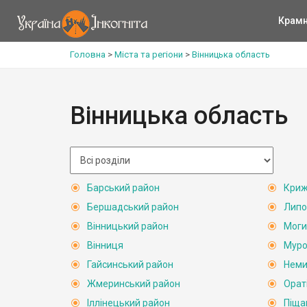
Крам
Головна
>
Міста та регіони
>
Вінницька область
Вінницька область
Барський район
Криж
Бершадський район
Липо
Вінницький район
Моги
Вінниця
Муро
Гайсинський район
Неми
Жмеринський район
Орат
Іллінецький район
Піща