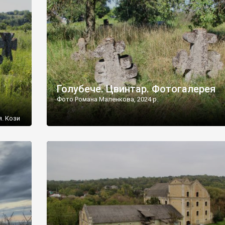
[…]
Голубече. Цвинтар. Фотогалерея
Фото Романа Маленкова, 2024 р.
я. Кози
овищ,
ються
ений
 […]