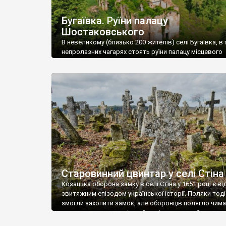
Бугаївка. Руїни палацу
Шостаковського
В невеликому (близько 200 жителів) селі Бугаївка, в 
непролазних чагарях стоять руїни палацу місцевого
поміщика Фелікса Шостаковського. Звели палац у 18
В радянський період у ньому спочатку містилася шк
потім клуб, ще пізніше – гуртожиток. У 60-х роках м
століття тут розмістили туберкульозну лікарню. Кол
палацу виїхала лікарня – ми точно не […]
Старовинний цвинтар у селі Стіна
Козацька оборона замку в селі Стіна у 1651 році є в
звитяжним епізодом української історії. Поляки тоді
змогли захопити замок, але оборонців полягло чимал
поховали на цвинтарі, який тоді називався Замковим
на місці замку церква із кам’яною огорожею, а цвинт