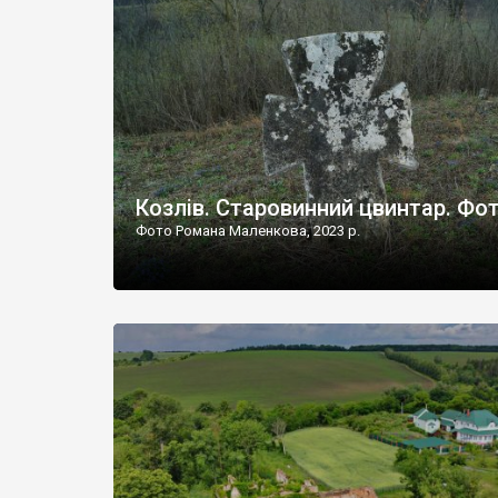
Наддністрянське відрізняється від більшості навко
сіл. У селі є мурована Михайлівська церква. Точної д
Козлів. Старовинний цвинтар. Фо
Фото Романа Маленкова, 2023 р.