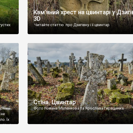
Кам’яний хрест на цвинтарі у Дзигі
3D
густих
Читайте статтю про Дзигівку і її цвинтар
93 році.
ола,
инулого
и із
Стіна. Цвинтар
ідомим
Фото Романа Маленкова та Ярослава Геращенка
 не
о. Їх
. Нині
ар є.