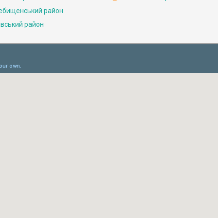
ебищенський район
івський район