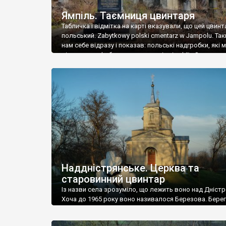
Ямпіль. Таємниця цвинтаря
Табличка і відмітка на карті вказували, що цей цвинт
польський. Zabytkowy polski cmentarz w Jampolu. Так
нам себе відразу і показав: польські надгробки, які
віднести до фабричних, польські епітафії… Загалом 
виявився величезним – порахували площу у Google
виявилося більше семи гектарів. Перше враження п
абсолютну звичайність польського цвинтаря вияви
оманливим – […]
Наддністрянське. Церква та
старовинний цвинтар
Із назви села зрозуміло, що лежить воно над Дністр
Хоча до 1965 року воно називалося Березова. Берег
доволі високий і крутий, як і майже всюди на Поділлі
кілька грунтових доріг, які збігають аж до самої вод