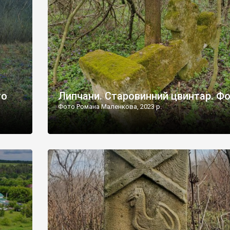
дороги їх не видно, але видно дві стареньких колії у т
лишніх
[…]
ати […]
то
Липчани. Старовинний цвинтар. Ф
Фото Романа Маленкова, 2023 р.