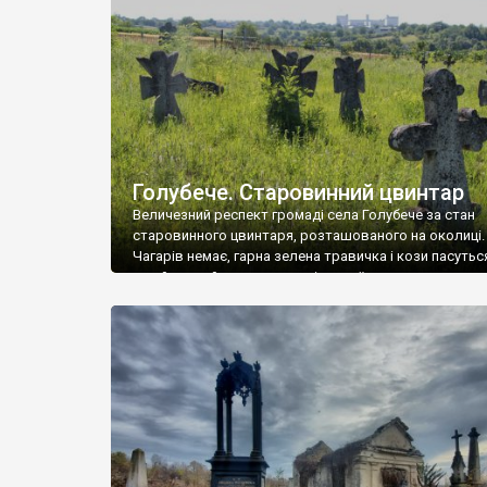
у Андрушівці, на Вінниччині. Такий стан […]
Голубече. Старовинний цвинтар
Величезний респект громаді села Голубече за стан
старовинного цвинтаря, розташованого на околиці.
Чагарів немає, гарна зелена травичка і кози пасутьс
– найкращий регулятор шкідливої, для старих клад
рослинності. Навесні, коли паростки дерев вкрива
бруньками, кози ті бруньки обгризають, бо то улюбл
делікатес. На цвинтарі у Голубечому ціла колекція
різноманітних форм хрестів. Село відносно невелике,