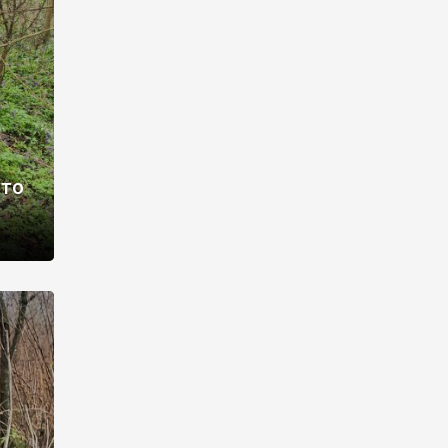
раві –
ото